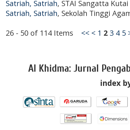
Satriah, Satriah
, STAI Sangatta Kutai
Satriah, Satriah
, Sekolah Tinggi Aga
26 - 50 of 114 Items
<<
<
1
2
3
4
5
Al Khidma: Jurnal Penga
index by