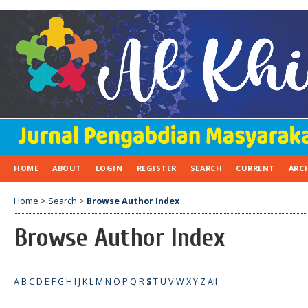
HOME
ABOUT
LOGIN
REGISTER
SEARCH
CURRENT
ARC
Home
>
Search
>
Browse Author Index
Browse Author Index
A
B
C
D
E
F
G
H
I
J
K
L
M
N
O
P
Q
R
S
T
U
V
W
X
Y
Z
All