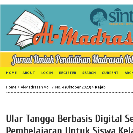
HOME
ABOUT
LOGIN
REGISTER
SEARCH
CURRENT
ARC
Home
>
Al-Madrasah Vol. 7, No. 4 (Oktober 2023)
>
Rajab
Ular Tangga Berbasis Digital 
Pembelajaran Untuk Siswa Kel