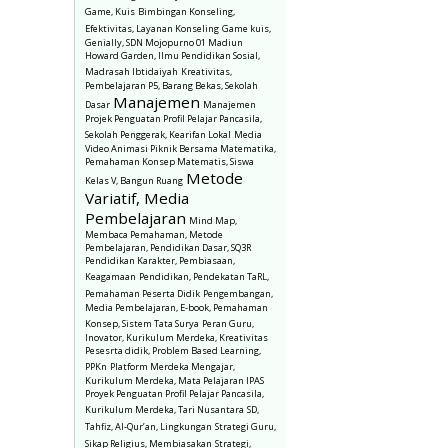
Game, Kuis
Bimbingan Konseling,
Efektivitas, Layanan Konseling
Game kuis,
Genially, SDN Mojopurno 01 Madiun
Howard Garden, Ilmu Pendidikan Sosial,
Madrasah Ibtidaiyah
Kreativitas,
Pembelajaran P5, Barang Bekas, Sekolah
Manajemen
Dasar
Manajemen
Projek Penguatan Profil Pelajar Pancasila,
Sekolah Penggerak, Kearifan Lokal
Media
Video Animasi Piknik Bersama Matematika,
Pemahaman Konsep Matematis, Siswa
Metode
Kelas V, Bangun Ruang
Variatif, Media
Pembelajaran
Mind Map,
Membaca Pemahaman, Metode
Pembelajaran, Pendidikan Dasar, SQ3R
Pendidikan Karakter, Pembiasaan,
Keagamaan
Pendidikan, Pendekatan TaRL,
Pemahaman Peserta Didik
Pengembangan,
Media Pembelajaran, E-book, Pemahaman
Konsep, Sistem Tata Surya
Peran Guru,
Inovator, Kurikulum Merdeka, Kreativitas
Pesesrta didik, Problem Based Learning,
PPKn
Platform Merdeka Mengajar,
Kurikulum Merdeka, Mata Pelajaran IPAS
Proyek Penguatan Profil Pelajar Pancasila,
Kurikulum Merdeka, Tari Nusantara
SD,
Tahfiz, Al-Qur’an, Lingkungan
Strategi Guru,
Sikap Religius, Membiasakan
Strategi,