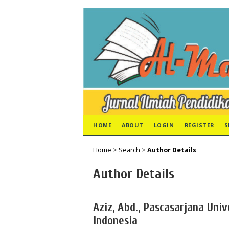
HOME
ABOUT
LOGIN
REGISTER
S
Home
>
Search
>
Author Details
Author Details
Aziz, Abd., Pascasarjana Uni
Indonesia