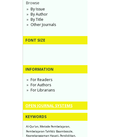
Browse
By Issue
By Author
By Title
Other Journals
FONT SIZE
INFORMATION
For Readers
For Authors
For Librarians
OPEN JOURNAL SYSTEMS
KEYWORDS
Al-Qur’an, Metode Pembelajaran,
Pembelajaran Tahfidz
Baamboozle,
Keanekaragaman Hayati, Pendidikan,