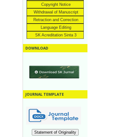
Copyright Notice
Withdrawal of Manuscript
Retraction and Correction
Language Editing
SK Acreditation Sinta 3
DOWNLOAD
JOURNAL TEMPLATE
Statement of Originality