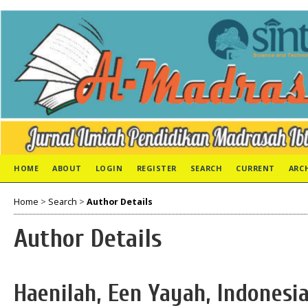
HOME
ABOUT
LOGIN
REGISTER
SEARCH
CURRENT
ARC
Home
>
Search
>
Author Details
Author Details
Haenilah, Een Yayah, Indonesi