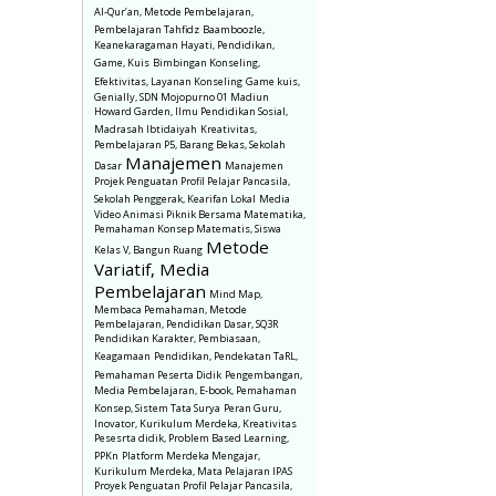
Al-Qur’an, Metode Pembelajaran,
Pembelajaran Tahfidz
Baamboozle,
Keanekaragaman Hayati, Pendidikan,
Game, Kuis
Bimbingan Konseling,
Efektivitas, Layanan Konseling
Game kuis,
Genially, SDN Mojopurno 01 Madiun
Howard Garden, Ilmu Pendidikan Sosial,
Madrasah Ibtidaiyah
Kreativitas,
Pembelajaran P5, Barang Bekas, Sekolah
Manajemen
Dasar
Manajemen
Projek Penguatan Profil Pelajar Pancasila,
Sekolah Penggerak, Kearifan Lokal
Media
Video Animasi Piknik Bersama Matematika,
Pemahaman Konsep Matematis, Siswa
Metode
Kelas V, Bangun Ruang
Variatif, Media
Pembelajaran
Mind Map,
Membaca Pemahaman, Metode
Pembelajaran, Pendidikan Dasar, SQ3R
Pendidikan Karakter, Pembiasaan,
Keagamaan
Pendidikan, Pendekatan TaRL,
Pemahaman Peserta Didik
Pengembangan,
Media Pembelajaran, E-book, Pemahaman
Konsep, Sistem Tata Surya
Peran Guru,
Inovator, Kurikulum Merdeka, Kreativitas
Pesesrta didik, Problem Based Learning,
PPKn
Platform Merdeka Mengajar,
Kurikulum Merdeka, Mata Pelajaran IPAS
Proyek Penguatan Profil Pelajar Pancasila,