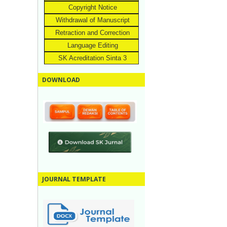
Copyright Notice
Withdrawal of Manuscript
Retraction and Correction
Language Editing
SK Acreditation Sinta 3
DOWNLOAD
JOURNAL TEMPLATE