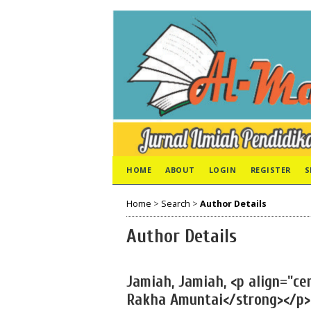
HOME
ABOUT
LOGIN
REGISTER
S
Home
>
Search
>
Author Details
Author Details
Jamiah, Jamiah, <p align="ce
Rakha Amuntai</strong></p>