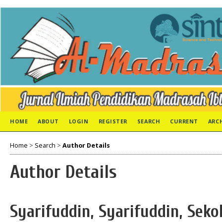
HOME
ABOUT
LOGIN
REGISTER
SEARCH
CURRENT
ARC
Home
>
Search
>
Author Details
Author Details
Syarifuddin, Syarifuddin, Seko