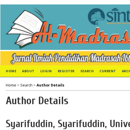
HOME
ABOUT
LOGIN
REGISTER
SEARCH
CURRENT
ARC
Home
>
Search
>
Author Details
Author Details
Syarifuddin, Syarifuddin, Unive