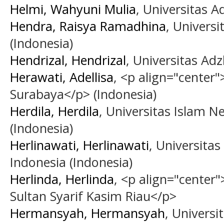
Helmi, Wahyuni Mulia
, Universitas A
Hendra, Raisya Ramadhina
, Univers
(Indonesia)
Hendrizal, Hendrizal
, Universitas Adz
Herawati, Adellisa
, <p align="cente
Surabaya</p> (Indonesia)
Herdila, Herdila
, Universitas Islam N
(Indonesia)
Herlinawati, Herlinawati
, Universita
Indonesia (Indonesia)
Herlinda, Herlinda
, <p align="center"
Sultan Syarif Kasim Riau</p>
Hermansyah, Hermansyah
, Univer