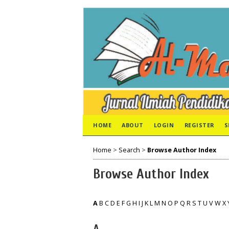
HOME
ABOUT
LOGIN
REGISTER
S
Home
>
Search
>
Browse Author Index
Browse Author Index
A
B
C
D
E
F
G
H
I
J
K
L
M
N
O
P
Q
R
S
T
U
V
W
X