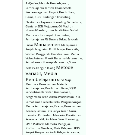
Al-Qur’an, Metode Pembelajaran,
Pembelajaran Tahfidz
Baamboozle,
Keanekaragaman Hayati, Pendidikan,
Game, Kuis
Bimbingan Konseling,
Efektivitas, Layanan Konseling
Game kuis,
Genially, SDN Mojopurno 01 Madiun
Howard Garden, Ilmu Pendidikan Sosial,
Madrasah Ibtidaiyah
Kreativitas,
Pembelajaran P5, Barang Bekas, Sekolah
Manajemen
Dasar
Manajemen
Projek Penguatan Profil Pelajar Pancasila,
Sekolah Penggerak, Kearifan Lokal
Media
Video Animasi Piknik Bersama Matematika,
Pemahaman Konsep Matematis, Siswa
Metode
Kelas V, Bangun Ruang
Variatif, Media
Pembelajaran
Mind Map,
Membaca Pemahaman, Metode
Pembelajaran, Pendidikan Dasar, SQ3R
Pendidikan Karakter, Pembiasaan,
Keagamaan
Pendidikan, Pendekatan TaRL,
Pemahaman Peserta Didik
Pengembangan,
Media Pembelajaran, E-book, Pemahaman
Konsep, Sistem Tata Surya
Peran Guru,
Inovator, Kurikulum Merdeka, Kreativitas
Pesesrta didik, Problem Based Learning,
PPKn
Platform Merdeka Mengajar,
Kurikulum Merdeka, Mata Pelajaran IPAS
Proyek Penguatan Profil Pelajar Pancasila,