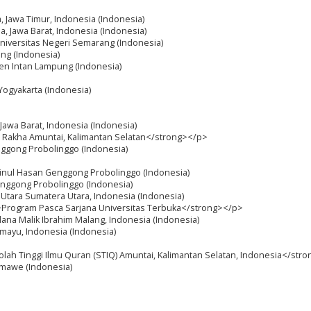
 Jawa Timur, Indonesia (Indonesia)
a, Jawa Barat, Indonesia (Indonesia)
 Universitas Negeri Semarang (Indonesia)
ang (Indonesia)
den Intan Lampung (Indonesia)
 Yogyakarta (Indonesia)
 Jawa Barat, Indonesia (Indonesia)
Q Rakha Amuntai, Kalimantan Selatan</strong></p>
enggong Probolinggo (Indonesia)
Zainul Hasan Genggong Probolinggo (Indonesia)
Genggong Probolinggo (Indonesia)
u Utara Sumatera Utara, Indonesia (Indonesia)
>Program Pasca Sarjana Universitas Terbuka</strong></p>
lana Malik Ibrahim Malang, Indonesia (Indonesia)
ramayu, Indonesia (Indonesia)
lah Tinggi Ilmu Quran (STIQ) Amuntai, Kalimantan Selatan, Indonesia</str
umawe (Indonesia)