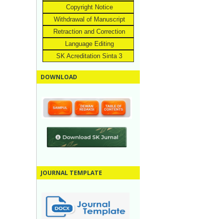
Copyright Notice
Withdrawal of Manuscript
Retraction and Correction
Language Editing
SK Acreditation Sinta 3
DOWNLOAD
JOURNAL TEMPLATE