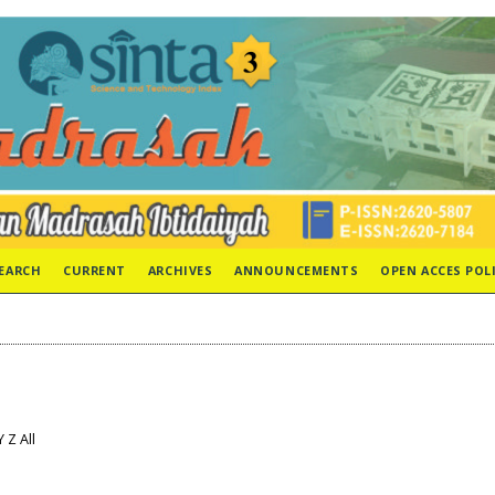
EARCH
CURRENT
ARCHIVES
ANNOUNCEMENTS
OPEN ACCES POL
Y
Z
All