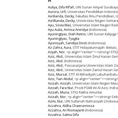
A
Auliya, Difa Rif’ah
, UIN Sunan Ampel Surabaya,
Aurora, Urfi
, Universitas Pendidikan Indonesi
Avrilianda, Decky
, Fakultas Ilmu Pendidikan,
Avrillianda, Decky
, Universitas Negeri Semar
Ayu, Sovia Mas
, Universitas Islam Negeri Ra
Ayu Aulia, Annisa Anindya
(Indonesia)
Ayuningtyas, Diah Retno
, UIN Sunan Kalijaga
Ayuningtyas, Tyagita
Ayunisyah, Sandiya Desti
(Indonesia)
Az-Zahra, Aura
, STIT Hidayatunnajah Bekasi,
Azijah, Nor
, <p align="center"><strong>STI
Aziz, Abd.
, Universitas Islam Zinul Hasan G
Aziz, Abd.
(Indonesia)
Aziz, Abd.
, Pascasarjana Universitas Islam 
Aziz, Abd.
, Universitas Islam Zainul Hasan 
Aziz, Mursal
, STIT Al-Ittihadiyah Labuhanbat
Aziz, Tian Abdul
, <p align="center"><strong
Azizah, Azizah
, Universitas Islam Negeri Mau
Azizah, Fara Nur
, Prodi PGMI IAI Al-Azis; Ind
Azizah, Muna
, STIQ Rakha Amuntai
Azizah, Nor
, <p align="center"><strong>Seko
Azmi, Nur
, UIN Sultanah Nahrasiyah Lhokse
Azzahra, Aldha Chaerunnissa
Azzahra, Ari Rismayanti
(Indonesia)
Azzahra, Salma Difa