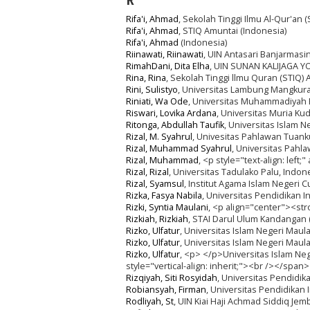
R
Rifa'i, Ahmad
, Sekolah Tinggi Ilmu Al-Qur'an 
Rifa'i, Ahmad
, STIQ Amuntai (Indonesia)
Rifa'i, Ahmad
(Indonesia)
Riinawati, Riinawati
, UIN Antasari Banjarmasi
RimahDani, Dita Elha
, UIN SUNAN KALIJAGA Y
Rina, Rina
, Sekolah Tinggi llmu Quran (STIQ)
Rini, Sulistyo
, Universitas Lambung Mangkura
Riniati, Wa Ode
, Universitas Muhammadiyah 
Riswari, Lovika Ardana
, Universitas Muria Ku
Ritonga, Abdullah Taufik
, Universitas Islam N
Rizal, M. Syahrul
, Univesitas Pahlawan Tuank
Rizal, Muhammad Syahrul
, Universitas Pahl
Rizal, Muhammad
, <p style="text-align: lef
Rizal, Rizal
, Universitas Tadulako Palu, Indon
Rizal, Syamsul
, Institut Agama Islam Negeri 
Rizka, Fasya Nabila
, Universitas Pendidikan 
Rizki, Syntia Maulani
, <p align="center"><st
Rizkiah, Rizkiah
, STAI Darul Ulum Kandangan 
Rizko, Ulfatur
, Universitas Islam Negeri Maul
Rizko, Ulfatur
, Universitas Islam Negeri Maul
Rizko, Ulfatur
, <p> </p>Universitas Islam Neg
style="vertical-align: inherit;"><br /></spa
Rizqiyah, Siti Rosyidah
, Universitas Pendidi
Robiansyah, Firman
, Universitas Pendidikan 
Rodliyah, St
, UIN Kiai Haji Achmad Siddiq Jem