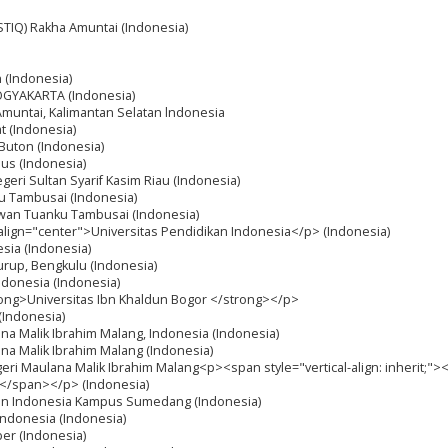
(STIQ) Rakha Amuntai (Indonesia)
n (Indonesia)
OGYAKARTA (Indonesia)
 Amuntai, Kalimantan Selatan lndonesia
t (Indonesia)
Buton (Indonesia)
dus (Indonesia)
egeri Sultan Syarif Kasim Riau (Indonesia)
u Tambusai (Indonesia)
awan Tuanku Tambusai (Indonesia)
t;" align="center">Universitas Pendidikan Indonesia</p> (Indonesia)
esia (Indonesia)
Curup, Bengkulu (Indonesia)
Indonesia (Indonesia)
rong>Universitas Ibn Khaldun Bogor </strong></p>
(Indonesia)
ana Malik Ibrahim Malang, Indonesia (Indonesia)
ana Malik Ibrahim Malang (Indonesia)
eri Maulana Malik Ibrahim Malang<p><span style="vertical-align: inherit;"
n></span></p> (Indonesia)
kan Indonesia Kampus Sumedang (Indonesia)
Indonesia (Indonesia)
ber (Indonesia)