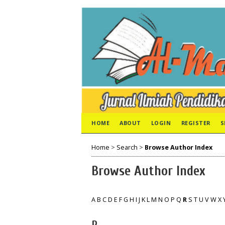
HOME
ABOUT
LOGIN
REGISTER
S
Home
>
Search
>
Browse Author Index
Browse Author Index
A
B
C
D
E
F
G
H
I
J
K
L
M
N
O
P
Q
R
S
T
U
V
W
X