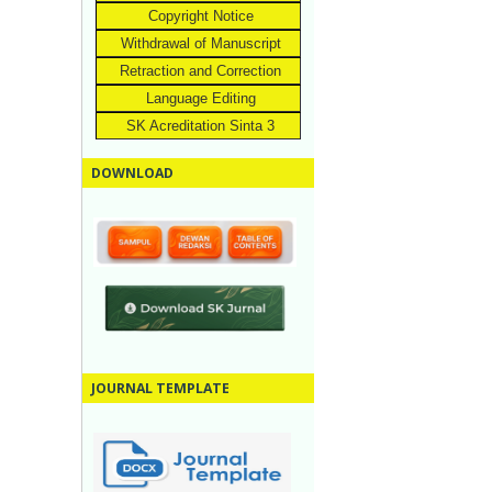
Copyright Notice
Withdrawal of Manuscript
Retraction and Correction
Language Editing
SK Acreditation Sinta 3
DOWNLOAD
JOURNAL TEMPLATE