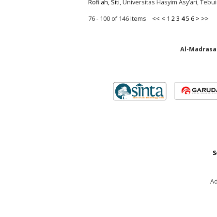
Rofi'ah, Siti
, Universitas Hasyim Asy’ari, Teb
76 - 100 of 146 Items
<<
<
1
2
3
4
5
6
>
>>
Al-Madrasah
S
Ad