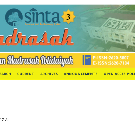
EARCH
CURRENT
ARCHIVES
ANNOUNCEMENTS
OPEN ACCES POL
Y
Z
All