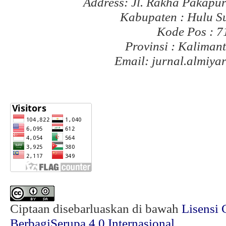
Address: Jl. Rakha Pakapu
Kabupaten : Hulu S
Kode Pos : 
Provinsi : Kaliman
Email: jurnal.almiy
Ciptaan disebarluaskan di bawah
Lisensi 
BerbagiSerupa 4.0 Internasional
.