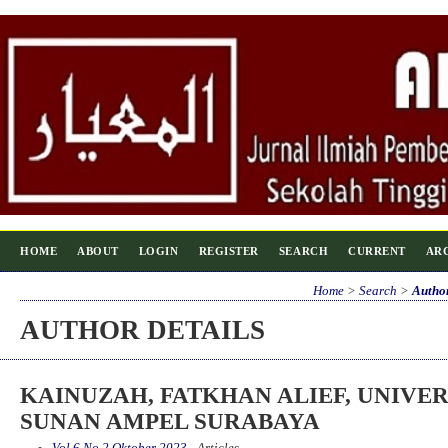
HOME
ABOUT
LOGIN
REGISTER
SEARCH
CURRENT
AR
Home
>
Search
>
Author
AUTHOR DETAILS
KAINUZAH, FATKHAN ALIEF, UNIVER
SUNAN AMPEL SURABAYA
Vol 6 No 2 Oktober 2023
- Articles