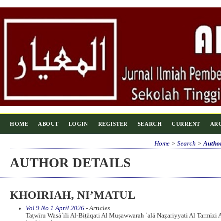
HOME
ABOUT
LOGIN
REGISTER
SEARCH
CURRENT
AR
Home
>
Search
>
Author
AUTHOR DETAILS
KHOIRIAH, NI’MATUL
Vol 9 No 1 April 2026
- Articles
Taṭwīru Wasāʾili Al-Biṭāqati Al Muṣawwarah ʿalā Naẓariyyati Al Tarmīzi 