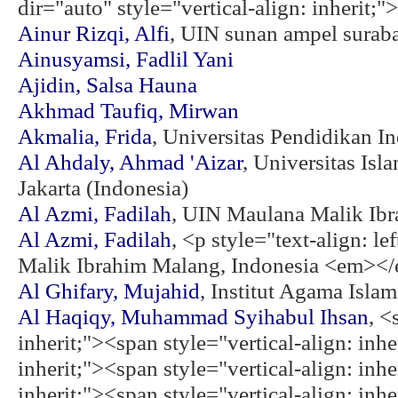
dir="auto" style="vertical-align: inherit;
Ainur Rizqi, Alfi
, UIN sunan ampel suraba
Ainusyamsi, Fadlil Yani
Ajidin, Salsa Hauna
Akhmad Taufiq, Mirwan
Akmalia, Frida
, Universitas Pendidikan 
Al Ahdaly, Ahmad 'Aizar
, Universitas Isl
Jakarta (Indonesia)
Al Azmi, Fadilah
, UIN Maulana Malik Ibr
Al Azmi, Fadilah
, <p style="text-align: l
Malik Ibrahim Malang, Indonesia <em></
Al Ghifary, Mujahid
, Institut Agama Isla
Al Haqiqy, Muhammad Syihabul Ihsan
, <
inherit;"><span style="vertical-align: inhe
inherit;"><span style="vertical-align: inhe
inherit;"><span style="vertical-align: inhe