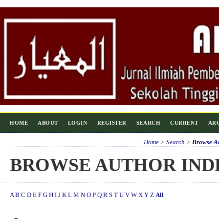
HOME
ABOUT
LOGIN
REGISTER
SEARCH
CURRENT
AR
Home
>
Search
>
Browse A
BROWSE AUTHOR IND
A
B
C
D
E
F
G
H
I
J
K
L
M
N
O
P
Q
R
S
T
U
V
W
X
Y
Z
All