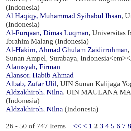
(Indonesia)
Al Haqiqy, Muhammad Syihabul Ihsan
, U
(Indonesia)
Al-Furqaan, Dimas Luqman
, Universitas
Ibrahim Malang (Indonesia)
Al-Hakim, Ahmad Ghulam Zaidirrohman
,
Sunan Ampel, Surabaya, Indonesia<em>
Alamsyah, Firman
Alansor, Habib Ahmad
Albab, Zufar Ulil
, UIN Sunan Kalijaga Yo
Aldzakhiroh, Nilna
, UIN MAULANA M
(Indonesia)
Aldzakhiroh, Nilna
(Indonesia)
26 - 50 of 747 Items
<<
<
1
2
3
4
5
6
7