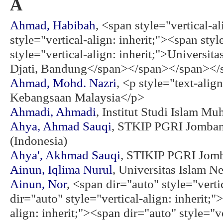
A
Ahmad, Habibah
, <span style="vertical-a
style="vertical-align: inherit;"><span styl
style="vertical-align: inherit;">Universi
Djati, Bandung</span></span></span></s
Ahmad, Mohd. Nazri
, <p style="text-align
Kebangsaan Malaysia</p>
Ahmadi, Ahmadi
, Institut Studi Islam M
Ahya, Ahmad Sauqi
, STKIP PGRI Jomban
(Indonesia)
Ahya', Akhmad Sauqi
, STIKIP PGRI Jomb
Ainun, Iqlima Nurul
, Universitas Islam N
Ainun, Nor
, <span dir="auto" style="verti
dir="auto" style="vertical-align: inherit;"
align: inherit;"><span dir="auto" style="v