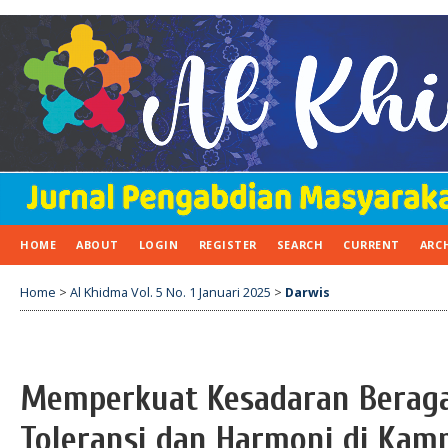
HOME
ABOUT
LOGIN
REGISTER
SEARCH
CURRENT
ARC
Home
>
Al Khidma Vol. 5 No. 1 Januari 2025
>
Darwis
Memperkuat Kesadaran Berag
Toleransi dan Harmoni di Kam