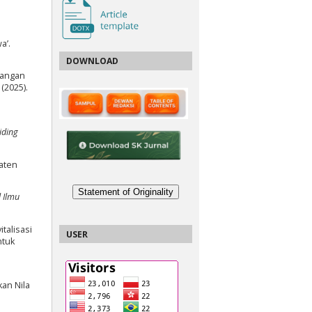
a’.
DOWNLOAD
bangan
 (2025).
iding
paten
Statement of Originality
l Ilmu
talisasi
USER
ntuk
an Nila