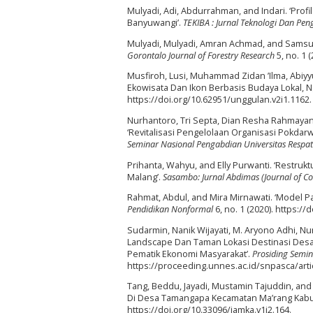
Mulyadi, Adi, Abdurrahman, and Indari. ‘Pro
Banyuwangi’.
TEKIBA : Jurnal Teknologi Dan Pe
Mulyadi, Mulyadi, Amran Achmad, and Samsu R
Gorontalo Journal of Forestry Research
5, no. 1 
Musfiroh, Lusi, Muhammad Zidan ’Ilma, Abiyy
Ekowisata Dan Ikon Berbasis Budaya Lokal, 
https://doi.org/10.62951/unggulan.v2i1.1162.
Nurhantoro, Tri Septa, Dian Resha Rahmayant
‘Revitalisasi Pengelolaan Organisasi Pokd
Seminar Nasional Pengabdian Universitas Respat
Prihanta, Wahyu, and Elly Purwanti. ‘Restr
Malang’.
Sasambo: Jurnal Abdimas (Journal of C
Rahmat, Abdul, and Mira Mirnawati. ‘Model 
Pendidikan Nonformal
6, no. 1 (2020). https://
Sudarmin, Nanik Wijayati, M. Aryono Adhi, Nu
Landscape Dan Taman Lokasi Destinasi Desaw
Pematik Ekonomi Masyarakat’.
Prosiding Semin
https://proceeding.unnes.ac.id/snpasca/arti
Tang, Beddu, Jayadi, Mustamin Tajuddin, an
Di Desa Tamangapa Kecamatan Ma’rang Kab
https://doi.org/10.33096/jamka.v1i2.164.