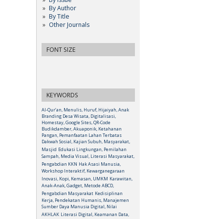
By Author
By Title
Other Journals
FONT SIZE
KEYWORDS
Al-Qur’an, Menulis, Huruf, Hijaiyah, Anak
Branding Desa Wisata, Digitalisasi,
Homestay, Google Sites, QR-Code
Budikdamber, Akuaponik, Ketahanan
Pangan, Pemanfaatan Lahan Terbatas
Dakwah Sosial, Kajian Subuh, Masyarakat,
Masjid
Edukasi Lingkungan, Pemilahan
Sampah, Media Visual, Literasi Masyarakat,
Pengabdian KKN
Hak Asasi Manusia,
Workshop Interaktif, Kewarganegaraan
Inovasi, Kopi, Kemasan, UMKM
Karawitan,
Anak-Anak, Gadget, Metode ABCD,
Pengabdian Masyarakat
Kedisiplinan
Kerja, Pendekatan Humanis, Manajemen
Sumber Daya Manusia Digital, Nilai
AKHLAK
Literasi Digital, Keamanan Data,