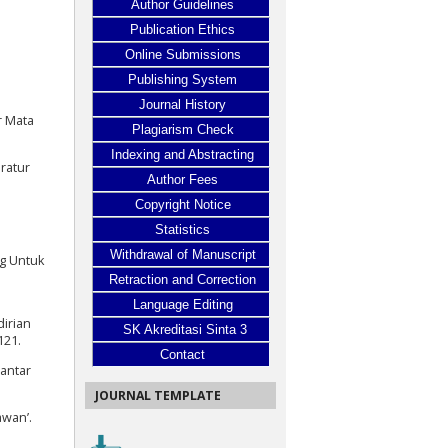
Author Guidelines
Publication Ethics
Online Submissions
Publishing System
Journal History
r Mata
Plagiarism Check
Indexing and Abstracting
ratur
Author Fees
Copyright Notice
Statistics
Withdrawal of Manuscript
ng Untuk
Retraction and Correction
Language Editing
dirian
SK Akreditasi Sinta 3
121.
Contact
mantar
JOURNAL TEMPLATE
awan’.