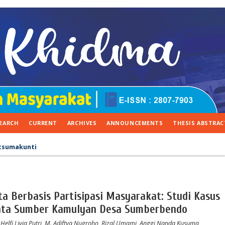
EARCH
CURRENT
ARCHIVES
ANNOUNCEMENTS
THESIS ABSTRAC
tsumakunti
ta Berbasis Partisipasi Masyarakat: Studi Kasus
sata Sumber Kamulyan Desa Sumberbendo
 Helfi Livia Putri, M. Adiftya Nugroho, Rizal Umami, Anggi Nanda Kusuma