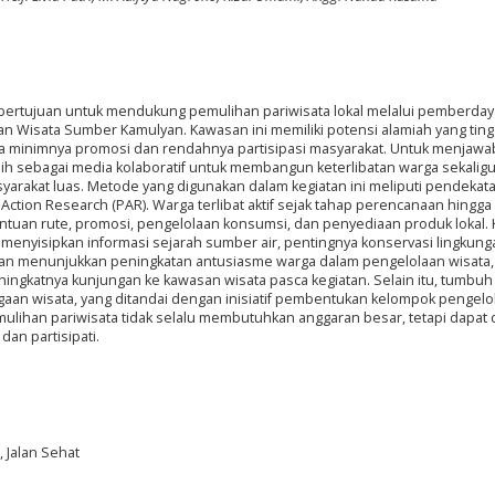
 bertujuan untuk mendukung pemulihan pariwisata lokal melalui pemberda
Wisata Sumber Kamulyan. Kawasan ini memiliki potensi alamiah yang tingg
a minimnya promosi dan rendahnya partisipasi masyarakat. Untuk menjawa
pilih sebagai media kolaboratif untuk membangun keterlibatan warga sekalig
rakat luas. Metode yang digunakan dalam kegiatan ini meliputi pendekata
 Action Research (PAR). Warga terlibat aktif sejak tahap perencanaan hingga
tuan rute, promosi, pengelolaan konsumsi, dan penyediaan produk lokal. 
 menyisipkan informasi sejarah sumber air, pentingnya konservasi lingkung
atan menunjukkan peningkatan antusiasme warga dalam pengelolaan wisata,
ingkatnya kunjungan ke kawasan wisata pasca kegiatan. Selain itu, tumbuh
aan wisata, yang ditandai dengan inisiatif pembentukan kelompok pengelola
ulihan pariwisata tidak selalu membutuhkan anggaran besar, tetapi dapat 
 dan partisipati.
, Jalan Sehat