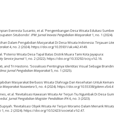
empian Everesta Susanto, et al. ‘Pengembangan Desa Wisata Edukasi Sumbe
bupaten Situbondo’.
IPM: Jurnal Inovasi Pengabdian Masyarakat
1, no. 1 (2024).
latihan Dalam Pengabdian Masyarakat Di Desa Wisata Indonesia: Tinjauan Lite
arakat
4, no. 2 (2024). https://doi.org/10.35931/ak.v4i2.4149.
 al. ‘Potensi Wisata Desa Tapal Batas Distrik Muara Tami Kota Jayapura:
y Service Journal
1, no. 2 (2022). https://doi.org/10.33292/ocsj.v1i2.16.
, and Tri Hastono. ‘Sosialisasi Pentingnya Identitas Visual Sebagai Brandi
idma: Jurnal Pengabdian Masyarakat
5, no. 1 (2025).
Pengabdian Masyarakat Berbasis Wisata Olahraga Dan Kesehatan Untuk Keman
da Masyarakat Nusantara
5, no. 4 (2024). https://doi.org/10.55338/jpkmn.v5i4.4
ines, et al. ‘Revitalisasi Kawasan Wisata Air Terjun Tiu Ngumbak Di Desa Gu
edia’.
Jurnal Pengabdian Magister Pendidikan IPA
6, no. 3 (2023).
na Supiyah. ‘Revitalisasi Objek Wisata Air Terjun Moramo Dalam Menarik Wisat
i
1, no. 2 (2024). https://doi.org/10.52423/societal.v1i2.47.