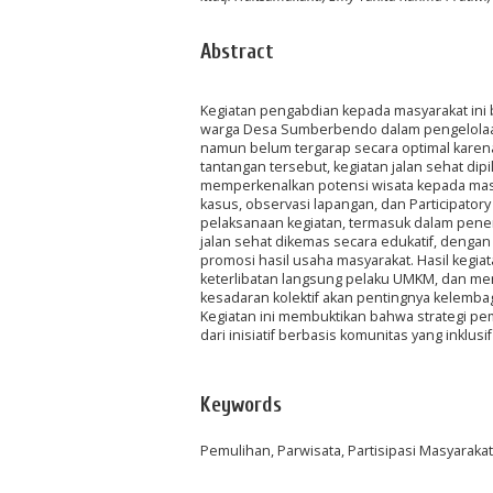
Abstract
Kegiatan pengabdian kepada masyarakat ini
warga Desa Sumberbendo dalam pengelolaan 
namun belum tergarap secara optimal karen
tantangan tersebut, kegiatan jalan sehat di
memperkenalkan potensi wisata kepada masya
kasus, observasi lapangan, dan Participatory
pelaksanaan kegiatan, termasuk dalam penen
jalan sehat dikemas secara edukatif, dengan
promosi hasil usaha masyarakat. Hasil kegi
keterlibatan langsung pelaku UMKM, dan men
kesadaran kolektif akan pentingnya kelembag
Kegiatan ini membuktikan bahwa strategi pem
dari inisiatif berbasis komunitas yang inklusif
Keywords
Pemulihan, Parwisata, Partisipasi Masyarakat