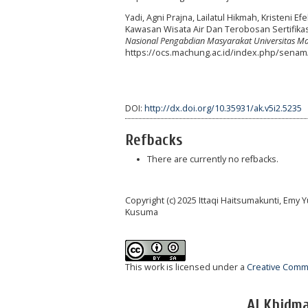
Yadi, Agni Prajna, Lailatul Hikmah, Kristeni E
Kawasan Wisata Air Dan Terobosan Sertifika
Nasional Pengabdian Masyarakat Universitas M
https://ocs.machung.ac.id/index.php/senam/
DOI:
http://dx.doi.org/10.35931/ak.v5i2.5235
Refbacks
There are currently no refbacks.
Copyright (c) 2025 Ittaqi Haitsumakunti, Emy Y
Kusuma
This work is licensed under a
Creative Commo
Al Khidm