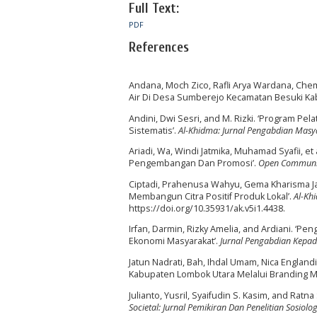
Full Text:
PDF
References
Andana, Moch Zico, Rafli Arya Wardana, Ch
Air Di Desa Sumberejo Kecamatan Besuki Ka
Andini, Dwi Sesri, and M. Rizki. ‘Program Pe
Sistematis’.
Al-Khidma: Jurnal Pengabdian Masy
Ariadi, Wa, Windi Jatmika, Muhamad Syafii, et
Pengembangan Dan Promosi’.
Open Communit
Ciptadi, Prahenusa Wahyu, Gema Kharisma Jati
Membangun Citra Positif Produk Lokal’.
Al-Kh
https://doi.org/10.35931/ak.v5i1.4438.
Irfan, Darmin, Rizky Amelia, and Ardiani. ‘
Ekonomi Masyarakat’.
Jurnal Pengabdian Kepa
Jatun Nadrati, Bah, Ihdal Umam, Nica England
Kabupaten Lombok Utara Melalui Branding M
Julianto, Yusril, Syaifudin S. Kasim, and Rat
Societal: Jurnal Pemikiran Dan Penelitian Sosiolog