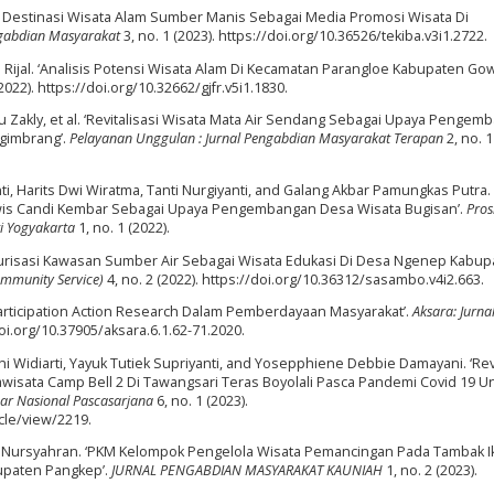
fil Destinasi Wisata Alam Sumber Manis Sebagai Media Promosi Wisata Di
ngabdian Masyarakat
3, no. 1 (2023). https://doi.org/10.36526/tekiba.v3i1.2722.
ijal. ‘Analisis Potensi Wisata Alam Di Kecamatan Parangloe Kabupaten Gow
(2022). https://doi.org/10.32662/gjfr.v5i1.1830.
u Zakly, et al. ‘Revitalisasi Wisata Mata Air Sendang Sebagai Upaya Pengem
Ngimbrang’.
Pelayanan Unggulan : Jurnal Pengabdian Masyarakat Terapan
2, no. 1
i, Harits Dwi Wiratma, Tanti Nurgiyanti, and Galang Akbar Pamungkas Putra.
arwis Candi Kembar Sebagai Upaya Pengembangan Desa Wisata Bugisan’.
Pros
i Yogyakarta
1, no. 1 (2022).
ukturisasi Kawasan Sumber Air Sebagai Wisata Edukasi Di Desa Ngenep Kabu
ommunity Service)
4, no. 2 (2022). https://doi.org/10.36312/sasambo.v4i2.663.
Participation Action Research Dalam Pemberdayaan Masyarakat’.
Aksara: Jurna
doi.org/10.37905/aksara.6.1.62-71.2020.
ni Widiarti, Yayuk Tutiek Supriyanti, and Yosepphiene Debbie Damayani. ‘Revi
isata Camp Bell 2 Di Tawangsari Teras Boyolali Pasca Pandemi Covid 19 U
ar Nasional Pascasarjana
6, no. 1 (2023).
cle/view/2219.
d Nursyahran. ‘PKM Kelompok Pengelola Wisata Pemancingan Pada Tambak Ik
upaten Pangkep’.
JURNAL PENGABDIAN MASYARAKAT KAUNIAH
1, no. 2 (2023).