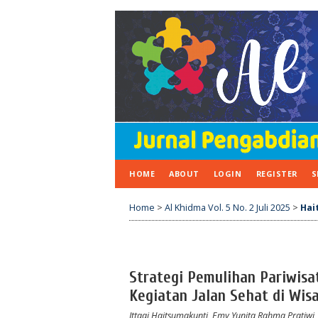
HOME
ABOUT
LOGIN
REGISTER
S
Home
>
Al Khidma Vol. 5 No. 2 Juli 2025
>
Hai
Strategi Pemulihan Pariwisa
Kegiatan Jalan Sehat di Wi
Ittaqi Haitsumakunti, Emy Yunita Rahma Pratiwi,