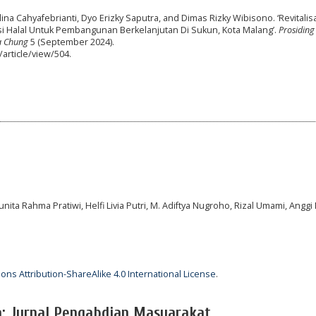
felina Cahyafebrianti, Dyo Erizky Saputra, and Dimas Rizky Wibisono. ‘Revitalis
si Halal Untuk Pembangunan Berkelanjutan Di Sukun, Kota Malang’.
Prosiding
a Chung
5 (September 2024).
article/view/504.
unita Rahma Pratiwi, Helfi Livia Putri, M. Adiftya Nugroho, Rizal Umami, Angg
ns Attribution-ShareAlike 4.0 International License
.
a: Jurnal Pengabdian Masyarakat