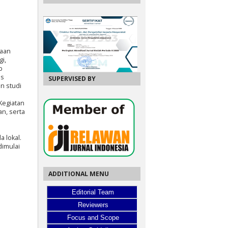
yaan
i,
b
us
SUPERVISED BY
n studi
Kegiatan
an, serta
 lokal.
dimulai
ADDITIONAL MENU
Editorial Team
Reviewers
Focus and Scope