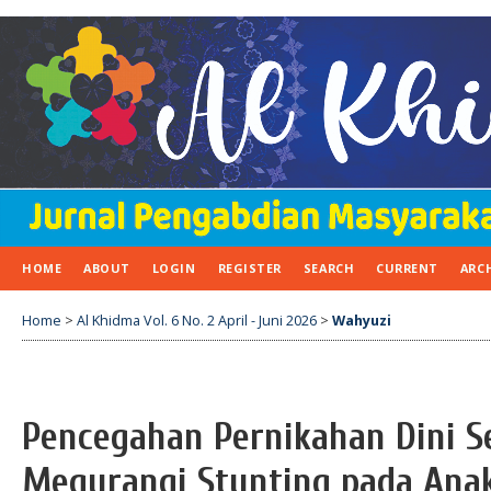
HOME
ABOUT
LOGIN
REGISTER
SEARCH
CURRENT
ARC
Home
>
Al Khidma Vol. 6 No. 2 April - Juni 2026
>
Wahyuzi
Pencegahan Pernikahan Dini S
Megurangi Stunting pada Anak