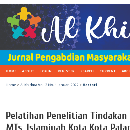
HOME
ABOUT
LOGIN
REGISTER
SEARCH
CURRENT
ARC
Home
>
Al Khidma Vol. 2 No. 1 Januari 2022
>
Hartati
Pelatihan Penelitian Tindakan 
MTs. Islamiyah Kota Kota Pal