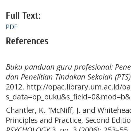
Full Text:
PDF
References
Buku panduan guru profesional: Penel
dan Penelitian Tindakan Sekolah (PTS)
2012. http://opac.library.um.ac.id/o
s_data=bp_buku&s_field=0&mod=b&
Chantler, K. “McNiff, J. and Whitehea
Principles and Practice, Second Editi
PSYCHOLOGY
3, no. 3 (2006): 253–55.