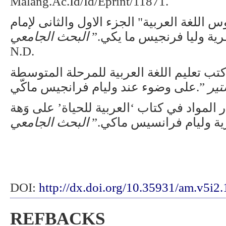
Malang.Ac.Id/Id/Eprint/11871.
 اللغة العربية" الجزء الاول والثانى لإمام
ظرية وليا فرنجيس ما يكي
البحث الجامعي
N.D.
كتب تعليم اللغة العربية للمرحلة المتوسطة
تير
على وضوء عند وليام فرانجيس ماكّي‎.”
المواد في كتاب ‘العربية للحياة’ على وَهة
رية وليام فرانسيس ماكي
البحث الجامعي
DOI:
http://dx.doi.org/10.35931/am.v5i2
REFBACKS