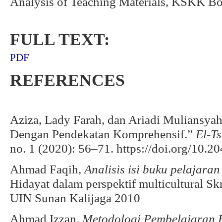
Analysis of Teaching Materials, KSKK B
FULL TEXT:
PDF
REFERENCES
Aziza, Lady Farah, dan Ariadi Muliansya
Dengan Pendekatan Komprehensif.”
El-T
no. 1 (2020): 56–71. https://doi.org/10.2
Ahmad Faqih,
Analisis isi buku pelajar
Hidayat dalam perspektif multicultural Sk
UIN Sunan Kalijaga 2010
Ahmad Izzan.
Metodologi Pembelajaran 