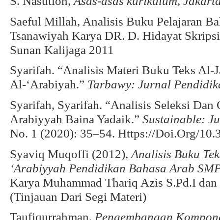
S. Nasution,
Asas-asas kurikulum, Jakart
Saeful Millah, Analisis Buku Pelajaran B
Tsanawiyah Karya DR. D. Hidayat Skripsi
Sunan Kalijaga 2011
Syarifah. “Analisis Materi Buku Teks Al-
Al-‘Arabiyah.”
Tarbawy: Jurnal Pendidik
Syarifah, Syarifah. “Analisis Seleksi Dan
Arabiyyah Baina Yadaik.”
Sustainable: J
No. 1 (2020): 35–54. Https://Doi.Org/10
Syaviq Muqoffi (2012),
Analisis Buku Te
‘Arabiyyah Pendidikan Bahasa Arab SM
Karya Muhammad Thariq Azis S.Pd.I dan 
(Tinjauan Dari Segi Materi)
Taufiqurrahman,
Pengembangan Kompone