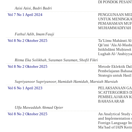
DI PONDOK PESAN
Azisi Azisi, Badri Badri
Vol 7 No 1 April 2024
PENGGUNAAN MED
UNTUK MENINGK
PEMAHAMAN MUFR
MUHAMMADIYAH 1
Fathul Adib, Imam Fauji
Vol 8 No 2 Oktober 2025
Ta‘Līmu Mahārati Al
Qā’imi ‘Ala Al-Mashr
Istikhdāmi Muḥtawā A
Lughah Al-‘Arabiyy
Ritma Eka Solikhah, Sutaman Sutaman, Shofil Fikri
Vol 8 No 2 Oktober 2025
Metode Eklektik Da
Pembelajaran Bahasa 
Strategis untuk Hasi
Supriyanoor Supriyanoor, Hamidah Hamidah, Marsiah Marsiah
Vol 6 No 1 April 2023
PELAKSANAAN G
SCATTERGORIES 
PEMBELAJARAN K
BAHASA ARAB
Ulfa Mawaddah Ahmad Opier
Vol 8 No 2 Oktober 2025
An Analytical Study 
and Implementation o
Foreign Language Ins
Ma’had of IAIN Keri