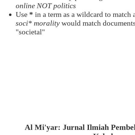
online NOT politics
Use
*
in a term as a wildcard to match a
soci* morality
would match documents c
"societal"
Al Mi'yar: Jurnal Ilmiah Pembe