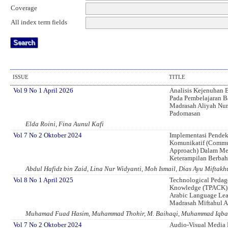
Coverage
All index term fields
ISSUE
TITLE
Vol 9 No 1 April 2026
Analisis Kejenuhan B
Pada Pembelajaran B
Madrasah Aliyah Nu
Padomasan
Elda Roini, Fina Aunul Kafi
Vol 7 No 2 Oktober 2024
Implementasi Pende
Komunikatif (Commu
Approach) Dalam Me
Keterampilan Berbah
Abdul Hafidz bin Zaid, Lina Nur Widyanti, Moh Ismail, Dias Ayu Miftak
Vol 8 No 1 April 2025
Technological Pedag
Knowledge (TPACK) 
Arabic Language Lea
Madrasah Miftahul A
Muhamad Fuad Hasim, Muhammad Thohir, M. Baihaqi, Muhammad Iqbal 
Vol 7 No 2 Oktober 2024
Audio-Visual Media 