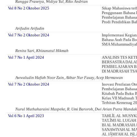
Rangga Prasetya, Widiya Yul, Riko Andrian
Vol 8 No 2 Oktober 2025
Sikap Mahasiswa ter
Penggunaan Bahasa 
Pembelajaran Bahasa
Prodi Pendidikan Ba
Arifudin Arifudin
Vol 7 No 2 Oktober 2024
Implementasi Kegiat
Bahasa Arab Pada Bo
SMA Muhammadiyah 
Renita Sari, Khizanatul Hikmah
Vol 7 No 1 April 2024
ANALISIS TES KE
BERSASTRA DAL
PEMBELAJARAN B
DI MADRASAH TS
Awwaludin Hafizh Noor Zain, Akbar Nur Fauzy, Acep Hermawan
Vol 7 No 2 Oktober 2024
Inovasi Penilaian Ot
Pembelajaran Bahas
Kitabah Pada Buku B
Kelas VII Madrasah 
Terbitan Kemenag 2
Nurul Muthaharaini Maspeke, R. Umi Baroroh, Dwi Arian Putra Manda
Vol 6 No 1 April 2023
TAHLĪL AL MUSYKI
TA'LĪMI AL LUGAH
BI AL MADRASAH 
SANAWIYAH AL MA
AL JᾹMI'AH AL IS