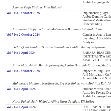
Arabic Language Acq
Ananda Zalfa Firdaus, Vina Hidayah
Vol 8 No 2 Oktober 2025
Implementing Joyful
Arabic Domino Cards
Students' Motivatio
Understanding
Nur Imana Khofiyani Sasmi, Mohammad Baihaqi, Hisbullah Huda
Vol 7 No 2 Oktober 2024
Gender in Arabic La
Learning: A Social-E
Analysis
Luthfi Qolbi Azzahra, Saariah Saariah, Iis Dahlia, Agung Setiyawan
Vol 7 No 1 April 2024
BAHASA, BIAS GE
IDENTITASNYA PA
ARABIYAH LIL IN
Nilna Aldzakhiroh, Beri Nopriansyah, Annisa Hasanah Nasution, Shofil 
Vol 8 No 2 Oktober 2025
Impact Of Linguistic 
And Motivation On A
Among Medical Stud
Muhammad Maulana Nurdinsyah, Evy Nur Rohmawaty, Abdillah Rofiif F
Vol 9 No 1 April 2026
Student Motivation 
Attitudes Toward Dig
Arabic Language Le
Nurul Fahmi, Arif - Widodo, Alfina Nuris Sa'adah, Eli Safitri
Vol 7 No 1 April 2024
PENERAPAN PROJ
LEARNING (PjBL)