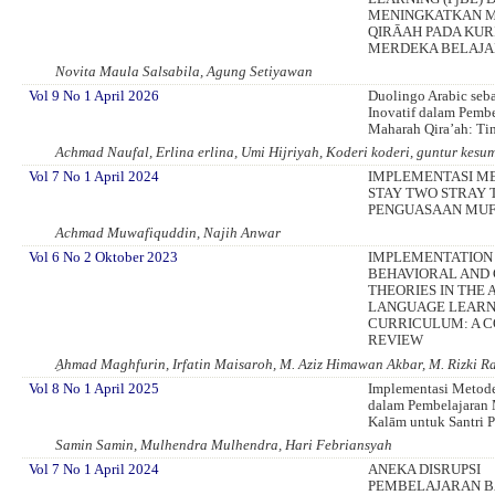
MENINGKATKAN 
QIRĀAH PADA KU
MERDEKA BELAJ
Novita Maula Salsabila, Agung Setiyawan
Vol 9 No 1 April 2026
Duolingo Arabic seb
Inovatif dalam Pemb
Maharah Qira’ah: Tin
Achmad Naufal, Erlina erlina, Umi Hijriyah, Koderi koderi, guntur kesu
Vol 7 No 1 April 2024
IMPLEMENTASI M
STAY TWO STRAY
PENGUASAAN MUF
Achmad Muwafiquddin, Najih Anwar
Vol 6 No 2 Oktober 2023
IMPLEMENTATION
BEHAVIORAL AND 
THEORIES IN THE 
LANGUAGE LEARN
CURRICULUM: A 
REVIEW
ِAhmad Maghfurin, Irfatin Maisaroh, M. Aziz Himawan Akbar, M. Rizki
Vol 8 No 1 April 2025
Implementasi Metode
dalam Pembelajaran 
Kalām untuk Santri 
Samin Samin, Mulhendra Mulhendra, Hari Febriansyah
Vol 7 No 1 April 2024
ANEKA DISRUPSI
PEMBELAJARAN B