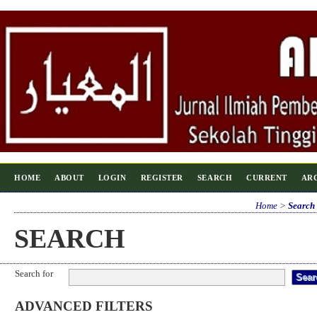
HOME
ABOUT
LOGIN
REGISTER
SEARCH
CURRENT
AR
Home
>
Search
SEARCH
Search for
ADVANCED FILTERS