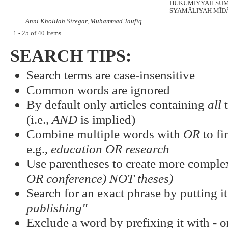
HUKŪMIYYAH SŪM
SYAMᾹLIYAH MĪD
Anni Kholilah Siregar, Muhammad Taufiq
1 - 25 of 40 Items
SEARCH TIPS:
Search terms are case-insensitive
Common words are ignored
By default only articles containing
all
t
(i.e.,
AND
is implied)
Combine multiple words with
OR
to fi
e.g.,
education OR research
Use parentheses to create more complex
OR conference) NOT theses)
Search for an exact phrase by putting it
publishing"
Exclude a word by prefixing it with
-
o