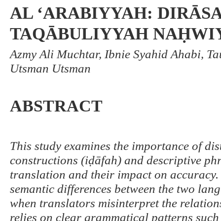
AL ‘ARABIYYAH: DIRĀS
TAQĀBULIYYAH NAḤWI
Azmy Ali Muchtar, Ibnie Syahid Ahabi, Ta
Utsman Utsman
ABSTRACT
This study examines the importance of dis
constructions (iḍāfah) and descriptive ph
translation and their impact on accuracy. 
semantic differences between the two lang
when translators misinterpret the relatio
relies on clear grammatical patterns suc