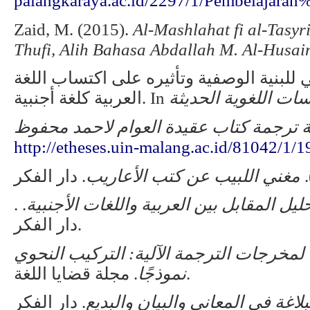
palangkaraya.ac.id/2297/1/Pembelaj
Zaid, M. (2015).
Al-Mashlahat fi al-Tasyri
Thufi, Alih Bahasa Abdallah M. Al-Husa
حليل التبايني للبنية الوصفية وتأثيره على اكتساب اللغة
ات اللغوية الحديثة
العربية كلغة أجنبية. In
 ترجمة کتاب عقيدة العوام ﻻحمد محفوظ
http://etheses.uin-malang.ac.id/81042/1/
مغني اللبيب عن كتب الأعاريب
. .
حليل المقابل بين العربية واللغات الأجنبية
دار الفكر.
 لمخرجات الترجمة الآلية: التركيب النحوي
. مجلة قضايا اللغة.
نموذجًا
لاغة فى المعانى والبيان والبديع