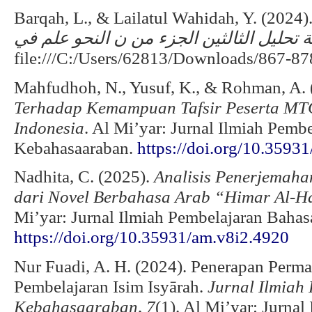
ة
تحليل
الثالثين
الجزء
من
ن
النحو
علم
في
file:///C:/Users/62813/Downloads/867-87
Mahfudhoh, N., Yusuf, K., & Rohman, A.
Terhadap Kemampuan Tafsir Peserta MT
Indonesia
. Al Mi’yar: Jurnal Ilmiah Pemb
Kebahasaaraban.
https://doi.org/10.3593
Nadhita, C. (2025).
Analisis Penerjemaha
dari Novel Berbahasa Arab “Himar Al-H
Mi’yar: Jurnal Ilmiah Pembelajaran Baha
https://doi.org/10.35931/am.v8i2.4920
Nur Fuadi, A. H. (2024). Penerapan Per
Pembelajaran Isim Isyārah.
Jurnal Ilmiah
Kebahasaaraban
,
7
(1). Al Mi’yar: Jurna