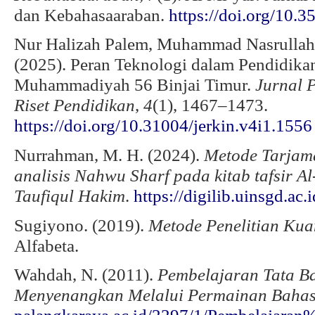
dan Kebahasaaraban.
https://doi.org/10.
Nur Halizah Palem, Muhammad Nasrullah
(2025). Peran Teknologi dalam Pendidik
Muhammadiyah 56 Binjai Timur.
Jurnal 
Riset Pendidikan
,
4
(1), 1467–1473.
https://doi.org/10.31004/jerkin.v4i1.1556
Nurrahman, M. H. (2024).
Metode Tarjam
analisis Nahwu Sharf pada kitab tafsir A
Taufiqul Hakim
.
https://digilib.uinsgd.a
Sugiyono. (2019).
Metode Penelitian Kuan
Alfabeta.
Wahdah, N. (2011).
Pembelajaran Tata 
Menyenangkan Melalui Permainan Baha