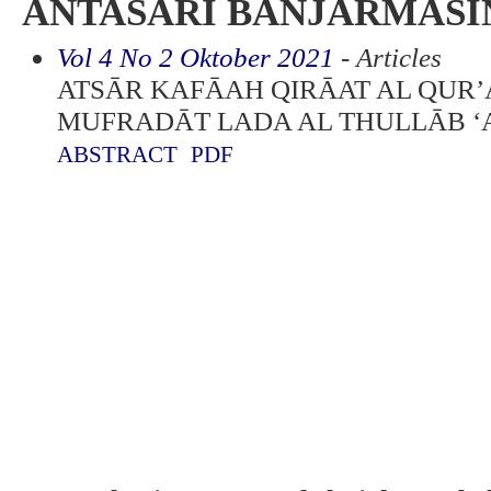
ANTASARI BANJARMASIN
Vol 4 No 2 Oktober 2021
- Articles
ATSᾹR KAFᾹAH QIRᾹAT AL QUR’
MUFRADᾹT LADA AL THULLᾹB ‘
ABSTRACT
PDF