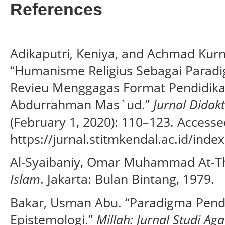
References
Adikaputri, Keniya, and Achmad Kur
“Humanisme Religius Sebagai Paradi
Revieu Menggagas Format Pendidika
Abdurrahman Mas`ud.”
Jurnal Didakt
(February 1, 2020): 110–123. Access
https://jurnal.stitmkendal.ac.id/inde
Al-Syaibaniy, Omar Muhammad At-
Islam
. Jakarta: Bulan Bintang, 1979.
Bakar, Usman Abu. “Paradigma Pendi
Epistemologi.”
Millah: Jurnal Studi A