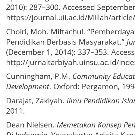
2010): 287–300. Accessed September
https://journal.uii.ac.id/Millah/articl
Choiri, Moh. Miftachul. “Pemberda
Pendidikan Berbasis Masyarakat.”
Ju
(December 1, 2014): 337–353. Acces
http://jurnaltarbiyah.uinsu.ac.id/ind
Cunningham, P.M.
Community Educat
Development
. Oxford: Pergamon, 199
Darajat, Zakiyah.
Ilmu Pendidikan Isl
2011.
Dean Nielsen.
Memetakan Konsep Pend
Di Indonesia
. Yogyakarta: Adicita Kar