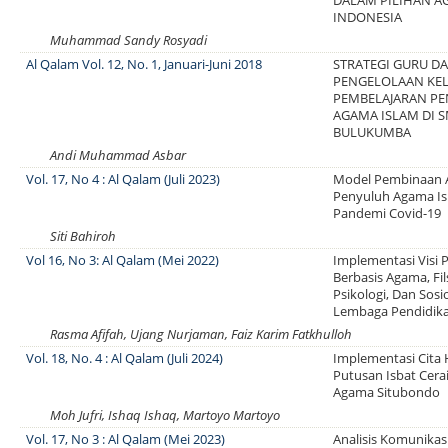
DALAM PILIHAN A
INDONESIA
Muhammad Sandy Rosyadi
Al Qalam Vol. 12, No. 1, Januari-Juni 2018
STRATEGI GURU D
PENGELOLAAN KEL
PEMBELAJARAN PE
AGAMA ISLAM DI S
BULUKUMBA
Andi Muhammad Asbar
Vol. 17, No 4 : Al Qalam (Juli 2023)
Model Pembinaan 
Penyuluh Agama Isl
Pandemi Covid-19
Siti Bahiroh
Vol 16, No 3: Al Qalam (Mei 2022)
Implementasi Visi 
Berbasis Agama, Fil
Psikologi, Dan Sosio
Lembaga Pendidika
Rasma Afifah, Ujang Nurjaman, Faiz Karim Fatkhulloh
Vol. 18, No. 4 : Al Qalam (Juli 2024)
Implementasi Cit
Putusan Isbat Cera
Agama Situbondo
Moh Jufri, Ishaq Ishaq, Martoyo Martoyo
Vol. 17, No 3 : Al Qalam (Mei 2023)
Analisis Komunika