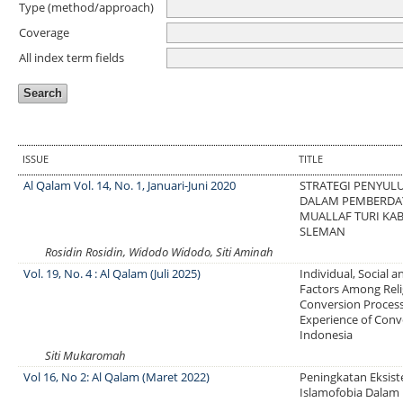
Type (method/approach)
Coverage
All index term fields
ISSUE
TITLE
Al Qalam Vol. 14, No. 1, Januari-Juni 2020
STRATEGI PENYUL
DALAM PEMBERDA
MUALLAF TURI KA
SLEMAN
Rosidin Rosidin, Widodo Widodo, Siti Aminah
Vol. 19, No. 4 : Al Qalam (Juli 2025)
Individual, Social a
Factors Among Reli
Conversion Process
Experience of Conv
Indonesia
Siti Mukaromah
Vol 16, No 2: Al Qalam (Maret 2022)
Peningkatan Eksist
Islamofobia Dalam