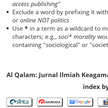
access publishing"
Exclude a word by prefixing it wit
or
online NOT politics
Use
*
in a term as a wildcard to 
characters; e.g.,
soci* morality
wou
containing "sociological" or "societ
Al Qalam: Jurnal Ilmiah Keaga
index by