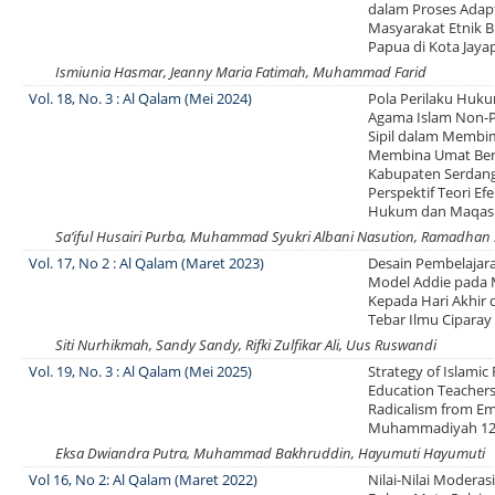
dalam Proses Adap
Masyarakat Etnik B
Papua di Kota Jaya
Ismiunia Hasmar, Jeanny Maria Fatimah, Muhammad Farid
Vol. 18, No. 3 : Al Qalam (Mei 2024)
Pola Perilaku Huk
Agama Islam Non-P
Sipil dalam Membi
Membina Umat Ber
Kabupaten Serdang
Perspektif Teori Efe
Hukum dan Maqashi
Sa’iful Husairi Purba, Muhammad Syukri Albani Nasution, Ramadhan
Vol. 17, No 2 : Al Qalam (Maret 2023)
Desain Pembelajar
Model Addie pada 
Kepada Hari Akhir 
Tebar Ilmu Ciparay
Siti Nurhikmah, Sandy Sandy, Rifki Zulfikar Ali, Uus Ruswandi
Vol. 19, No. 3 : Al Qalam (Mei 2025)
Strategy of Islamic 
Education Teachers
Radicalism from E
Muhammadiyah 12 
Eksa Dwiandra Putra, Muhammad Bakhruddin, Hayumuti Hayumuti
Vol 16, No 2: Al Qalam (Maret 2022)
Nilai-Nilai Modera