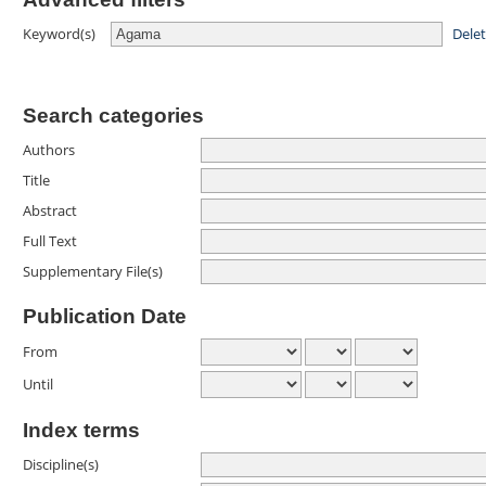
Dele
Keyword(s)
Search categories
Authors
Title
Abstract
Full Text
Supplementary File(s)
Publication Date
From
Until
Index terms
Discipline(s)