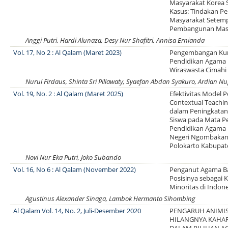
Masyarakat Korea S
Kasus: Tindakan P
Masyarakat Setem
Pembangunan Masj
Anggi Putri, Hardi Alunaza, Desy Nur Shafitri, Annisa Ernianda
Vol. 17, No 2 : Al Qalam (Maret 2023)
Pengembangan Ku
Pendidikan Agama 
Wiraswasta Cimahi
Nurul Firdaus, Shinta Sri Pillawaty, Syaefan Abdan Syakuro, Ardian 
Vol. 19, No. 2 : Al Qalam (Maret 2025)
Efektivitas Model 
Contextual Teachin
dalam Peningkatan 
Siswa pada Mata Pe
Pendidikan Agama 
Negeri Ngombakan
Polokarto Kabupat
Novi Nur Eka Putri, Joko Subando
Vol. 16, No 6 : Al Qalam (November 2022)
Penganut Agama Ba
Posisinya sebagai
Minoritas di Indon
Agustinus Alexander Sinaga, Lambok Hermanto Sihombing
Al Qalam Vol. 14, No. 2, Juli-Desember 2020
PENGARUH ANIMI
HILANGNYA KAHA