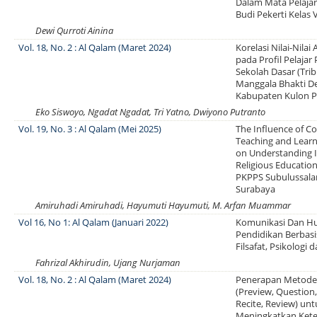
Dalam Mata Pelaja
Budi Pekerti Kelas 
Dewi Qurroti Ainina
Vol. 18, No. 2 : Al Qalam (Maret 2024)
Korelasi Nilai-Nil
pada Profil Pelajar 
Sekolah Dasar (Tri
Manggala Bhakti De
Kabupaten Kulon P
Eko Siswoyo, Ngadat Ngadat, Tri Yatno, Dwiyono Putranto
Vol. 19, No. 3 : Al Qalam (Mei 2025)
The Influence of C
Teaching and Learn
on Understanding I
Religious Educatio
PKPPS Subulussala
Surabaya
Amiruhadi Amiruhadi, Hayumuti Hayumuti, M. Arfan Muammar
Vol 16, No 1: Al Qalam (Januari 2022)
Komunikasi Dan H
Pendidikan Berbas
Filsafat, Psikologi 
Fahrizal Akhirudin, Ujang Nurjaman
Vol. 18, No. 2 : Al Qalam (Maret 2024)
Penerapan Metod
(Preview, Question,
Recite, Review) un
Meningkatkan Ket