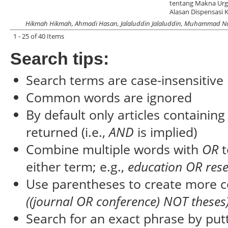
tentang Makna Urg
Alasan Dispensasi 
Hikmah Hikmah, Ahmadi Hasan, Jalaluddin Jalaluddin, Muhammad Na
1 - 25 of 40 Items
Search tips:
Search terms are case-insensitive
Common words are ignored
By default only articles containin
returned (i.e.,
AND
is implied)
Combine multiple words with
OR
t
either term; e.g.,
education OR res
Use parentheses to create more c
((journal OR conference) NOT theses
Search for an exact phrase by putti