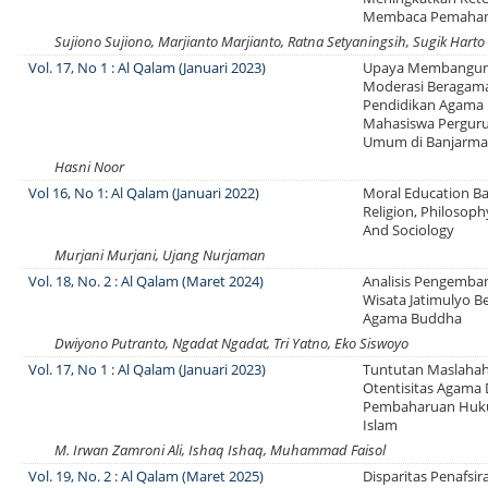
Membaca Pemaha
Sujiono Sujiono, Marjianto Marjianto, Ratna Setyaningsih, Sugik Harto
Vol. 17, No 1 : Al Qalam (Januari 2023)
Upaya Membangun
Moderasi Beragama
Pendidikan Agama 
Mahasiswa Perguru
Umum di Banjarma
Hasni Noor
Vol 16, No 1: Al Qalam (Januari 2022)
Moral Education B
Religion, Philosop
And Sociology
Murjani Murjani, Ujang Nurjaman
Vol. 18, No. 2 : Al Qalam (Maret 2024)
Analisis Pengemba
Wisata Jatimulyo Be
Agama Buddha
Dwiyono Putranto, Ngadat Ngadat, Tri Yatno, Eko Siswoyo
Vol. 17, No 1 : Al Qalam (Januari 2023)
Tuntutan Maslaha
Otentisitas Agama
Pembaharuan Huk
Islam
M. Irwan Zamroni Ali, Ishaq Ishaq, Muhammad Faisol
Vol. 19, No. 2 : Al Qalam (Maret 2025)
Disparitas Penafsi