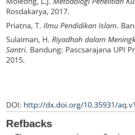
Moleong, L.J.
Metodologi Penelitian Kua
Rosdakarya, 2017.
Priatna, T.
Ilmu Pendidikan Islam
. Ba
Sulaiman, H.
Riyadhah dalam Meningka
Santri
. Bandung: Pascsarajana UPI 
2015.
DOI:
http://dx.doi.org/10.35931/aq.v
Refbacks