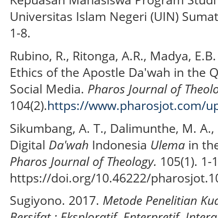
Universitas Islam Negeri (UIN) Sumat
1-8.
Rubino, R., Ritonga, A.R., Madya, E.B.
Ethics of the Apostle Da'wah in the Q
Social Media.
Pharos Journal of Theol
104(2).
https://www.pharosjot.com/up
Sikumbang, A. T., Dalimunthe, M. A., K
Digital
Da'wah
Indonesia
Ulema
in th
Pharos Journal of Theology.
105(1). 1-
https://doi.org/10.46222/pharosjot.
Sugiyono. 2017.
Metode Penelitian Kual
Bersifat
: Eksploratif, Enterpretif, Inter