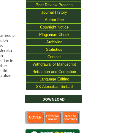
Peer Review Process
Journal History
Author Fee
Copyright Notice
Plagiarism Check
ai media
 oleh
Archiving
as
Statistics
 Mereka
ah
Contact
tian ini
Withdrawal of Manuscript
mber
liki
Retraction and Correction
lakukan
Language Editing
SK Akreditasi Sinta 3
DOWNLOAD