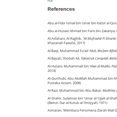
PDF
References
Abu al-Fida’ Ismail bin Umar bin Katsir al-Qu
Abu al-Husain Ahmad bin Faris bin Zakariya,
Al-Asfahani, Al-Raghib,
"Al-Mufradat Fi Gharib
Khazanah Fawa’id, 2017)
Al-Baqi, Muhammad Fu’ad ‘Abd,
Mu’jam Alfad
Al-Bayati, Shobah Ali,
Tabarruk Ceraplah Berka
Al-Hasani, Muhammad bin ‘Alwi al-Maliki,
Fiq
2014)
Al-Qurthubi, Abu Abdillah Muhammad bin A
Pustaka Azzam, 2008)
Al-Razi, Muhammad bin Abu Bakar,
Mukhtar 
Al-Shahir, Sulaiman bin ‘Umar al-‘Ujaili al-Shafi
(Beirut: Dar al-Kutub al-‘Ilmiyyah, 1971)
Asmaran, ‘Membaca Fenomena Ziarah Wali Di