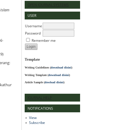
OPEN JOURNAL SYSTEMS
 Islam
USER
Username
Password
Remember me
l-
9)
Template
erang:
Writing Guidelines
(
download disini
)
Writing Template (
download disini
)
Article Sample (
dowload disini
)
akathur
JOURNAL HELP
NOTIFICATIONS
View
Subscribe