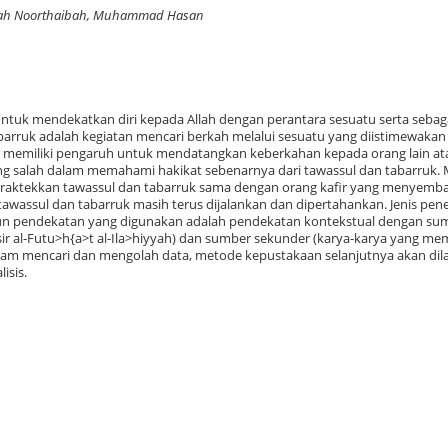
ibah Noorthaibah, Muhammad Hasan
ntuk mendekatkan diri kepada Allah dengan perantara sesuatu serta sebag
arruk adalah kegiatan mencari berkah melalui sesuatu yang diistimewakan
 memiliki pengaruh untuk mendatangkan keberkahan kepada orang lain at
ng salah dalam memahami hakikat sebenarnya dari tawassul dan tabarruk.
aktekkan tawassul dan tabarruk sama dengan orang kafir yang menyemb
awassul dan tabarruk masih terus dijalankan dan dipertahankan. Jenis peneli
apun pendekatan yang digunakan adalah pendekatan kontekstual dengan su
sir al-Futu>h{a>t al-Ila>hiyyah) dan sumber sekunder (karya-karya yang memi
alam mencari dan mengolah data, metode kepustakaan selanjutnya akan di
isis.