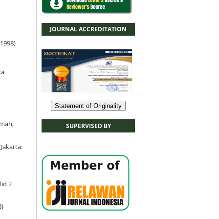
JOURNAL ACCREDITATION
, 1998)
ka
Statement of Originality
kmah,
SUPERVISED BY
5 (Jakarta:
ilid 2
8)