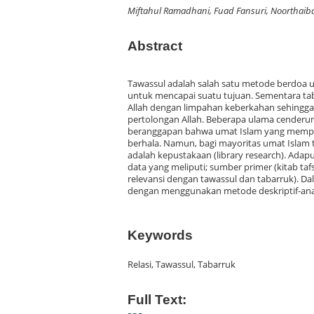
Miftahul Ramadhani, Fuad Fansuri, Noortha
Abstract
Tawassul adalah salah satu metode berdoa u
untuk mencapai suatu tujuan. Sementara tab
Allah dengan limpahan keberkahan sehingga
pertolongan Allah. Beberapa ulama cenderu
beranggapan bahwa umat Islam yang mempr
berhala. Namun, bagi mayoritas umat Islam t
adalah kepustakaan (library research). Ad
data yang meliputi; sumber primer (kitab taf
relevansi dengan tawassul dan tabarruk). D
dengan menggunakan metode deskriptif-anal
Keywords
Relasi, Tawassul, Tabarruk
Full Text: