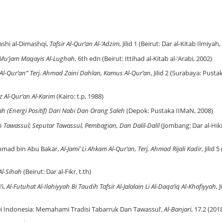
rashi al-Dimashqi,
Tafsir Al-Qur’an Al-’Adzim
, Jilid 1 (Beirut: Dar al-Kitab Ilmiyah
Mu’jam Maqayis Al-Lughah
, 6th edn (Beirut: Ittihad al-Kitab al-‘Arabi, 2002)
 Al-Qur’an” Terj. Ahmad Zaini Dahlan, Kamus Al-Qur’an
, Jilid 2 (Surabaya: Pusta
z Al-Qur’an Al-Karim
(Kairo: t.p, 1988)
h (Energi Positif) Dari Nabi Dan Orang Saleh
(Depok: Pustaka IIMaN, 2008)
h Tawassul; Seputar Tawassul, Pembagian, Dan Dalil-Dalil
(Jombang: Dar al-Hi
hmad bin Abu Bakar,
Al-Jami’ Li Ahkam Al-Qur’an, Terj. Ahmad Rijali Kadir
, Jilid 
Al-Sihah
(Beirut: Dar al-Fikr, t.th)
’i,
Al-Futuhat Al-Ilahiyyah Bi Taudih Tafsir Al-Jalalain Li Al-Daqa’iq Al-Khafiyyah
, J
 Indonesia: Memahami Tradisi Tabarruk Dan Tawassul’,
Al-Banjari
, 17.2 (201