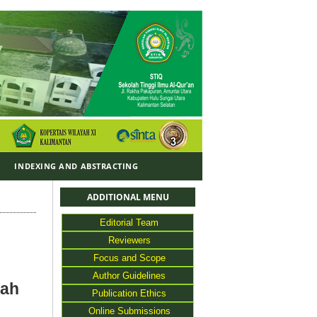
Y
INDEXING AND ABSTRACTING
ADDITIONAL MENU
Editorial Team
Reviewers
Focus and Scope
Author Guidelines
rah
Publication Ethics
Online Submissions