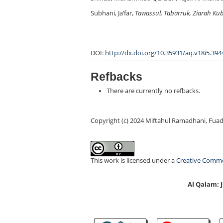
Subhani, Ja’far,
Tawassul, Tabarruk, Ziarah Ku
DOI:
http://dx.doi.org/10.35931/aq.v18i5.394
Refbacks
There are currently no refbacks.
Copyright (c) 2024 Miftahul Ramadhani, F
This work is licensed under a
Creative Common
Al Qalam: