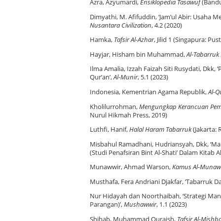
Azra, Azyumardi,
Ensiklopedia Tasawuf
(Bandu
Dimyathi, M. Afifuddin, ‘Jam’ul Abir: Usaha 
Nusantara Civilization
, 4.2 (2020)
Hamka,
Tafsir Al-Azhar
, Jilid 1 (Singapura: P
Hayjar, Hisham bin Muhammad,
Al-Tabarruk 
Ilma Amalia, Izzah Faizah Siti Rusydati, D
Qur’an’,
Al-Munir
, 5.1 (2023)
Indonesia, Kementrian Agama Republik,
Al-Q
Kholilurrohman,
Mengungkap Kerancuan Pemba
Nurul Hikmah Press, 2019)
Luthfi, Hanif,
Halal Haram Tabarruk
(Jakarta: 
Misbahul Ramadhani, Hudriansyah, Dkk, ‘Ma
(Studi Penafsiran Bint Al-Shati’ Dalam Kitab Al
Munawwir, Ahmad Warson,
Kamus Al-Munaww
Musthafa, Fera Andriani Djakfar, ‘Tabarruk D
Nur Hidayah dan Noorthaibah, ‘Strategi Ma
Parangan)’,
Mushawwir
, 1.1 (2023)
Shihab, Muhammad Quraish,
Tafsir Al-Mishb