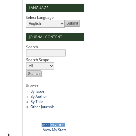
LANGUAGE
Select Language
JOURNAL CONTENT
Search
Search Scope
Browse
By Issue
By Author
By Title
Other Journals
View My Stats