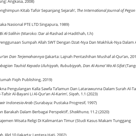
ng: Angkasa, 2008)
Menghimpun Kitab Tafsir Sepanjang Sejarah’,
The International Journal of Pegon
ustaka Nasional PTE LTD Singapura, 1989)
Bi Al-Salihin
(Maroko: Dar al-Rashad al-Hadithah, t.h)
kk, ‘Penggunaan Sumpah Allah SWT Dengan Dzat-Nya Dan Makhluk-Nya Dalam A
ur’an Dan Terjemahannya
(Jakarta: Lajnah Pentashihan Mushaf al-Qur’an, 201
gian Tauhid Kepada Uluhiyyah, Rububiyyah, Dan Al-Asma’ Wa Al-Sifat
(Tang
Rumah Fiqih Publishing, 2019)
kna Pengulangan Kalla Sawfa Ta’lamun Dan Latarawunna Dalam Surah Al-T
-Tafsir Al-Bayani Li Al-Qur’an Al-Karim’,
Siqah
, 1.1 (2023)
ir Indonesia-Arab
(Surabaya: Pustaka Progresif, 1997)
an Barakah Dalam Berbagai Perspektif’,
Shaikhuna
, 11.2 (2020)
najemen Wisata Religi Di Kalimantan Timur (Studi Kasus Makam Tunggang
ah
, Jilid 10 (Jakarta: Lentera Hati, 2002)