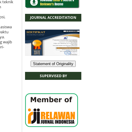
k teknik
n
psi,
JOURNAL ACCREDITATION
hasiswa
waktu
ya.
g wajib
ri-
Statement of Originality
SUPERVISED BY