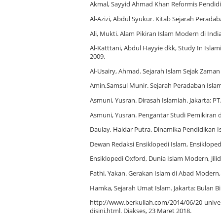
Akmal, Sayyid Ahmad Khan Reformis Pendidikan
Al-Azizi, Abdul Syukur. Kitab Sejarah Peradab
Ali, Mukti. Alam Pikiran Islam Modern di Ind
Al-Katttani, Abdul Hayyie dkk, Study In Isla
2009.
Al-Usairy, Ahmad. Sejarah Islam Sejak Zama
Amin,Samsul Munir. Sejarah Peradaban Islam. 
Asmuni, Yusran. Dirasah Islamiah. Jakarta: PT
Asmuni, Yusran. Pengantar Studi Pemikiran 
Daulay, Haidar Putra. Dinamika Pendidikan Isl
Dewan Redaksi Ensiklopedi Islam, Ensiklopedi 
Ensiklopedi Oxford, Dunia Islam Modern, Jili
Fathi, Yakan. Gerakan Islam di Abad Modern, 
Hamka, Sejarah Umat Islam. Jakarta: Bulan Bi
http://www.berkuliah.com/2014/06/20-univers
disini.html. Diakses, 23 Maret 2018.