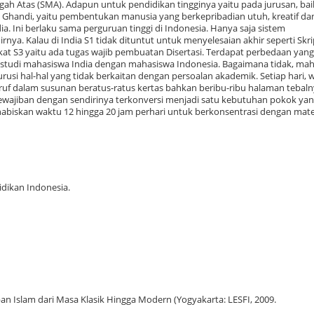
ah Atas (SMA). Adapun untuk pendidikan tingginya yaitu pada jurusan, bai
Ghandi, yaitu pembentukan manusia yang berkepribadian utuh, kreatif da
ndia. Ini berlaku sama perguruan tinggi di Indonesia. Hanya saja sistem
nya. Kalau di India S1 tidak dituntut untuk menyelesaian akhir seperti Skri
at S3 yaitu ada tugas wajib pembuatan Disertasi. Terdapat perbedaan yang
ola studi mahasiswa India dengan mahasiswa Indonesia. Bagaimana tidak, ma
rusi hal-hal yang tidak berkaitan dengan persoalan akademik. Setiap hari, 
uf dalam susunan beratus-ratus kertas bahkan beribu-ribu halaman tebaln
ajiban dengan sendirinya terkonversi menjadi satu kebutuhan pokok yan
iskan waktu 12 hingga 20 jam perhari untuk berkonsentrasi dengan mate
idikan Indonesia.
n Islam dari Masa Klasik Hingga Modern (Yogyakarta: LESFI, 2009.