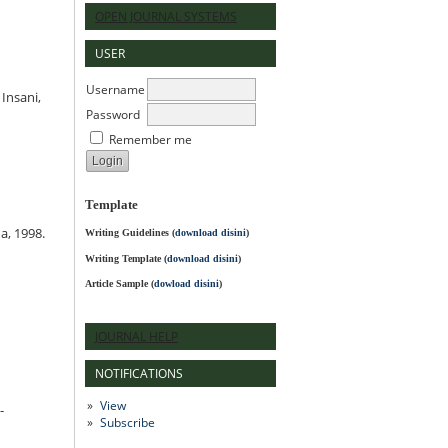
OPEN JOURNAL SYSTEMS
USER
Username
Insani,
Password
Remember me
Template
a, 1998.
Writing Guidelines
(
download disini
)
Writing Template (
download disini
)
Article Sample (
dowload disini
)
JOURNAL HELP
NOTIFICATIONS
View
-
Subscribe