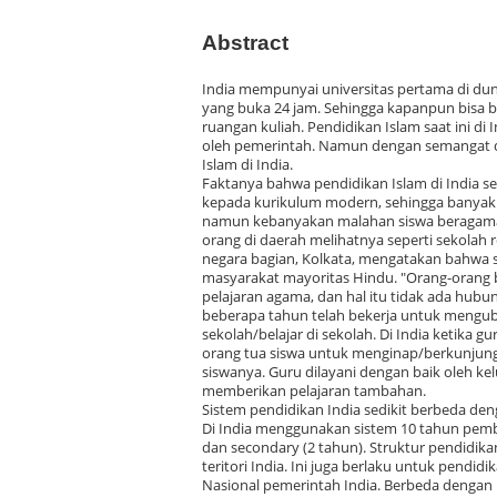
Abstract
India mempunyai universitas pertama di duni
yang buka 24 jam. Sehingga kapanpun bisa b
ruangan kuliah. Pendidikan Islam saat ini di
oleh pemerintah. Namun dengan semangat da
Islam di India.
Faktanya bahwa pendidikan Islam di India 
kepada kurikulum modern, sehingga banyak si
namun kebanyakan malahan siswa beragama H
orang di daerah melihatnya seperti sekolah 
negara bagian, Kolkata, mengatakan bahwa
masyarakat mayoritas Hindu. "Orang-orang 
pelajaran agama, dan hal itu tidak ada hu
beberapa tahun telah bekerja untuk menguba
sekolah/belajar di sekolah. Di India ketika 
orang tua siswa untuk menginap/berkunjung
siswanya. Guru dilayani dengan baik oleh ke
memberikan pelajaran tambahan.
Sistem pendidikan India sedikit berbeda den
Di India menggunakan sistem 10 tahun pembel
dan secondary (2 tahun). Struktur pendidika
teritori India. Ini juga berlaku untuk pend
Nasional pemerintah India. Berbeda dengan