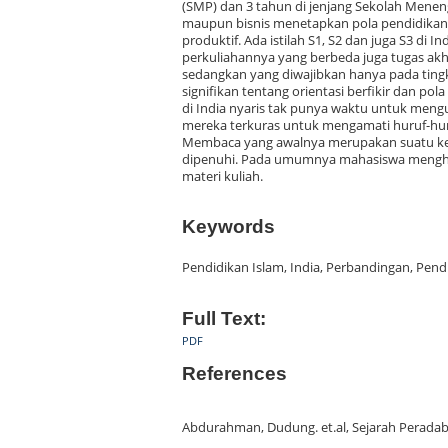
(SMP) dan 3 tahun di jenjang Sekolah Meneng
maupun bisnis menetapkan pola pendidikan 
produktif. Ada istilah S1, S2 dan juga S3 di I
perkuliahannya yang berbeda juga tugas akhir
sedangkan yang diwajibkan hanya pada tingk
signifikan tentang orientasi berfikir dan p
di India nyaris tak punya waktu untuk mengu
mereka terkuras untuk mengamati huruf-hur
Membaca yang awalnya merupakan suatu kew
dipenuhi. Pada umumnya mahasiswa menghab
materi kuliah.
Keywords
Pendidikan Islam, India, Perbandingan, Pend
Full Text:
PDF
References
Abdurahman, Dudung. et.al, Sejarah Peradaba