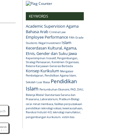
KEYWORDS
Academic Supervision
Agama
Bahasa Arab
Criminal Law
Employee Performance
Fifth Grade
Islam
Students
Illegal Investment
Kecerdasan Kultural, Agama,
Etnis, Gender dan Suku Jawa
Kepemimpinan Inovatif, Pengembangan,
Strategi Pemasaran, Komitmen Organisasi,
Retensi Karyawan Generasi Berbeda
Konsep
Kurikulum
Mengatasi
Pembelajaran, Pendidikan Agama Islam,
Pendidikan
Sekolah Luar Biasa
Islam
Pertumbuhan Ekonomi, PAD, DAU,
Belanja Modal
Standarisasi Sarana dan
Prasarana, Laboratorium, Pratikum Biologi
cerai
minat membaca, fasilitas perpustakaan
pendidikan teknologi vokasi, kewirausahaan,
Revolusi Industri 4.0, teknologi manufaktur,
pengembangan kurikulum.
victim loss