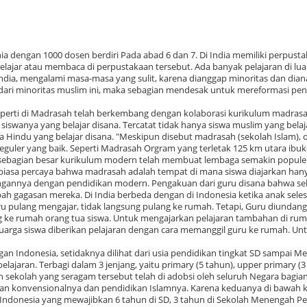
a dengan 1000 dosen berdiri Pada abad 6 dan 7. Di India memiliki perpust
elajar atau membaca di perpustakaan tersebut. Ada banyak pelajaran di lua
 India, mengalami masa-masa yang sulit, karena dianggap minoritas dan dian
ri minoritas muslim ini, maka sebagian mendesak untuk mereformasi pen
seperti di Madrasah telah berkembang dengan kolaborasi kurikulum madras
swanya yang belajar disana. Tercatat tidak hanya siswa muslim yang belaj
indu yang belajar disana. "Meskipun disebut madrasah (sekolah Islam), 
reguler yang baik. Seperti Madrasah Orgram yang terletak 125 km utara ibu
 sebagian besar kurikulum modern telah membuat lembaga semakin popule
biasa percaya bahwa madrasah adalah tempat di mana siswa diajarkan han
bungannya dengan pendidikan modern. Pengakuan dari guru disana bahwa s
h gagasan mereka. Di India berbeda dengan di Indonesia ketika anak seles
guru pulang mengajar, tidak langsung pulang ke rumah. Tetapi, Guru diundang
 ke rumah orang tua siswa. Untuk mengajarkan pelajaran tambahan di ru
luarga siswa diberikan pelajaran dengan cara memanggil guru ke rumah. Un
gan Indonesia, setidaknya dilihat dari usia pendidikan tingkat SD sampai M
ajaran. Terbagi dalam 3 jenjang, yaitu primary (5 tahun), upper primary (3
n sekolah yang seragam tersebut telah di adobsi oleh seluruh Negara bagia
idikan konvensionalnya dan pendidikan Islamnya. Karena keduanya di bawah 
 Indonesia yang mewajibkan 6 tahun di SD, 3 tahun di Sekolah Menengah P