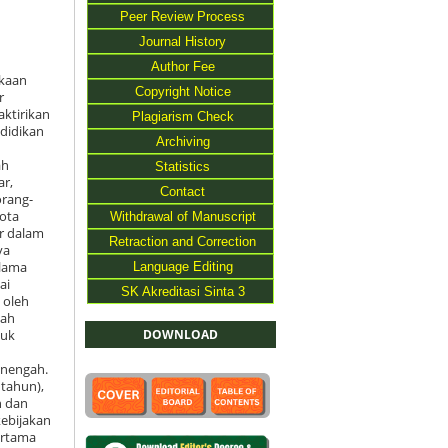
Peer Review Process
Journal History
Author Fee
akaan
Copyright Notice
r
aktirikan
Plagiarism Check
didikan
Archiving
ah
Statistics
ar,
Contact
orang-
kota
Withdrawal of Manuscript
r dalam
Retraction and Correction
ya
elama
Language Editing
ai
SK Akreditasi Sinta 3
 oleh
mah
DOWNLOAD
tuk
enengah.
 tahun),
n dan
kebijakan
ertama