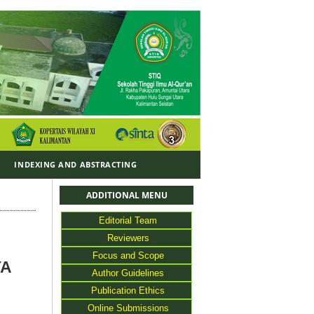
Y
INDEXING AND ABSTRACTING
ADDITIONAL MENU
Editorial Team
Reviewers
Focus and Scope
YA
Author Guidelines
Publication Ethics
Online Submissions