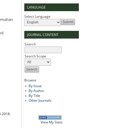
LANGUAGE
Select Language
rjemahan
nd
JOURNAL CONTENT
Search
Search Scope
Browse
By Issue
By Author
By Title
Other Journals
-2018.
View My Stats