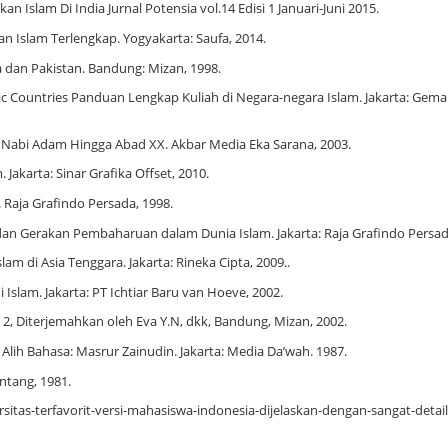
 Islam Di India Jurnal Potensia vol.14 Edisi 1 Januari-Juni 2015.
an Islam Terlengkap. Yogyakarta: Saufa, 2014.
ia dan Pakistan. Bandung: Mizan, 1998.
mic Countries Panduan Lengkap Kuliah di Negara-negara Islam. Jakarta: Gema 
n Nabi Adam Hingga Abad XX. Akbar Media Eka Sarana, 2003.
Jakarta: Sinar Grafika Offset, 2010.
. Raja Grafindo Persada, 1998.
dan Gerakan Pembaharuan dalam Dunia Islam. Jakarta: Raja Grafindo Persad
am di Asia Tenggara. Jakarta: Rineka Cipta, 2009..
Islam. Jakarta: PT Ichtiar Baru van Hoeve, 2002.
d 2, Diterjemahkan oleh Eva Y.N, dkk, Bandung, Mizan, 2002.
Alih Bahasa: Masrur Zainudin. Jakarta: Media Da’wah. 1987.
ntang, 1981.
itas-terfavorit-versi-mahasiswa-indonesia-dijelaskan-dengan-sangat-detail