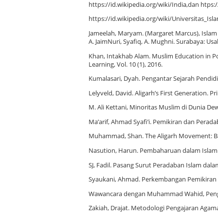
https://id.wikipedia.org/wiki/India,dan htps
https://id.wikipedia.org/wiki/Universitas_Is
Jameelah, Maryam. (Margaret Marcus), Islam
A. JaimNuri, Syafiq, A. Mughni. Surabaya: Usa
Khan, Intakhab Alam. Muslim Education in Po
Learning, Vol. 10 (1), 2016.
Kumalasari, Dyah. Pengantar Sejarah Pendidi
Lelyveld, David. Aligarh’s First Generation. P
M. Ali Kettani, Minoritas Muslim di Dunia Dew
Ma’arif, Ahmad Syafi’i. Pemikiran dan Peradab
Muhammad, Shan. The Aligarh Movement: Bas
Nasution, Harun. Pembaharuan dalam Islam S
SJ, Fadil. Pasang Surut Peradaban Islam dala
Syaukani, Ahmad. Perkembangan Pemikiran Mo
Wawancara dengan Muhammad Wahid, Pengajar
Zakiah, Drajat. Metodologi Pengajaran Agama 