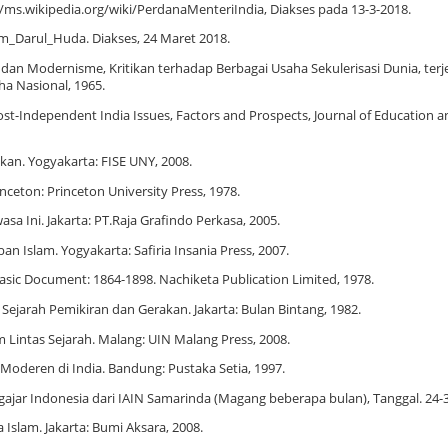
://ms.wikipedia.org/wiki/PerdanaMenteriIndia, Diakses pada 13-3-2018.
lam_Darul_Huda. Diakses, 24 Maret 2018.
 dan Modernisme, Kritikan terhadap Berbagai Usaha Sekulerisasi Dunia, te
ha Nasional, 1965.
st-Independent India Issues, Factors and Prospects, Journal of Education a
kan. Yogyakarta: FISE UNY, 2008.
rinceton: Princeton University Press, 1978.
asa Ini. Jakarta: PT.Raja Grafindo Perkasa, 2005.
an Islam. Yogyakarta: Safiria Insania Press, 2007.
ic Document: 1864-1898. Nachiketa Publication Limited, 1978.
ejarah Pemikiran dan Gerakan. Jakarta: Bulan Bintang, 1982.
m Lintas Sejarah. Malang: UIN Malang Press, 2008.
deren di India. Bandung: Pustaka Setia, 1997.
 Indonesia dari IAIN Samarinda (Magang beberapa bulan), Tanggal. 24-3
Islam. Jakarta: Bumi Aksara, 2008.