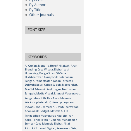
By Author
By Title
Other Journals
FONT SIZE
KEYWORDS
Al-Qur’an, Menulis, Huruf, Hijaiyah, Anak
Branding Desa Wisata, Digitalisasi,
Homestay, Google Sites, QR-Code
Budikdamber, Akuaponik, Ketahanan
Pangan, Pemanfaatan Lahan Terbatas
Dakwah Sosial, Kajian Subuh, Masyarakat,
Masjid
Edukasi Lingkungan, Pemilahan
Sampah, Media Visual, Literasi Masyarakat,
Pengabdian KKN
Hak Asasi Manusia,
Workshop Interaktif, Kewarganegaraan
Inovasi, Kopi, Kemasan, UMKM
Karawitan,
Anak-Anak, Gadget, Metode ABCD,
Pengabdian Masyarakat
Kedisiplinan
Kerja, Pendekatan Humanis, Manajemen
Sumber Daya Manusia Digital, Nilai
AKHLAK
Literasi Digital, Keamanan Data,