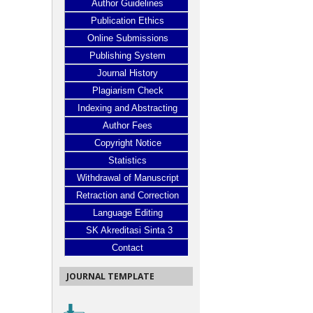
Author Guidelines
Publication Ethics
Online Submissions
Publishing System
Journal History
Plagiarism Check
Indexing and Abstracting
Author Fees
Copyright Notice
Statistics
Withdrawal of Manuscript
Retraction and Correction
Language Editing
SK Akreditasi Sinta 3
Contact
JOURNAL TEMPLATE