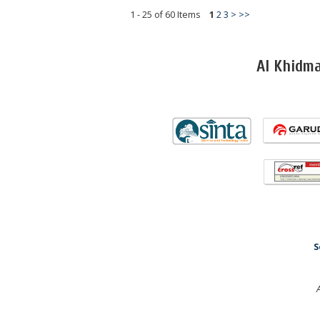
1 - 25 of 60 Items
1
2
3
>
>>
Al Khidm
S