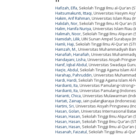
Hafizah, Elfa
, Sekolah Tinggi Ilmu al-Qur’an (
Haitsumakunti, Ittaqi
, Universitas Hasyim Asy
Hakim, Arif Rahman
, Universitas Islam Riau (
Halidah, Nor
, Sekolah Tinggi Ilmu Al-Qur'an (
Halim, Hanifa Nuriya
, Universitas Islam Riau 
Halimah, Noor
, Sekolah Tinggi Ilmu Alquran 
Hamidah, Lilik
, UIN Sunan Ampel Surabaya (I
Hamli, Haji
, Sekolah Tinggi Ilmu Al-Qur'an (ST
Hamzah, M.
, Universitas Muhammadiyah Bang
Hanafiah, Hanafiah
, Universitas Muhammadiy
Handayani, Lisha
, Universitas Aisyah Prings
Hanif, Iqbal Abdul
, Universitas Swadaya Gunun
Haq’e, Abdul
, Sekolah Tinggi Agama Islam Al
Harahap, Pahruddin
, Universitas Muhammadi
Hardi, Hardi
, Sekolah Tinggi Agama Islam Al-
Hardianti, Ita
, Universitas Pamulang<strong>
Hardianti, Ita
, Universitas Pamulang (Indones
Harianti, Chica
, Universitas Mulawarman (Ind
Hartati, Zainap
, iain palangkaraya (Indonesia)
Hartini, Sri
, Universitas Aisyah Pringsewu (In
Hasan, Golan
, Universitas Internasional Bat
Hasan, Hasan
, Sekolah Tinggi Ilmu Alqur’an 
Hasan, Hasan
, Sekolah Tinggi Ilmu Qur’an (S
Hasan, Hasan
, Sekolah Tinggi Ilmu al-Qur’an
Hasanah, Faizatul
, Sekolah Tinggi Ilmu al-Qu