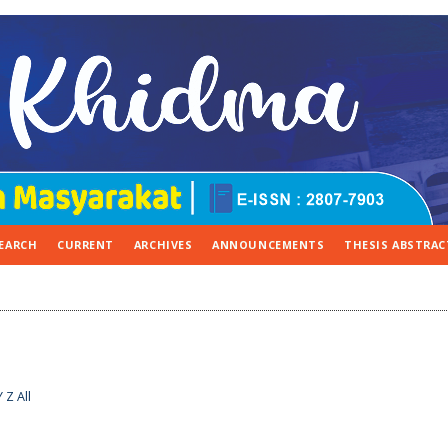
EARCH
CURRENT
ARCHIVES
ANNOUNCEMENTS
THESIS ABSTRAC
Y
Z
All