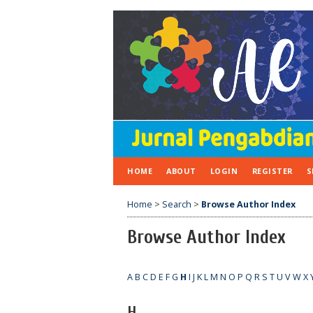
HOME
ABOUT
LOGIN
REGISTER
S
Home
>
Search
>
Browse Author Index
Browse Author Index
A
B
C
D
E
F
G
H
I
J
K
L
M
N
O
P
Q
R
S
T
U
V
W
X
H