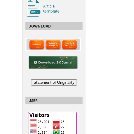
DOWNLOAD
Statement of Originality
USER