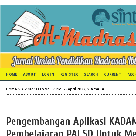
HOME
ABOUT
LOGIN
REGISTER
SEARCH
CURRENT
ARC
Home
>
Al-Madrasah Vol. 7, No. 2 (April 2023)
>
Amalia
Pengembangan Aplikasi KADA
Pembelajaran PAI SD Untuk M