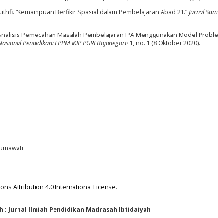
 Luthfi. “Kemampuan Berfikir Spasial dalam Pembelajaran Abad 21.”
Jurnal Sa
n. “Analisis Pemecahan Masalah Pembelajaran IPA Menggunakan Model Probl
Nasional Pendidikan: LPPM IKIP PGRI Bojonegoro
1, no. 1 (8 Oktober 2020).
usumawati
ns Attribution 4.0 International License
.
 : Jurnal Ilmiah Pendidikan Madrasah Ibtidaiyah