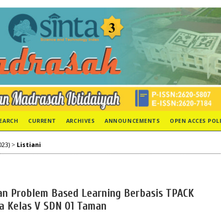
EARCH
CURRENT
ARCHIVES
ANNOUNCEMENTS
OPEN ACCES POL
023)
>
Listiani
n Problem Based Learning Berbasis TPACK
wa Kelas V SDN 01 Taman