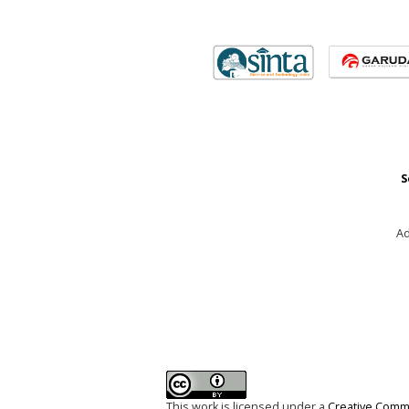
S
Ad
This work is licensed under a
Creative Commo