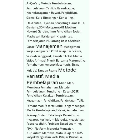
Al-Qur’an, Metode Pembelajaran,
Pembelajaran Tahfidz
Baamboozle,
Keanekaragaman Hayati, Pendidikan,
Game, Kuis
Bimbingan Konseling,
Efektivitas, Layanan Konseling
Game kuis,
Genially, SDN Mojopurno 01 Madiun
Howard Garden, Ilmu Pendidikan Sosial,
Madrasah Ibtidaiyah
Kreativitas,
Pembelajaran P5, Barang Bekas, Sekolah
Manajemen
Dasar
Manajemen
Projek Penguatan Profil Pelajar Pancasila,
Sekolah Penggerak, Kearifan Lokal
Media
Video Animasi Piknik Bersama Matematika,
Pemahaman Konsep Matematis, Siswa
Metode
Kelas V, Bangun Ruang
Variatif, Media
Pembelajaran
Mind Map,
Membaca Pemahaman, Metode
Pembelajaran, Pendidikan Dasar, SQ3R
Pendidikan Karakter, Pembiasaan,
Keagamaan
Pendidikan, Pendekatan TaRL,
Pemahaman Peserta Didik
Pengembangan,
Media Pembelajaran, E-book, Pemahaman
Konsep, Sistem Tata Surya
Peran Guru,
Inovator, Kurikulum Merdeka, Kreativitas
Pesesrta didik, Problem Based Learning,
PPKn
Platform Merdeka Mengajar,
Kurikulum Merdeka, Mata Pelajaran IPAS
Proyek Penguatan Profil Pelajar Pancasila,