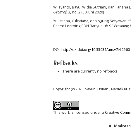
Wijayanto, Bayu, Widia Sutriani, dan Farisha
Geografi
3, no. 2 (30 Juni 2020).
Yulistiana, Yulistiana, dan Agung Setyawa
Based Learning SDN Banyuajuh 9.”
Prosiding 
DOI:
http://dx.doi.org/10.35931/am.v7i4.2560
Refbacks
There are currently no refbacks.
Copyright (c) 2023 Ivayuni Listiani, Naniek K
This work is licensed under a
Creative Commo
Al-Madrasah