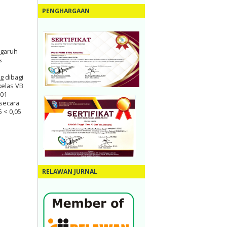
PENGHARGAAN
ngaruh
s
g dibagi
kelas VB
 01
secara
5 < 0,05
RELAWAN JURNAL