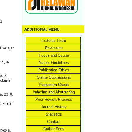
ng
ADDITIONAL MENU
Editorial Team
Reviewers
 Belajar
Focus and Scope
LAH)
4,
Author Guidelines
Publication Ethics
odel
Online Submissions
Islamic
Plagiarism Check
Indexing and Abstracting
ti
, 2019.
Peer Review Process
i-Hari.”
Journal History
Statistics
Contact
Author Fees
(2021).