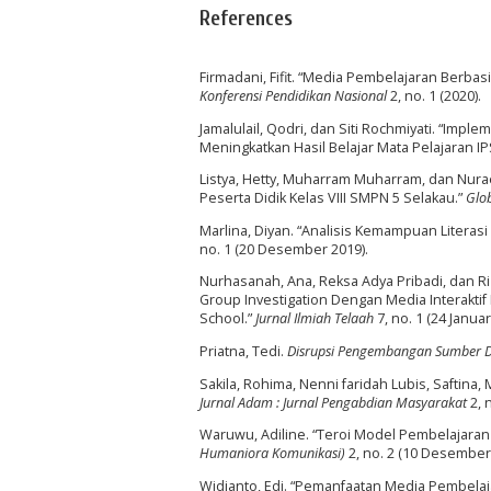
References
Firmadani, Fifit. “Media Pembelajaran Berbas
Konferensi Pendidikan Nasional
2, no. 1 (2020).
Jamalulail, Qodri, dan Siti Rochmiyati. “Im
Meningkatkan Hasil Belajar Mata Pelajaran IPS
Listya, Hetty, Muharram Muharram, dan Nura
Peserta Didik Kelas VIII SMPN 5 Selakau.”
Glob
Marlina, Diyan. “Analisis Kemampuan Litera
no. 1 (20 Desember 2019).
Nurhasanah, Ana, Reksa Adya Pribadi, dan 
Group Investigation Dengan Media Interaktif
School.”
Jurnal Ilmiah Telaah
7, no. 1 (24 Januar
Priatna, Tedi.
Disrupsi Pengembangan Sumber Day
Sakila, Rohima, Nenni faridah Lubis, Saftina
Jurnal Adam : Jurnal Pengabdian Masyarakat
2, n
Waruwu, Adiline. “Teroi Model Pembelajaran
Humaniora Komunikasi)
2, no. 2 (10 Desember
Widianto, Edi. “Pemanfaatan Media Pembelaj