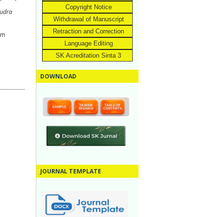
Copyright Notice
mudra
Withdrawal of Manuscript
Retraction and Correction
em
Language Editing
SK Acreditation Sinta 3
DOWNLOAD
JOURNAL TEMPLATE