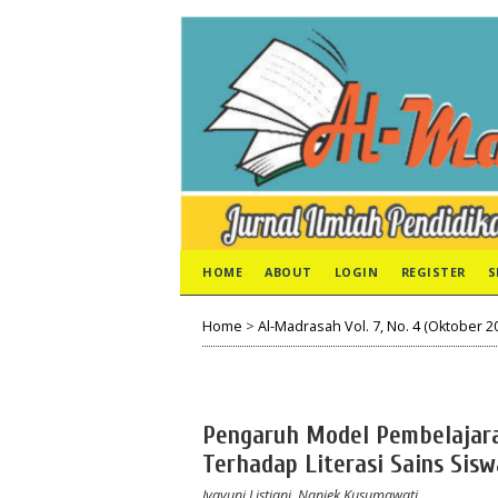
HOME
ABOUT
LOGIN
REGISTER
S
Home
>
Al-Madrasah Vol. 7, No. 4 (Oktober 2
Pengaruh Model Pembelajara
Terhadap Literasi Sains Sis
Ivayuni Listiani, Naniek Kusumawati