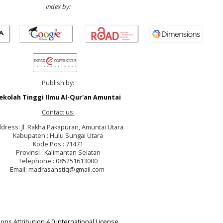
index by:
Publish by:
ekolah Tinggi Ilmu Al-Qur'an Amuntai
Contact us:
dress: Jl. Rakha Pakapuran, Amuntai Utara
Kabupaten : Hulu Sungai Utara
Kode Pos : 71471
Provinsi : Kalimantan Selatan
Telephone : 085251613000
Email: madrasahstiq@gmail.com
ns Attribution 4.0 International License
.