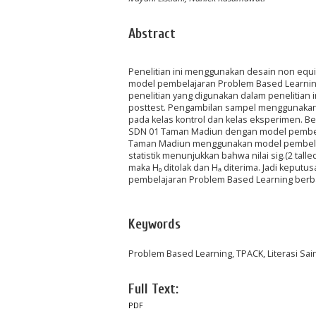
Abstract
Penelitian ini menggunakan desain non equi
model pembelajaran Problem Based Learning 
penelitian yang digunakan dalam penelitian 
posttest. Pengambilan sampel menggunakan 
pada kelas kontrol dan kelas eksperimen. Ber
SDN 01 Taman Madiun dengan model pembela
Taman Madiun menggunakan model pembelaj
statistik menunjukkan bahwa nilai sig.(2 tall
maka H₀ ditolak dan Hₐ diterima. Jadi keputu
pembelajaran Problem Based Learning berbas
Keywords
Problem Based Learning, TPACK, Literasi Sai
Full Text:
PDF