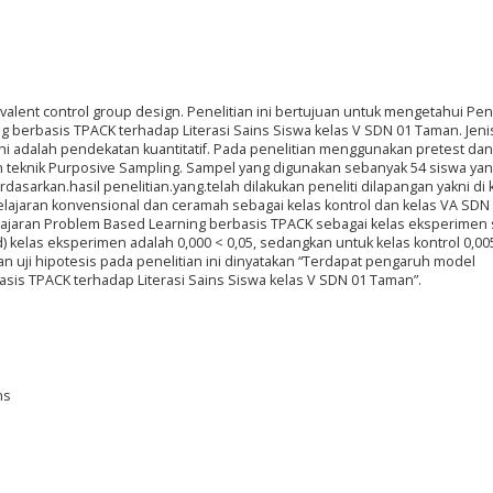
valent control group design. Penelitian ini bertujuan untuk mengetahui Pe
berbasis TPACK terhadap Literasi Sains Siswa kelas V SDN 01 Taman. Jeni
ini adalah pendekatan kuantitatif. Pada penelitian menggunakan pretest dan
teknik Purposive Sampling. Sampel yang digunakan sebanyak 54 siswa yan
dasarkan.hasil penelitian.yang.telah dilakukan peneliti dilapangan yakni di 
jaran konvensional dan ceramah sebagai kelas kontrol dan kelas VA SDN
aran Problem Based Learning berbasis TPACK sebagai kelas eksperimen 
ed) kelas eksperimen adalah 0,000 < 0,05, sedangkan untuk kelas kontrol 0,00
san uji hipotesis pada penelitian ini dinyatakan “Terdapat pengaruh model
is TPACK terhadap Literasi Sains Siswa kelas V SDN 01 Taman”.
ns