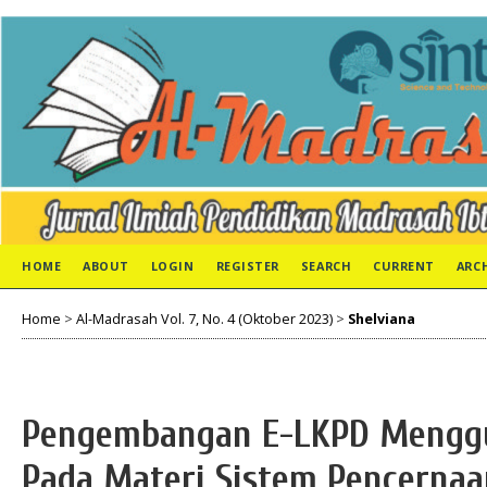
HOME
ABOUT
LOGIN
REGISTER
SEARCH
CURRENT
ARC
Home
>
Al-Madrasah Vol. 7, No. 4 (Oktober 2023)
>
Shelviana
Pengembangan E-LKPD Menggu
Pada Materi Sistem Pencernaa