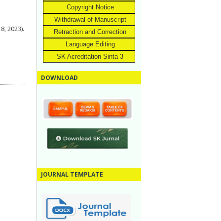
Copyright Notice
Withdrawal of Manuscript
8, 2023).
Retraction and Correction
Language Editing
SK Acreditation Sinta 3
DOWNLOAD
JOURNAL TEMPLATE