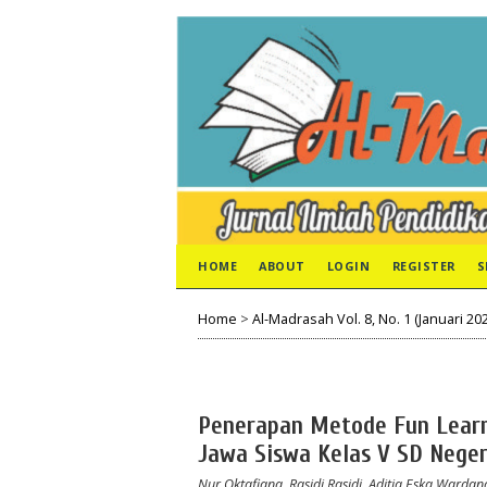
HOME
ABOUT
LOGIN
REGISTER
S
Home
>
Al-Madrasah Vol. 8, No. 1 (Januari 20
Penerapan Metode Fun Learn
Jawa Siswa Kelas V SD Nege
Nur Oktafiana, Rasidi Rasidi, Aditia Eska Wardan