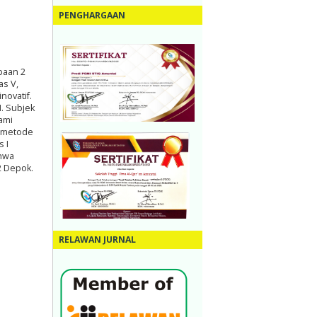
PENGHARGAAN
baan 2
as V,
novatif.
I. Subjek
ami
n metode
 I
ahwa
2 Depok.
RELAWAN JURNAL