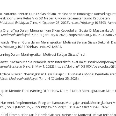
no Putranto. “Peran Guru Kelas dalam Pelaksanaan Bimbingan Konseling unt
Deskriptif Siswa Kelas V di SD Negeri Giyono Kecamatan Jumo Kabupaten
 Madrasah Ibtidaiyah
7, no. 4 (October 25, 2023). https://doi.org/10.35931/am.v
ya Orang Tua Dalam Menanamkan Sikap Kepedulian Sosial Di Masyarakat An
n Madrasah Ibtidaiyah
7, no. 1 (January 6, 2023). https://doi.org/10.35931/am.v7
Ruwaida. “Peran Guru dalam Meningkatkan Motivasi Belajar Siswa Sekolah Das
tps://doi.org/10.31004/basicedu.v7i1.4604.
arning Dalam Meningkatkan Motivasi Belajar Siswa,” n.d.
hmawati. “Desain Media Pembelajaran Interaktif ‘Tekat Baja’ untuk Memperkay
”
Jurnal Basicedu
6, no. 3 (May 1, 2022). https://doi.org/10.31004/basicedu.v6i3
ka Ardana Riswari. “Peningkatan Hasil Belajar IPAS Melalui Model Pembelajara
idikan Madrasah Ibtidaiyah
7, no. 4 (October 25, 2023).
rapan Metode Fun Learning Di Era New Normal Untuk Meningkatakan Minat 
2).
 Ani Nur Aeni. “Implementasi Program Kampus Mengajar untuk Meningkatkan Mo
du
6, no. 3 (March 25, 2022). https://doi.org/10.31004/basicedu.v6i3.2667.
d Udi Utomo. “Pengaruh Pembelajaran Daring dan Motivasi Belajar terhadap