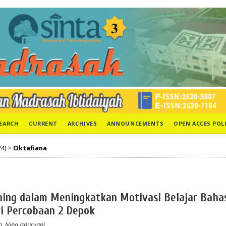
EARCH
CURRENT
ARCHIVES
ANNOUNCEMENTS
OPEN ACCES POL
24)
>
Oktafiana
ing dalam Meningkatkan Motivasi Belajar Baha
ri Percobaan 2 Depok
a, Nina Isnuryani