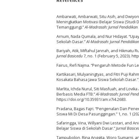
Ambarwati, Ambarwati, Situ Asih, and Dwiyo
Meningkatkan Motivasi Belajar Siswa (Studi 
Temanggung).”
Al-Madrasah: Jurnal Pendidikan
Arnum, Nada Qumala, and Nur Hidayat. “Upa
Sekolah Dasar.”
Al-Madrasah: Jurnal Pendidika
Bariyah, Atik, Miftahul Jannah, and Hikmatu 
Jurnal Basicedu
7, no. 1 (February 5, 2023). ht
Fairus, Refi Najma. “Pengaruh Metode Fun Le
Kartikasari, Mulyaningtyas, and Fitri Puji Ra
Kosakata Bahasa Jawa Siswa Sekolah Dasar.
Marlita, Ichda Nurul, Siti Masfuah, and Lovi
Berbasis Media FTB.”
Al-Madrasah: Jurnal Pend
https://doi.org/10.35931/am.v7i4.2683.
Pradana, Bagas Fajri. “Pengenalan Dan Pene
Siswa Mi Di Desa Pasunggingan.” 1, no. 1 (202
Safaringga, Vina, Willyani Dwi Lestari, and
Belajar Siswa di Sekolah Dasar.”
Jurnal Basice
Tampubolon, Rina Anggita, Woro Sumarni, an