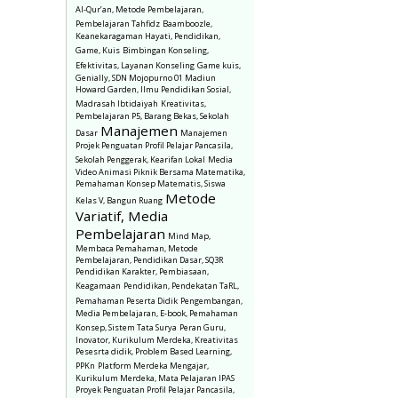
Al-Qur’an, Metode Pembelajaran,
Pembelajaran Tahfidz
Baamboozle,
Keanekaragaman Hayati, Pendidikan,
Game, Kuis
Bimbingan Konseling,
Efektivitas, Layanan Konseling
Game kuis,
Genially, SDN Mojopurno 01 Madiun
Howard Garden, Ilmu Pendidikan Sosial,
Madrasah Ibtidaiyah
Kreativitas,
Pembelajaran P5, Barang Bekas, Sekolah
Manajemen
Dasar
Manajemen
Projek Penguatan Profil Pelajar Pancasila,
Sekolah Penggerak, Kearifan Lokal
Media
Video Animasi Piknik Bersama Matematika,
Pemahaman Konsep Matematis, Siswa
Metode
Kelas V, Bangun Ruang
Variatif, Media
Pembelajaran
Mind Map,
Membaca Pemahaman, Metode
Pembelajaran, Pendidikan Dasar, SQ3R
Pendidikan Karakter, Pembiasaan,
Keagamaan
Pendidikan, Pendekatan TaRL,
Pemahaman Peserta Didik
Pengembangan,
Media Pembelajaran, E-book, Pemahaman
Konsep, Sistem Tata Surya
Peran Guru,
Inovator, Kurikulum Merdeka, Kreativitas
Pesesrta didik, Problem Based Learning,
PPKn
Platform Merdeka Mengajar,
Kurikulum Merdeka, Mata Pelajaran IPAS
Proyek Penguatan Profil Pelajar Pancasila,