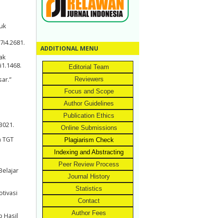
uk
7i4.2681.
ADDITIONAL MENU
ak
i1.1468.
Editorial Team
Reviewers
ar.”
Focus and Scope
Author Guidelines
Publication Ethics
a
.3021.
Online Submissions
n TGT
Plagiarism Check
Indexing and Abstracting
Peer Review Process
Belajar
Journal History
Statistics
tivasi
Contact
Author Fees
 Hasil