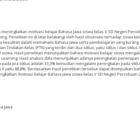
uk meningkatkan motivasi belajar Bahasa Jawa siswa kelas V SD Negeri Perco
 Penelitian ini di latar belakangi oleh hasil observasi terhadap siswa kel
na kesulitan dalam memahami Bahasa Jawa serta pembelajaran yang kurang i
 Tindakan Kelas (PTK) yang terdiri dari dua siklus, yaitu siklus I dan siklus I
27 siswa. Hasil penelitian menunjukkan bahwa motivasi belajar siswa mengal
Learning. Hasil analisis data menunjukkan adanya peningkatan penerapa
swa pada pra siklus adalah 33,3% kemudian mengalami peningkatan pada siklus
 II yaitu 88,8%. Berdasarkan hasil penelitian tersebut dapat disimpulkan b
gkatkan motivasi belajar Bahasa Jawa siswa kelas V SD Negeri Percobaan 
sa Jawa