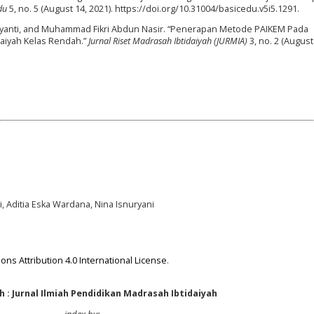
du
5, no. 5 (August 14, 2021). https://doi.org/10.31004/basicedu.v5i5.1291.
 Damayanti, and Muhammad Fikri Abdun Nasir. “Penerapan Metode PAIKEM Pada
aiyah Kelas Rendah.”
Jurnal Riset Madrasah Ibtidaiyah (JURMIA)
3, no. 2 (August 
di, Aditia Eska Wardana, Nina Isnuryani
ns Attribution 4.0 International License
.
 : Jurnal Ilmiah Pendidikan Madrasah Ibtidaiyah