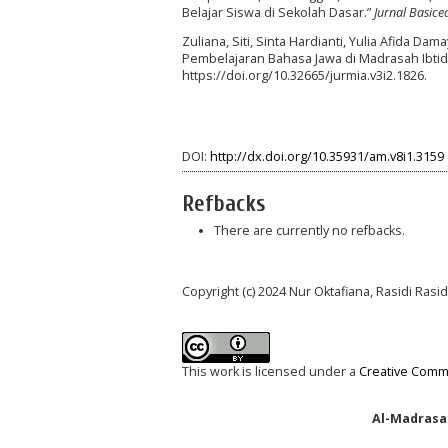
Belajar Siswa di Sekolah Dasar.”
Jurnal Basice
Zuliana, Siti, Sinta Hardianti, Yulia Afida
Pembelajaran Bahasa Jawa di Madrasah Ibtid
https://doi.org/10.32665/jurmia.v3i2.1826.
DOI:
http://dx.doi.org/10.35931/am.v8i1.3159
Refbacks
There are currently no refbacks.
Copyright (c) 2024 Nur Oktafiana, Rasidi Rasi
This work is licensed under a
Creative Commo
Al-Madrasah