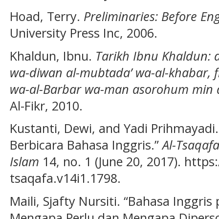
Hoad, Terry.
Preliminaries: Before Eng
University Press Inc, 2006.
Khaldun, Ibnu.
Tarikh Ibnu Khaldun: 
wa-diwan al-mubtada’ wa-al-khabar, f
wa-al-Barbar wa-man asorohum min dh
Al-Fikr, 2010.
Kustanti, Dewi, and Yadi Prihmayadi
Berbicara Bahasa Inggris.”
Al-Tsaqafa
Islam
14, no. 1 (June 20, 2017). https
tsaqafa.v14i1.1798.
Maili, Sjafty Nursiti. “Bahasa Inggri
Mengapa Perlu dan Mengapa Dipers