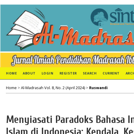
HOME
ABOUT
LOGIN
REGISTER
SEARCH
CURRENT
ARC
Home
>
Al-Madrasah Vol. 8, No. 2 (April 2024)
>
Ruswandi
Menyiasati Paradoks Bahasa In
Islam di Indonesia: Kendala, K