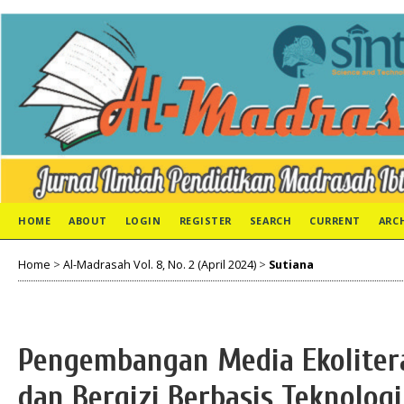
HOME
ABOUT
LOGIN
REGISTER
SEARCH
CURRENT
ARC
Home
>
Al-Madrasah Vol. 8, No. 2 (April 2024)
>
Sutiana
Pengembangan Media Ekoliter
dan Bergizi Berbasis Teknolog