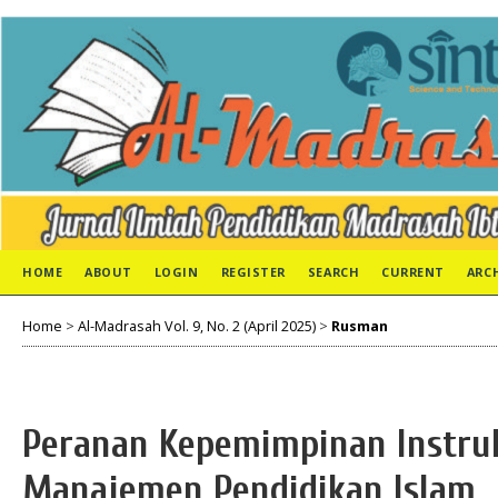
HOME
ABOUT
LOGIN
REGISTER
SEARCH
CURRENT
ARC
Home
>
Al-Madrasah Vol. 9, No. 2 (April 2025)
>
Rusman
Peranan Kepemimpinan Instru
Manajemen Pendidikan Islam