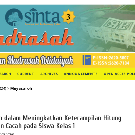
EARCH
CURRENT
ARCHIVES
ANNOUNCEMENTS
OPEN ACCES POL
024)
>
Muyasaroh
n dalam Meningkatkan Keterampilan Hitung
n Cacah pada Siswa Kelas 1
unaengsih