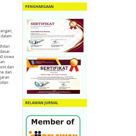
PENGHARGAAN
rangan,
n dalam
thilan
dasar.
60 siswa
kan
test dan
sme dan
jaran
pilan
RELAWAN JURNAL