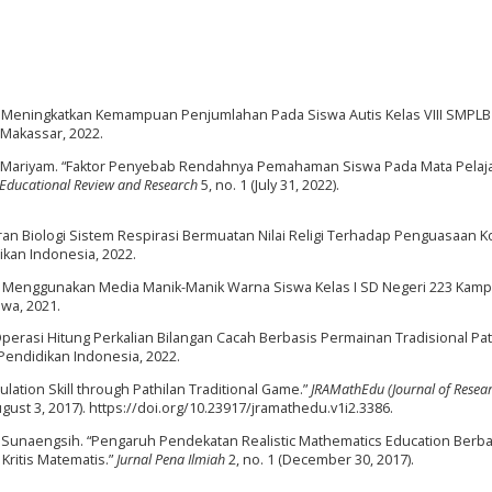
m Meningkatkan Kemampuan Penjumlahan Pada Siswa Autis Kelas VIII SMPLB 
 Makassar, 2022.
m Mariyam. “Faktor Penyebab Rendahnya Pemahaman Siswa Pada Mata Pelaj
 Educational Review and Research
5, no. 1 (July 31, 2022).
an Biologi Sistem Respirasi Bermuatan Nilai Religi Terhadap Penguasaan 
ikan Indonesia, 2022.
n Menggunakan Media Manik-Manik Warna Siswa Kelas I SD Negeri 223 Kam
owa, 2021.
erasi Hitung Perkalian Bilangan Cacah Berbasis Permainan Tradisional Pat
 Pendidikan Indonesia, 2022.
ulation Skill through Pathilan Traditional Game.”
JRAMathEdu (Journal of Resea
ugust 3, 2017). https://doi.org/10.23917/jramathedu.v1i2.3386.
ucun Sunaengsih. “Pengaruh Pendekatan Realistic Mathematics Education Berba
ritis Matematis.”
Jurnal Pena Ilmiah
2, no. 1 (December 30, 2017).