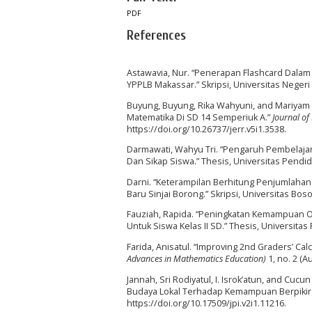
PDF
References
Astawavia, Nur. “Penerapan Flashcard Dala
YPPLB Makassar.” Skripsi, Universitas Negeri
Buyung, Buyung, Rika Wahyuni, and Mariya
Matematika Di SD 14 Semperiuk A.”
Journal of
https://doi.org/10.26737/jerr.v5i1.3538.
Darmawati, Wahyu Tri. “Pengaruh Pembelajar
Dan Sikap Siswa.” Thesis, Universitas Pendid
Darni. “Keterampilan Berhitung Penjumlaha
Baru Sinjai Borong.” Skripsi, Universitas Bos
Fauziah, Rapida. “Peningkatan Kemampuan Op
Untuk Siswa Kelas II SD.” Thesis, Universitas
Farida, Anisatul. “Improving 2nd Graders’ Calc
Advances in Mathematics Education)
1, no. 2 (A
Jannah, Sri Rodiyatul, I. Isrok’atun, and C
Budaya Lokal Terhadap Kemampuan Berpikir K
https://doi.org/10.17509/jpi.v2i1.11216.