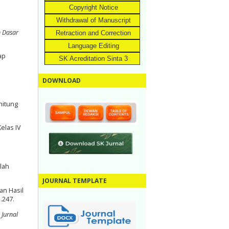
Copyright Notice
Withdrawal of Manuscript
n Dasar
Retraction and Correction
Language Editing
ap
SK Acreditation Sinta 3
DOWNLOAD
hitung
elas IV
lah
JOURNAL TEMPLATE
an Hasil
.247.
”
Jurnal