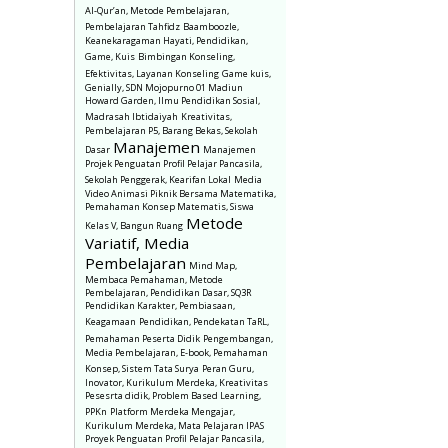
Al-Qur’an, Metode Pembelajaran,
Pembelajaran Tahfidz
Baamboozle,
Keanekaragaman Hayati, Pendidikan,
Game, Kuis
Bimbingan Konseling,
Efektivitas, Layanan Konseling
Game kuis,
Genially, SDN Mojopurno 01 Madiun
Howard Garden, Ilmu Pendidikan Sosial,
Madrasah Ibtidaiyah
Kreativitas,
Pembelajaran P5, Barang Bekas, Sekolah
Manajemen
Dasar
Manajemen
Projek Penguatan Profil Pelajar Pancasila,
Sekolah Penggerak, Kearifan Lokal
Media
Video Animasi Piknik Bersama Matematika,
Pemahaman Konsep Matematis, Siswa
Metode
Kelas V, Bangun Ruang
Variatif, Media
Pembelajaran
Mind Map,
Membaca Pemahaman, Metode
Pembelajaran, Pendidikan Dasar, SQ3R
Pendidikan Karakter, Pembiasaan,
Keagamaan
Pendidikan, Pendekatan TaRL,
Pemahaman Peserta Didik
Pengembangan,
Media Pembelajaran, E-book, Pemahaman
Konsep, Sistem Tata Surya
Peran Guru,
Inovator, Kurikulum Merdeka, Kreativitas
Pesesrta didik, Problem Based Learning,
PPKn
Platform Merdeka Mengajar,
Kurikulum Merdeka, Mata Pelajaran IPAS
Proyek Penguatan Profil Pelajar Pancasila,