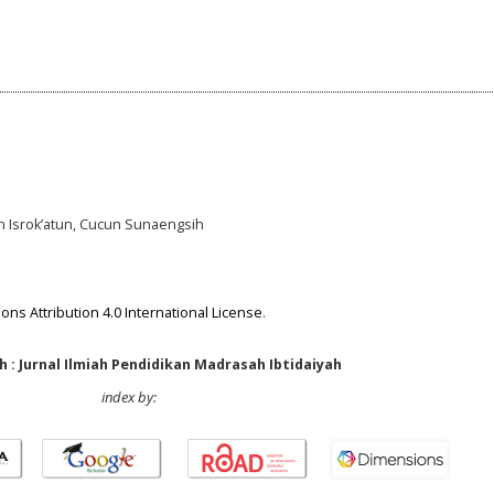
un Isrok’atun, Cucun Sunaengsih
ns Attribution 4.0 International License
.
 : Jurnal Ilmiah Pendidikan Madrasah Ibtidaiyah
index by: