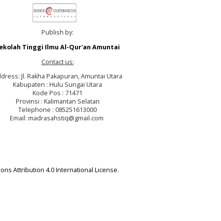
Publish by:
ekolah Tinggi Ilmu Al-Qur'an Amuntai
Contact us:
dress: Jl. Rakha Pakapuran, Amuntai Utara
Kabupaten : Hulu Sungai Utara
Kode Pos : 71471
Provinsi : Kalimantan Selatan
Telephone : 085251613000
Email: madrasahstiq@gmail.com
ns Attribution 4.0 International License
.