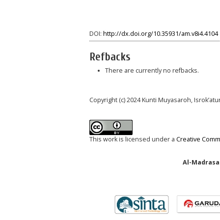
DOI:
http://dx.doi.org/10.35931/am.v8i4.4104
Refbacks
There are currently no refbacks.
Copyright (c) 2024 Kunti Muyasaroh, Isrok’at
This work is licensed under a
Creative Commo
Al-Madrasah