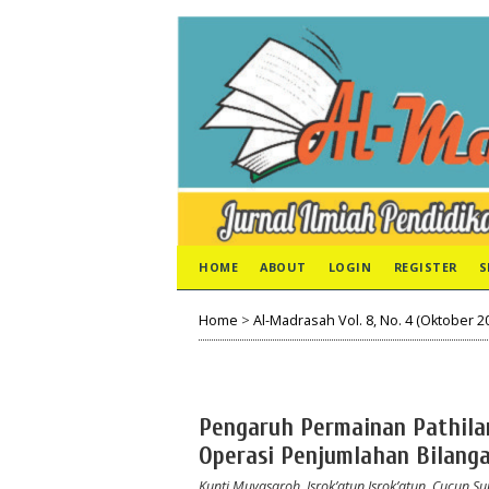
HOME
ABOUT
LOGIN
REGISTER
S
Home
>
Al-Madrasah Vol. 8, No. 4 (Oktober 2
Pengaruh Permainan Pathila
Operasi Penjumlahan Bilanga
Kunti Muyasaroh, Isrok’atun Isrok’atun, Cucun S