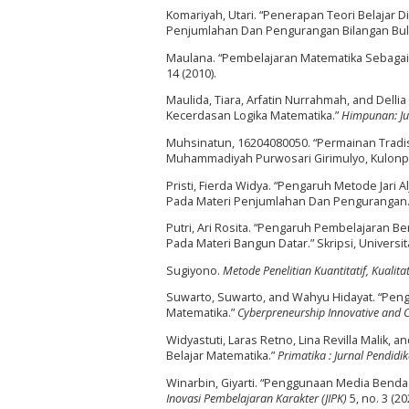
Komariyah, Utari. “Penerapan Teori Belajar
Penjumlahan Dan Pengurangan Bilangan Bulat.
Maulana. “Pembelajaran Matematika Sebagai
14 (2010).
Maulida, Tiara, Arfatin Nurrahmah, and Dell
Kecerdasan Logika Matematika.”
Himpunan: Ju
Muhsinatun, 16204080050. “Permainan Tradis
Muhammadiyah Purwosari Girimulyo, Kulonpro
Pristi, Fierda Widya. “Pengaruh Metode Ja
Pada Materi Penjumlahan Dan Pengurangan.” 
Putri, Ari Rosita. “Pengaruh Pembelajaran
Pada Materi Bangun Datar.” Skripsi, Universi
Sugiyono.
Metode Penelitian Kuantitatif, Kualita
Suwarto, Suwarto, and Wahyu Hidayat. “P
Matematika.”
Cyberpreneurship Innovative and C
Widyastuti, Laras Retno, Lina Revilla Malik, 
Belajar Matematika.”
Primatika : Jurnal Pendid
Winarbin, Giyarti. “Penggunaan Media Ben
Inovasi Pembelajaran Karakter (JIPK)
5, no. 3 (20