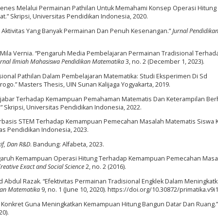
 Dienes Melalui Permainan Pathilan Untuk Memahami Konsep Operasi Hitung
” Skripsi, Universitas Pendidikan Indonesia, 2020.
 Aktivitas Yang Banyak Permainan Dan Penuh Kesenangan.”
Jurnal Pendidika
ia Mila Vernia. “Pengaruh Media Pembelajaran Permainan Tradisional Terhad
rnal Ilmiah Mahasiswa Pendidikan Matematika
3, no. 2 (December 1, 2023).
ional Pathilan Dalam Pembelajaran Matematika: Studi Eksperimen Di Sd
go.” Masters Thesis, UIN Sunan Kalijaga Yogyakarta, 2019.
ri Aljabar Terhadap Kemampuan Pemahaman Matematis Dan Keterampilan Ber
Skripsi, Universitas Pendidikan Indonesia, 2022.
 Berbasis STEM Terhadap Kemampuan Pemecahan Masalah Matematis Siswa K
tas Pendidikan Indonesia, 2023.
tif, Dan R&D
. Bandung: Alfabeta, 2023.
engaruh Kemampuan Operasi Hitung Terhadap Kemampuan Pemecahan Masa
reative Exact and Social Science
2, no. 2 (2016).
and Abdul Razak. “Efektivitas Permainan Tradisional Engklek Dalam Meningkatk
ikan Matematika
9, no. 1 (June 10, 2020). https://doi.org/10.30872/primatika.v9i1
da Konkret Guna Meningkatkan Kemampuan Hitung Bangun Datar Dan Ruang.
20).