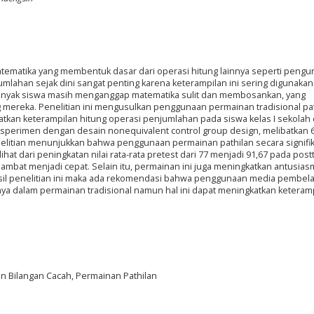
tematika yang membentuk dasar dari operasi hitung lainnya seperti pengu
mlahan sejak dini sangat penting karena keterampilan ini sering digunaka
banyak siswa masih menganggap matematika sulit dan membosankan, yang
 mereka. Penelitian ini mengusulkan penggunaan permainan tradisional pa
kan keterampilan hitung operasi penjumlahan pada siswa kelas I sekolah 
sperimen dengan desain nonequivalent control group design, melibatkan 
nelitian menunjukkan bahwa penggunaan permainan pathilan secara signifi
hat dari peningkatan nilai rata-rata pretest dari 77 menjadi 91,67 pada post
 lambat menjadi cepat. Selain itu, permainan ini juga meningkatkan antusia
asil penelitian ini maka ada rekomendasi bahwa penggunaan media pembela
a dalam permainan tradisional namun hal ini dapat meningkatkan keteram
an Bilangan Cacah, Permainan Pathilan