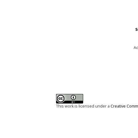
S
Ad
This work is licensed under a
Creative Commo