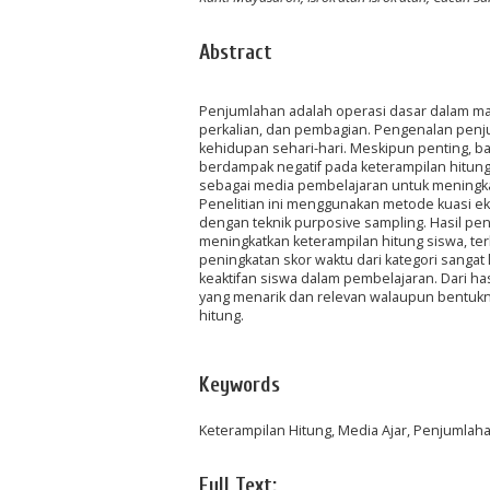
Abstract
Penjumlahan adalah operasi dasar dalam ma
perkalian, dan pembagian. Pengenalan penju
kehidupan sehari-hari. Meskipun penting, 
berdampak negatif pada keterampilan hitung
sebagai media pembelajaran untuk meningkat
Penelitian ini menggunakan metode kuasi ek
dengan teknik purposive sampling. Hasil pe
meningkatkan keterampilan hitung siswa, terli
peningkatan skor waktu dari kategori sangat
keaktifan siswa dalam pembelajaran. Dari h
yang menarik dan relevan walaupun bentukny
hitung.
Keywords
Keterampilan Hitung, Media Ajar, Penjumlah
Full Text: