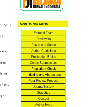
ADDITIONAL MENU
Di SLB-C
Editorial Team
aran
Reviewers
Focus and Scope
Author Guidelines
Konsep
Publication Ethics
pung
Online Submissions
Plagiarism Check
hilan
Indexing and Abstracting
Peer Review Process
rch and
Journal History
Statistics
sis
Contact
Author Fees