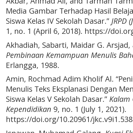
Akbar, Ahmad Ali, and Tarman Tar
Media Gambar Terhadap Hasil Belaja
Siswa Kelas IV Sekolah Dasar.”
JRPD (
1, no. 1 (April 6, 2018). https://doi.
Akhadiah, Sabarti, Maidar G. Arsjad,
Pembinaan Kemampuan Menulis Baha
Erlangga, 1988.
Amin, Rochmad Adim Kholif Al. “Pen
Menulis Teks Eksplanasi Dengan Me
Siswa Kelas V Sekolah Dasar.”
Kalam 
Kependidikan
9, no. 1 (July 1, 2021).
https://doi.org/10.20961/jkc.v9i1.538
Isnawan, Muhamad Galang.
Kuasi E