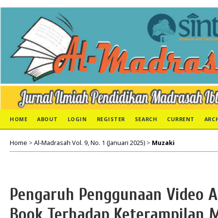
HOME
ABOUT
LOGIN
REGISTER
SEARCH
CURRENT
ARC
Home
>
Al-Madrasah Vol. 9, No. 1 (Januari 2025)
>
Muzaki
Pengaruh Penggunaan Video A
Book Terhadap Keterampilan M