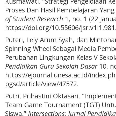
Kusmawati. “Strategi Pengelolaan K
Proses Dan Hasil Pembelajaran Yang E
of Student Research
1, no. 1 (22 Janua
https://doi.org/10.55606/jsr.v1i1.981
Puteri, Lely Arum Syah, dan Mintoh
Spinning Wheel Sebagai Media Pembe
Perubahan Lingkungan Kelas V Sekol
Pendidikan Guru Sekolah Dasar
10, no
https://ejournal.unesa.ac.id/index.ph
pgsd/article/view/47572.
Putri, Prihastini Oktasari. “Impleme
Team Game Tournament (TGT) Untuk 
Siswa.”
Intersections: Jurnal Pendidi