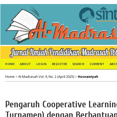
HOME
ABOUT
LOGIN
REGISTER
SEARCH
CURRENT
ARC
Home
>
Al-Madrasah Vol. 9, No. 2 (April 2025)
>
Husnawiyah
Pengaruh Cooperative Learni
Turnamen) dengan Berbantuan