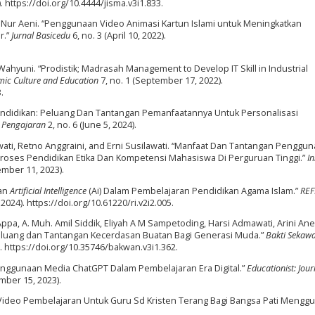
). https://doi.org/10.4444/jisma.v3i1.833.
i Nur Aeni. “Penggunaan Video Animasi Kartun Islami untuk Meningkatkan
r.”
Jurnal Basicedu
6, no. 3 (April 10, 2022).
ahyuni. “Prodistik; Madrasah Management to Develop IT Skill in Industrial
amic Culture and Education
7, no. 1 (September 17, 2022).
.
endidikan: Peluang Dan Tantangan Pemanfaatannya Untuk Personalisasi
n Pengajaran
2, no. 6 (June 5, 2024).
kawati, Retno Anggraini, and Erni Susilawati. “Manfaat Dan Tantangan Penggu
Proses Pendidikan Etika Dan Kompetensi Mahasiswa Di Perguruan Tinggi.”
In
ember 11, 2023).
an
Artificial Intelligence
(Ai) Dalam Pembelajaran Pendidikan Agama Islam.”
REF
 2024). https://doi.org/10.61220/ri.v2i2.005.
a Appa, A. Muh. Amil Siddik, Eliyah A M Sampetoding, Harsi Admawati, Arini An
Peluang dan Tantangan Kecerdasan Buatan Bagi Generasi Muda.”
Bakti Sekawa
). https://doi.org/10.35746/bakwan.v3i1.362.
enggunaan Media ChatGPT Dalam Pembelajaran Era Digital.”
Educationist: Jour
mber 15, 2023).
 Video Pembelajaran Untuk Guru Sd Kristen Terang Bagi Bangsa Pati Mengg