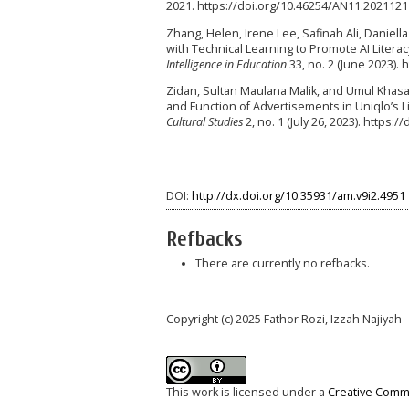
2021. https://doi.org/10.46254/AN11.2021121
Zhang, Helen, Irene Lee, Safinah Ali, Daniell
with Technical Learning to Promote AI Litera
Intelligence in Education
33, no. 2 (June 2023).
Zidan, Sultan Maulana Malik, and Umul Khasa
and Function of Advertisements in Uniqlo’s 
Cultural Studies
2, no. 1 (July 26, 2023). https:
DOI:
http://dx.doi.org/10.35931/am.v9i2.4951
Refbacks
There are currently no refbacks.
Copyright (c) 2025 Fathor Rozi, Izzah Najiyah
This work is licensed under a
Creative Commo