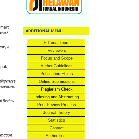
Smart
ADDITIONAL MENU
etwork
,
Editorial Team
xity AI
Reviewers
Focus and Scope
Author Guidelines
mpak
Publication Ethics
telligence
s
Online Submissions
novative:
Plagiarism Check
Indexing and Abstracting
al Review
Peer Review Process
Journal History
Statistics
Contact
ormation
Author Fees