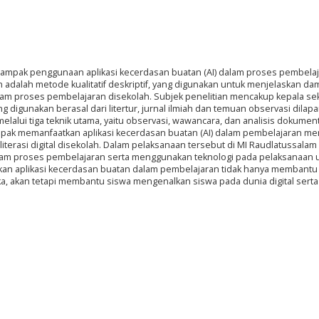
 dampak penggunaan aplikasi kecerdasan buatan (AI) dalam proses pembela
 adalah metode kualitatif deskriptif, yang digunakan untuk menjelaskan d
am proses pembelajaran disekolah. Subjek penelitian mencakup kepala se
g digunakan berasal dari litertur, jurnal ilmiah dan temuan observasi dilap
lalui tiga teknik utama, yaitu observasi, wawancara, dan analisis dokument
pak memanfaatkan aplikasi kecerdasan buatan (AI) dalam pembelajaran 
erasi digital disekolah. Dalam pelaksanaan tersebut di MI Raudlatussalam
lam proses pembelajaran serta menggunakan teknologi pada pelaksanaan u
n aplikasi kecerdasan buatan dalam pembelajaran tidak hanya membantu
akan tetapi membantu siswa mengenalkan siswa pada dunia digital serta