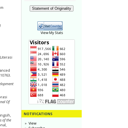
am
Statement of Originality
l
View My Stats
iterasi
hanced
110763.
evelopment
orasi
rnal Of
NOTIFICATIONS
ingsih,
s of the
View
nal,