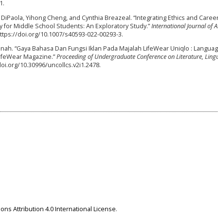
1.
a DiPaola, Yihong Cheng, and Cynthia Breazeal. “Integrating Ethics and Caree
cy for Middle School Students: An Exploratory Study.”
International Journal of Ar
 https://doi.org/10.1007/s40593-022-00293-3.
nah. “Gaya Bahasa Dan Fungsi Iklan Pada Majalah LifeWear Uniqlo : Languag
LifeWear Magazine.”
Proceeding of Undergraduate Conference on Literature, Lingu
//doi.org/10.30996/uncollcs.v2i1.2478.
ns Attribution 4.0 International License
.