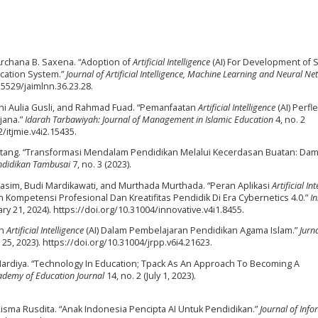
rchana B. Saxena. “Adoption of
Artificial Intelligence
(AI) For Development of 
ucation System.”
Journal of Artificial Intelligence, Machine Learning and Neural N
55529/jaimlnn.36.23.28.
i Aulia Gusli, and Rahmad Fuad. “Pemanfaatan
Artificial Intelligence
(AI) Perfle
jana.”
Idarah Tarbawiyah: Journal of Management in Islamic Education
4, no. 2
/itjmie.v4i2.15435.
hotang. “Transformasi Mendalam Pendidikan Melalui Kecerdasan Buatan: Da
endidikan Tambusai
7, no. 3 (2023).
asim, Budi Mardikawati, and Murthada Murthada. “Peran Aplikasi
Artificial In
mpetensi Profesional Dan Kreatifitas Pendidik Di Era Cybernetics 4.0.”
In
ary 21, 2024). https://doi.org/10.31004/innovative.v4i1.8455.
n
Artificial Intelligence
(AI) Dalam Pembelajaran Pendidikan Agama Islam.”
Jurn
25, 2023). https://doi.org/10.31004/jrpp.v6i4.21623.
Mardiya. “Technology In Education; Tpack As An Approach To Becoming A
ademy of Education Journal
14, no. 2 (July 1, 2023).
Risma Rusdita. “Anak Indonesia Pencipta AI Untuk Pendidikan.”
Journal of Inf