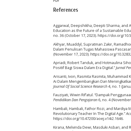
PDF
References
Aggarwal, Deepshikha, Deepti Sharma, and A
Education as the Future of a Sustainable Ed
no. 36 (October 17, 2023). https://doi.org/10.
Akhyar, Muaddyl, Supratman Zakir, Ramadhon
Dalam Penulisan Tugas Mahasiswa Pascasar
(November 17, 2023). https://doi.org/10.32832
Apriadi, Robert Tanduk, and Hotmaulina Si
Positif Bagi Siswa Dalam Era Digital.”
Jurnal P
Arisanti, Ivon, Rasmita Rasmita, Muhammad K
Ai Dalam Mengembangkan Dan Meningkatkan Ko
Journal Of Social Science Research
4, no. 1 (Janu
Fauziyati, Wiwin Rif’atul. “Dampak Penggunaa
Pendidikan Dan Pengajaran
6, no. 4 (November 
Hambali, Hambali, Fathor Rozi, and Mardiya 
Revolutionary Teacher In The Digital Age.”
Ac
https://doi.org/10.47200/aoej.v14i2.1646.
Kirana, Melvinda Dewi, Masduki Asbari, and 