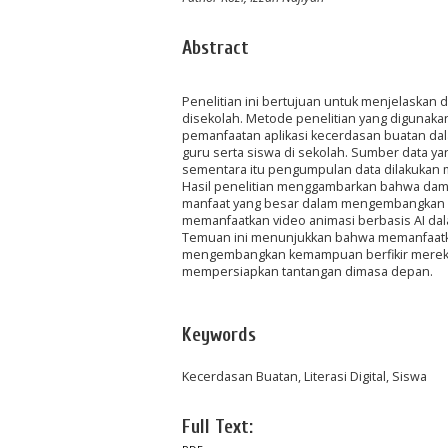
Abstract
Penelitian ini bertujuan untuk menjelaskan
disekolah. Metode penelitian yang digunakan
pemanfaatan aplikasi kecerdasan buatan dal
guru serta siswa di sekolah. Sumber data yan
sementara itu pengumpulan data dilakukan me
Hasil penelitian menggambarkan bahwa dam
manfaat yang besar dalam mengembangkan lit
memanfaatkan video animasi berbasis AI da
Temuan ini menunjukkan bahwa memanfaatka
mengembangkan kemampuan berfikir mereka, 
mempersiapkan tantangan dimasa depan.
Keywords
Kecerdasan Buatan, Literasi Digital, Siswa
Full Text: