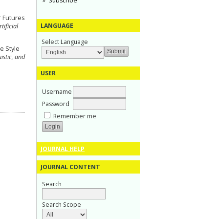
Subscribe
r Futures
LANGUAGE
tificial
Select Language
e Style
istic, and
USER
Username
Password
Remember me
JOURNAL HELP
JOURNAL CONTENT
Search
Search Scope