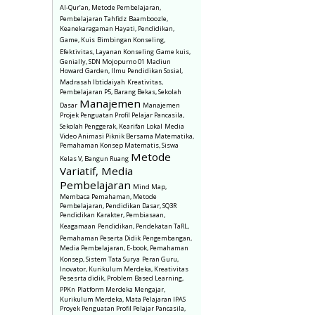
Al-Qur’an, Metode Pembelajaran,
Pembelajaran Tahfidz
Baamboozle,
Keanekaragaman Hayati, Pendidikan,
Game, Kuis
Bimbingan Konseling,
Efektivitas, Layanan Konseling
Game kuis,
Genially, SDN Mojopurno 01 Madiun
Howard Garden, Ilmu Pendidikan Sosial,
Madrasah Ibtidaiyah
Kreativitas,
Pembelajaran P5, Barang Bekas, Sekolah
Manajemen
Dasar
Manajemen
Projek Penguatan Profil Pelajar Pancasila,
Sekolah Penggerak, Kearifan Lokal
Media
Video Animasi Piknik Bersama Matematika,
Pemahaman Konsep Matematis, Siswa
Metode
Kelas V, Bangun Ruang
Variatif, Media
Pembelajaran
Mind Map,
Membaca Pemahaman, Metode
Pembelajaran, Pendidikan Dasar, SQ3R
Pendidikan Karakter, Pembiasaan,
Keagamaan
Pendidikan, Pendekatan TaRL,
Pemahaman Peserta Didik
Pengembangan,
Media Pembelajaran, E-book, Pemahaman
Konsep, Sistem Tata Surya
Peran Guru,
Inovator, Kurikulum Merdeka, Kreativitas
Pesesrta didik, Problem Based Learning,
PPKn
Platform Merdeka Mengajar,
Kurikulum Merdeka, Mata Pelajaran IPAS
Proyek Penguatan Profil Pelajar Pancasila,