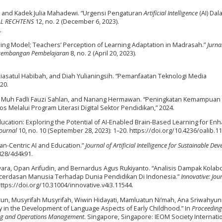
 and Kadek Julia Mahadewi. “Urgensi Pengaturan
Artificial Intelligence
(AI) Dal
L RECHTENS
12, no. 2 (December 6, 2023).
.
rning Model; Teachers’ Perception of Learning Adaptation in Madrasah.”
Jurna
Pengembangan Pembelajaran
8, no. 2 (April 20, 2023).
 Riasatul Habibah, and Diah Yulianingsih. “Pemanfaatan Teknologi Media
20.
, Muh Fadli Fauzi Sahlan, and Nanang Hermawan. “Peningkatan Kemampuan L
os Melalui Program Literasi Digital Sektor Pendidikan,” 2024.
Education: Exploring the Potential of AI-Enabled Brain-Based Learning for En
Journal
10, no. 10 (September 28, 2023): 1–20. https://doi.org/10.4236/oalib.1
n-Centric AI and Education.”
Journal of Artificial Intelligence for Sustainable D
9828/4d4k91.
wara, Opan Arifudin, and Bernardus Agus Rukiyanto. “Analisis Dampak Kolab
Kecerdasan Manusia Terhadap Dunia Pendidikan Di Indonesia.”
Innovative: Jou
 https://doi.org/10.31004/innovative.v4i3.11544.
un, Musyrifah Musyrifah, Wiwin Hidayati, Mamluatun Ni’mah, Ana Sriwahyun
y in the Development of Language Aspects of Early Childhood.” In
Proceeding
ring and Operations Management
. Singapore, Singapore: IEOM Society Internatio