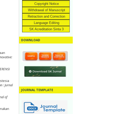
Copyright Notice
Withdrawal of Manuscript
Retraction and Correction
Language Editing
SK Acreditation Sinta 3
DOWNLOAD
naan
novative:
ERENSI
estesia
n : Jurnal
JOURNAL TEMPLATE
nal of
unakan