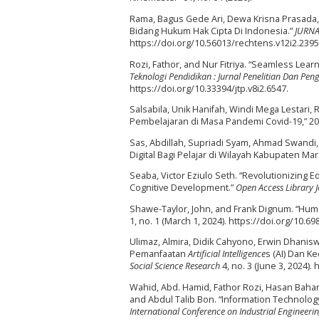
Rama, Bagus Gede Ari, Dewa Krisna Prasada,
Bidang Hukum Hak Cipta Di Indonesia.”
JURNA
https://doi.org/10.56013/rechtens.v12i2.2395
Rozi, Fathor, and Nur Fitriya. “Seamless Lea
Teknologi Pendidikan : Jurnal Penelitian Dan 
https://doi.org/10.33394/jtp.v8i2.6547.
Salsabila, Unik Hanifah, Windi Mega Lestari,
Pembelajaran di Masa Pandemi Covid-19,” 20
Sas, Abdillah, Supriadi Syam, Ahmad Swandi
Digital Bagi Pelajar di Wilayah Kabupaten Mar
Seaba, Victor Eziulo Seth. “Revolutionizing 
Cognitive Development.”
Open Access Library 
Shawe-Taylor, John, and Frank Dignum. “Huma
1, no. 1 (March 1, 2024). https://doi.org/10.6
Ulimaz, Almira, Didik Cahyono, Erwin Dhanis
Pemanfaatan
Artificial Intelligence
s (AI) Dan 
Social Science Research
4, no. 3 (June 3, 2024).
Wahid, Abd. Hamid, Fathor Rozi, Hasan Bahar
and Abdul Talib Bon. “Information Technolog
International Conference on Industrial Enginee