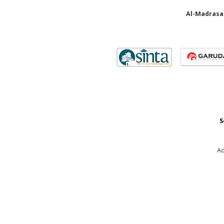
Al-Madrasah
S
Ad