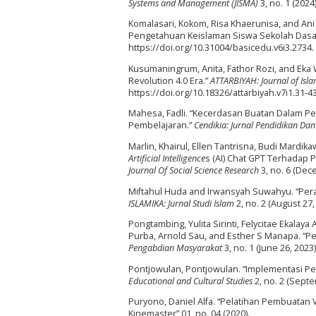
Systems and Management (JISMA)
3, no. 1 (2024
Komalasari, Kokom, Risa Khaerunisa, and An
Pengetahuan Keislaman Siswa Sekolah Dasa
https://doi.org/10.31004/basicedu.v6i3.2734.
Kusumaningrum, Anita, Fathor Rozi, and Eka W
Revolution 4.0 Era.”
ATTARBIYAH: Journal of Isl
https://doi.org/10.18326/attarbiyah.v7i1.31-43
Mahesa, Fadli. “Kecerdasan Buatan Dalam P
Pembelajaran.”
Cendikia: Jurnal Pendidikan Da
Marlin, Khairul, Ellen Tantrisna, Budi Mardi
Artificial Intelligence
s (AI) Chat GPT Terhadap 
Journal Of Social Science Research
3, no. 6 (Dec
Miftahul Huda and Irwansyah Suwahyu. “Per
ISLAMIKA: Jurnal Studi Islam
2, no. 2 (August 27,
Pongtambing, Yulita Sirinti, Felycitae Ekalay
Purba, Arnold Sau, and Esther S Manapa. “
Pengabdian Masyarakat
3, no. 1 (June 26, 2023
Pontjowulan, Pontjowulan. “Implementasi P
Educational and Cultural Studies
2, no. 2 (Septe
Puryono, Daniel Alfa. “Pelatihan Pembuatan
Kinemaster” 01, no. 04 (2020).