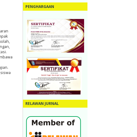
PENGHARGAAN
jaran
ampak
kolah,
angan,
asi.
membawa
jian.
 siswa
RELAWAN JURNAL