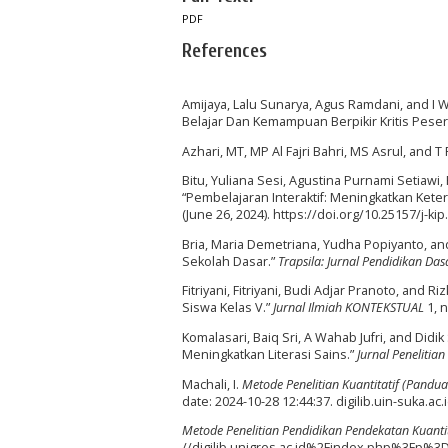
PDF
References
Amijaya, Lalu Sunarya, Agus Ramdani, and I
Belajar Dan Kemampuan Berpikir Kritis Pesert
Azhari, MT, MP Al Fajri Bahri, MS Asrul, and T
Bitu, Yuliana Sesi, Agustina Purnami Setiawi, 
“Pembelajaran Interaktif: Meningkatkan Ket
(June 26, 2024). https://doi.org/10.25157/j-kip
Bria, Maria Demetriana, Yudha Popiyanto, and
Sekolah Dasar.”
Trapsila: Jurnal Pendidikan Das
Fitriyani, Fitriyani, Budi Adjar Pranoto, and 
Siswa Kelas V.”
Jurnal Ilmiah KONTEKSTUAL
1, n
Komalasari, Baiq Sri, A Wahab Jufri, and Did
Meningkatkan Literasi Sains.”
Jurnal Penelitian
Machali, I.
Metode Penelitian Kuantitatif (Pandu
date: 2024-10-28 12:44:37. digilib.uin-suka.ac.i
Metode Penelitian Pendidikan Pendekatan Kuantita
//digilib.unigres.ac.id%2Findex.php%3Fp%