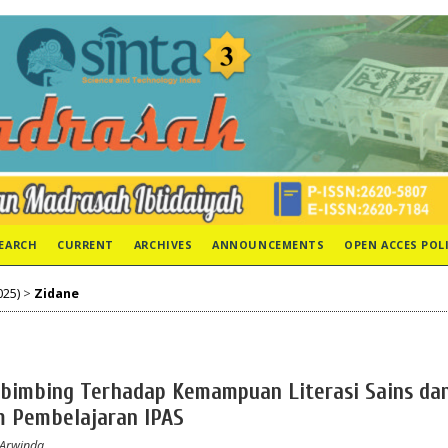
EARCH
CURRENT
ARCHIVES
ANNOUNCEMENTS
OPEN ACCES POL
025)
>
Zidane
erbimbing Terhadap Kemampuan Literasi Sains da
m Pembelajaran IPAS
 Arwinda