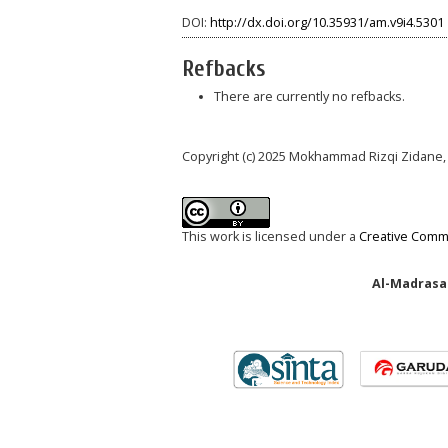
DOI:
http://dx.doi.org/10.35931/am.v9i4.5301
Refbacks
There are currently no refbacks.
Copyright (c) 2025 Mokhammad Rizqi Zidane,
This work is licensed under a
Creative Commo
Al-Madrasah