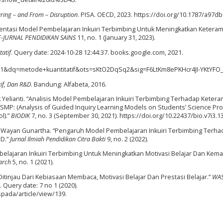
uring – and From – Disruption
. PISA. OECD, 2023. https://doi.org/10.1787/a97d
lementasi Model Pembelajaran Inkuiri Terbimbing Untuk Meningkatkan Keteram
E-JURNAL PENDIDIKAN SAINS
11, no. 1 (January 31, 2023).
atif
. Query date: 2024-10-28 12:44:37. books.google.com, 2021.
&dq=metode+kuantitatif&ots=sKtO2DqSq2&sig=F6LtKm8ePKHcr4JI-YKtYFO_
tif, Dan R&D
. Bandung: Alfabeta, 2016.
k Yelianti. “Analisis Model Pembelajaran Inkuiri Terbimbing Terhadap Ketera
SMP: (Analysis of Guided Inquiry Learning Models on Students’ Science Pr
l).”
BIODIK
7, no. 3 (September 30, 2021). https://doi.org/10.22437/bio.v7i3.1
I Wayan Gunartha. “Pengaruh Model Pembelajaran Inkuiri Terbimbing Terh
SD.”
Jurnal Ilmiah Pendidikan Citra Bakti
9, no. 2 (2022).
belajaran Inkuiri Terbimbing Untuk Meningkatkan Motivasi Belajar Dan Ke
arch
5, no. 1 (2021).
 Ditinjau Dari Kebiasaan Membaca, Motivasi Belajar Dan Prestasi Belajar.”
WA
o. Query date: 7 no 1 (2020).
spada/article/view/139.