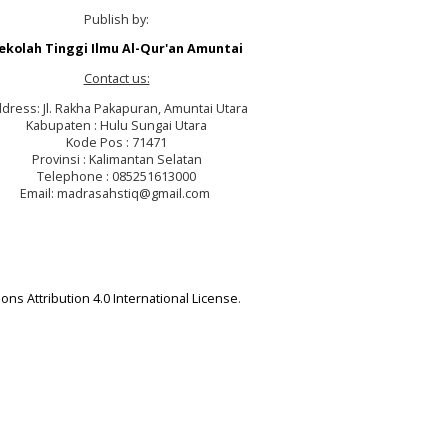
Publish by:
ekolah Tinggi Ilmu Al-Qur'an Amuntai
Contact us:
dress: Jl. Rakha Pakapuran, Amuntai Utara
Kabupaten : Hulu Sungai Utara
Kode Pos : 71471
Provinsi : Kalimantan Selatan
Telephone : 085251613000
Email: madrasahstiq@gmail.com
ns Attribution 4.0 International License
.