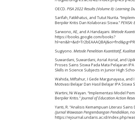
OECD.
PISA 2022 Results (Volume II): Learning D
Sarifah, Fatikhatus, and Tutut Nurita. “Imp
Berpikir Kritis Dan Kolaborasi Siswa.”
PENSA: 
Sarwono, AE, and A Handayani.
Metode Kuantit
https://books.google.com/books?
hl=en&lr=&id=Tr2bEAAAQBAJ&oi=fnd&pg=PR1
Sugiyono.
Metode Penelitian Kuantitatif, Kualita
Suwardani, Suwardani, Asrial Asrial, and Upi
Proses Sains Siswa Pada Mata Pelajaran IPA 
Skills in Science Subjects in Junior High Schoo
Wahida, Miftahur, I Gede Margunayasa, and 
Motivasi Belajar Dan Hasil Belajar IPA Siswa 
Wartini, Ni Wayan. “Implementasi Model Pem
Berpikir Kritis.”
Journal of Education Action Rese
Yanti, R. “Analisis Kemampuan Literasi Sains
(Jurnal Wawasan Pengembangan Pendidikan
, n
https://ejournal.undaris.ac.id/index.php/wa