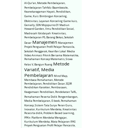
Al-Qur’an, Metode Pembelajaran,
Pembelajaran Tahfidz
Baamboozle,
Keanekaragaman Hayati, Pendidikan,
Game, Kuis
Bimbingan Konseling,
Efektivitas, Layanan Konseling
Game kuis,
Genially, SDN Mojopurno 01 Madiun
Howard Garden, Ilmu Pendidikan Sosial,
Madrasah Ibtidaiyah
Kreativitas,
Pembelajaran P5, Barang Bekas, Sekolah
Manajemen
Dasar
Manajemen
Projek Penguatan Profil Pelajar Pancasila,
Sekolah Penggerak, Kearifan Lokal
Media
Video Animasi Piknik Bersama Matematika,
Pemahaman Konsep Matematis, Siswa
Metode
Kelas V, Bangun Ruang
Variatif, Media
Pembelajaran
Mind Map,
Membaca Pemahaman, Metode
Pembelajaran, Pendidikan Dasar, SQ3R
Pendidikan Karakter, Pembiasaan,
Keagamaan
Pendidikan, Pendekatan TaRL,
Pemahaman Peserta Didik
Pengembangan,
Media Pembelajaran, E-book, Pemahaman
Konsep, Sistem Tata Surya
Peran Guru,
Inovator, Kurikulum Merdeka, Kreativitas
Pesesrta didik, Problem Based Learning,
PPKn
Platform Merdeka Mengajar,
Kurikulum Merdeka, Mata Pelajaran IPAS
Proyek Penguatan Profil Pelajar Pancasila,