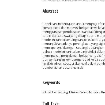
Abstract
Penelitian ini bertujuan untuk mengkaji efe
literasi sains dan motivasi belajar siswa kel
menggunakan pendekatan kuantitatif dengan 
terdiri dari 62 siswa yang dibagi secara me
model inkuiri terbimbing dan kelas kontrol 
menunjukkan adanya peningkatan yang signifi
mencapai 0,67 (kategori sedang), sedangkan 
bahwa model inkuiri terbimbing efektif dalam
menciptakan pengalaman belajar yang aktif, 
pengembangan kompetensi abad ke-21 seperti
layak dijadikan strategi alternatif dalam pem
pembelajaran secara holistik.
Keywords
Inkuiri Terbimbing, Literasi Sains, Motivasi Be
Full Text: