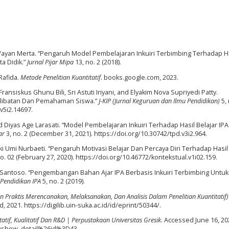
 Wayan Merta. “Pengaruh Model Pembelajaran Inkuiri Terbimbing Terhadap H
a Didik.”
Jurnal Pijar Mipa
13, no. 2 (2018).
 Rafida.
Metode Penelitian Kuantitatif
. books.google.com, 2023.
Fransiskus Ghunu Bili, Sri Astuti Iriyani, and Elyakim Nova Supriyedi Patty.
erlibatan Dan Pemahaman Siswa.”
J-KIP (Jurnal Keguruan dan Ilmu Pendidikan)
5, 
.v5i2.14697.
 Diyas Age Larasati. “Model Pembelajaran Inkuiri Terhadap Hasil Belajar IP
ar
3, no. 2 (December 31, 2021). https://doi.org/10.30742/tpd.v3i2.964.
Rizki Umi Nurbaeti. “Pengaruh Motivasi Belajar Dan Percaya Diri Terhadap Hasil
o. 02 (February 27, 2020). https://doi.org/10.46772/kontekstual.v1i02.159.
ik Santoso. “Pengembangan Bahan Ajar IPA Berbasis Inkuiri Terbimbing Untuk
 Pendidikan IPA
5, no. 2 (2019).
an Praktis Merencanakan, Melaksanakan, Dan Analisis Dalam Penelitian Kuantitatif)
d, 2021. https://digilib.uin-suka.ac.id/id/eprint/50344/.
tif, Kualitatif Dan R&D | Perpustakaan Universitas Gresik
. Accessed June 16, 20
3Dshow_detail%26id%3D43.