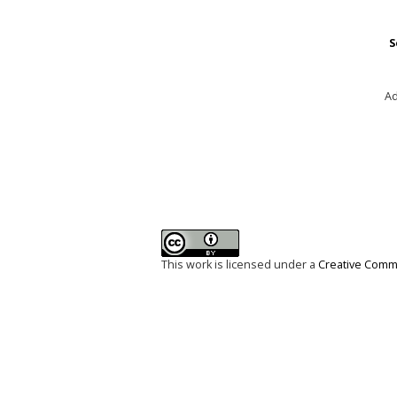
S
Ad
This work is licensed under a
Creative Commo