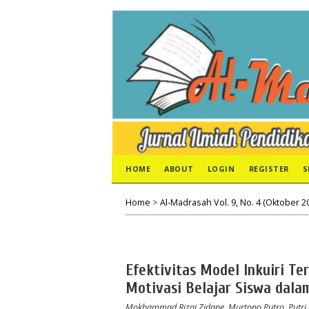
HOME
ABOUT
LOGIN
REGISTER
S
Home
>
Al-Madrasah Vol. 9, No. 4 (Oktober 2
Efektivitas Model Inkuiri T
Motivasi Belajar Siswa dala
Mokhammad Rizqi Zidane, Murtono Putro, Putri