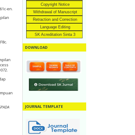
Copyright Notice
b61c-en.
Withdrawal of Manuscript
pilan
Retraction and Correction
Language Editing
SK Acreditation Sinta 3
F8c.
DOWNLOAD
mpilan
ocess
3072.
adap
mampuan
JOURNAL TEMPLATE
SPADA