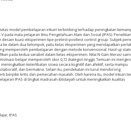
ktivitas model pembelajaran inkuiri terbimbing terhadap peningkatan kema
as V pada mata pelajaran Ilmu Pengetahuan Alam dan Sosial (IPAS). Penelitia
desain kuasi-eksperimen tipe pretest-posttest control group. Subjek penel
rata ke dalam dua kelompok, yaitu kelas eksperimen yang mendapatkan perl
yang memperoleh pembelajaran dengan metode konvensional. Hasil uji statis
kan pada kedua variabel dalam kelas eksperimen. Nilai N-Gain literasi sain
motivasi belajar memperoleh skor 0,72 (kategori tinggi). Temuan ini mengin
 meningkatkan keterlibatan siswa secara kognitif dan afektif, serta mampu
kolaboratif, dan bermakna. Selain itu, pendekatan ini turut mendorong
 berpikir kritis dan pemecahan masalah. Oleh karena itu, model inkuiri t
belajaran IPAS di tingkat madrasah ibtidaiyah untuk meningkatkan kualitas
lajar, IPAS