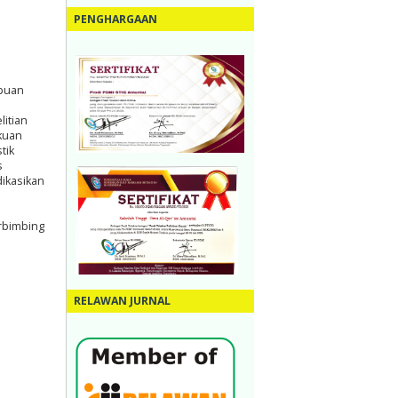
PENGHARGAAN
mpuan
n
itian
akuan
tik
s
dikasikan
erbimbing
RELAWAN JURNAL