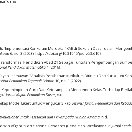
rman’s rho
ati. “Implementasi Kurikulum Merdeka (IKM) di Sekolah Dasar dalam Menge
ukasia
6, no. 3 (2023). https://doi.org/10.31949/jee.v6i3.6107.
t. “Transformasi Pendidikan Abad 21 Sebagai Tuntutan Pengembangan Sumb
ional Pendidikan Matematika
1 (2016).
I Wayan Lasmawan. “Analisis Perubahan Kurikulum Ditinjau Dari Kurikulum Seb
stitut Pendidikan Tapanuli Selatan
10, no. 3 (2022).
ruh Kepemimpinan Guru Dan Keterampilan Menajemen Kelas Terhadap Perila
go.”
Jurnal Kajian Pendidikan Dasar
, n.d.
kap Model Likert untuk Mengukur Sikap Siswa.”
Jurnal Pendidikan dan Kebu
ei-Kuesioner untuk Kesesakan dan Privasi pada Hunian Asrama
. n.d.
 Win Afgani. “Correlational Research (Penelitian Korelasional).”
Jurnal Cende