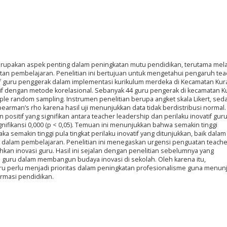
rupakan aspek penting dalam peningkatan mutu pendidikan, terutama mela
atan pembelajaran. Penelitian ini bertujuan untuk mengetahui pengaruh te
tif guru penggerak dalam implementasi kurikulum merdeka di Kecamatan Kura
if dengan metode korelasional. Sebanyak 44 guru pengerak di kecamatan Ku
mple random sampling. Instrumen penelitian berupa angket skala Likert, se
earman’s rho karena hasil uji menunjukkan data tidak berdistribusi normal. 
sitif yang signifikan antara teacher leadership dan perilaku inovatif guru
ignifikansi 0,000 (p < 0,05). Temuan ini menunjukkan bahwa semakin tinggi
a semakin tinggi pula tingkat perilaku inovatif yang ditunjukkan, baik dalam
dalam pembelajaran. Penelitian ini menegaskan urgensi penguatan teache
kan inovasi guru. Hasil ini sejalan dengan penelitian sebelumnya yang
guru dalam membangun budaya inovasi di sekolah. Oleh karena itu,
 perlu menjadi prioritas dalam peningkatan profesionalisme guna menun
rmasi pendidikan.