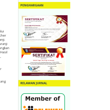
PENGHARGAAN
lui
acher
nji.
ranji
dangkan
Hasil
,
r
jang
RELAWAN JURNAL