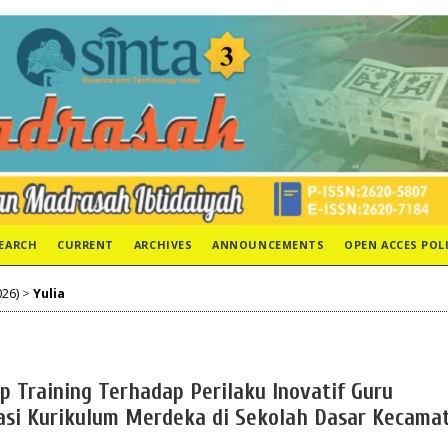
EARCH
CURRENT
ARCHIVES
ANNOUNCEMENTS
OPEN ACCES POL
026)
>
Yulia
 Training Terhadap Perilaku Inovatif Guru
si Kurikulum Merdeka di Sekolah Dasar Kecama