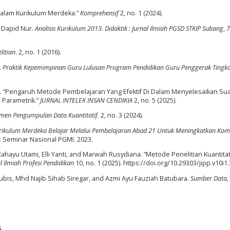
Dalam Kurikulum Merdeka.”
Komprehensif
2, no. 1 (2024).
 Dapid Nur.
Analisis Kurikulum 2013
.
Didaktik : Jurnal Ilmiah PGSD STKIP Subang
,
litian
. 2, no. 1 (2016).
.
Praktik Kepemimpinan Guru Lulusan Program Pendidikan Guru Penggerak Tingka
ri. “Pengaruh Metode Pembelajaran Yang Efektif Di Dalam Menyelesaikan Su
 Parametrik.”
JURNAL INTELEK INSAN CENDIKIA
2, no. 5 (2025).
rumen Pengumpulan Data Kuantitatif
. 2, no. 3 (2024).
rikulum Merdeka Belajar Melalui Pembelajaran Abad 21 Untuk Meningkatkan Kom
: Seminar Nasional PGMI. 2023.
 Rahayu Utami, Elli Yanti, and Marwah Rusydiana. “Metode Penelitian Kuantitati
l Ilmiah Profesi Pendidikan
10, no. 1 (2025). https://doi.org/10.29303/jipp.v10i1
ubis, Mhd Najib Sihab Siregar, and Azmi Ayu Fauziah Batubara.
Sumber Data, 
5