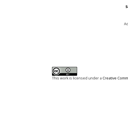
S
Ad
This work is licensed under a
Creative Commo