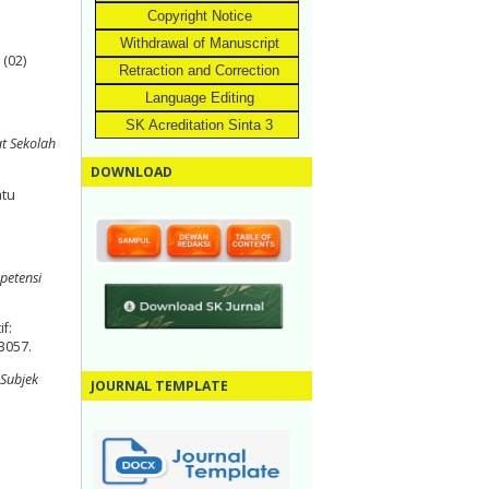
Copyright Notice
Withdrawal of Manuscript
7
(02)
Retraction and Correction
Language Editing
SK Acreditation Sinta 3
t Sekolah
DOWNLOAD
atu
petensi
f:
.3057.
Subjek
JOURNAL TEMPLATE