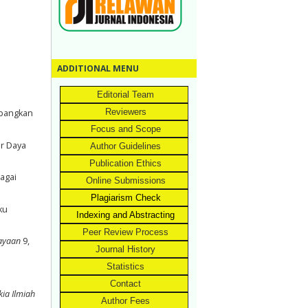
ADDITIONAL MENU
Editorial Team
Reviewers
mbangkan
Focus and Scope
er Daya
Author Guidelines
Publication Ethics
agai
Online Submissions
Plagiarism Check
ku
Indexing and Abstracting
Peer Review Process
dayaan
9,
Journal History
Statistics
Contact
kia Ilmiah
Author Fees