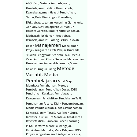
Al-Qur’an, Metode Pembelajaran,
Pembelajaran Tahfidz
Baamboozle,
Keanekaragaman Hayati, Pendidikan,
Game, Kuis
Bimbingan Konseling,
Efektivitas, Layanan Konseling
Game kuis,
Genially, SDN Mojopurno 01 Madiun
Howard Garden, Ilmu Pendidikan Sosial,
Madrasah Ibtidaiyah
Kreativitas,
Pembelajaran P5, Barang Bekas, Sekolah
Manajemen
Dasar
Manajemen
Projek Penguatan Profil Pelajar Pancasila,
Sekolah Penggerak, Kearifan Lokal
Media
Video Animasi Piknik Bersama Matematika,
Pemahaman Konsep Matematis, Siswa
Metode
Kelas V, Bangun Ruang
Variatif, Media
Pembelajaran
Mind Map,
Membaca Pemahaman, Metode
Pembelajaran, Pendidikan Dasar, SQ3R
Pendidikan Karakter, Pembiasaan,
Keagamaan
Pendidikan, Pendekatan TaRL,
Pemahaman Peserta Didik
Pengembangan,
Media Pembelajaran, E-book, Pemahaman
Konsep, Sistem Tata Surya
Peran Guru,
Inovator, Kurikulum Merdeka, Kreativitas
Pesesrta didik, Problem Based Learning,
PPKn
Platform Merdeka Mengajar,
Kurikulum Merdeka, Mata Pelajaran IPAS
Proyek Penguatan Profil Pelajar Pancasila,