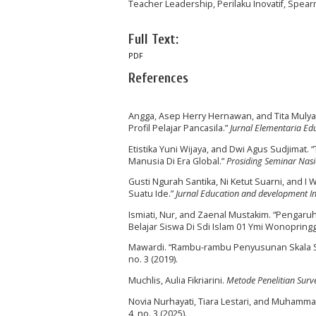
Teacher Leadership, Perilaku Inovatif, Spea
Full Text:
PDF
References
Angga, Asep Herry Hernawan, and Tita Muly
Profil Pelajar Pancasila.”
Jurnal Elementaria Ed
Etistika Yuni Wijaya, and Dwi Agus Sudjima
Manusia Di Era Global.”
Prosiding Seminar Nas
Gusti Ngurah Santika, Ni Ketut Suarni, and 
Suatu Ide.”
Jurnal Education and development In
Ismiati, Nur, and Zaenal Mustakim. “Penga
Belajar Siswa Di Sdi Islam 01 Ymi Wonopring
Mawardi. “Rambu-rambu Penyusunan Skala Si
no. 3 (2019).
Muchlis, Aulia Fikriarini.
Metode Penelitian Surv
Novia Nurhayati, Tiara Lestari, and Muhammad
4, no. 3 (2025).