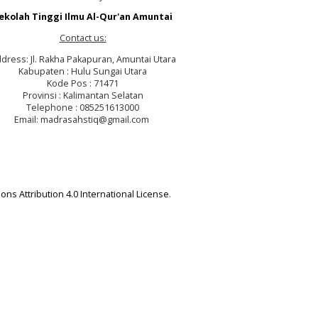
ekolah Tinggi Ilmu Al-Qur'an Amuntai
Contact us:
dress: Jl. Rakha Pakapuran, Amuntai Utara
Kabupaten : Hulu Sungai Utara
Kode Pos : 71471
Provinsi : Kalimantan Selatan
Telephone : 085251613000
Email: madrasahstiq@gmail.com
ns Attribution 4.0 International License
.