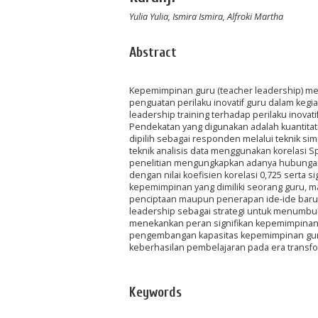
Yulia Yulia, Ismira Ismira, Alfroki Martha
Abstract
Kepemimpinan guru (teacher leadership) me
penguatan perilaku inovatif guru dalam kegi
leadership training terhadap perilaku inova
Pendekatan yang digunakan adalah kuantitat
dipilih sebagai responden melalui teknik si
teknik analisis data menggunakan korelasi Sp
penelitian mengungkapkan adanya hubungan po
dengan nilai koefisien korelasi 0,725 serta s
kepemimpinan yang dimiliki seorang guru, mak
penciptaan maupun penerapan ide-ide baru 
leadership sebagai strategi untuk menumbuh
menekankan peran signifikan kepemimpinan 
pengembangan kapasitas kepemimpinan guru
keberhasilan pembelajaran pada era transfo
Keywords