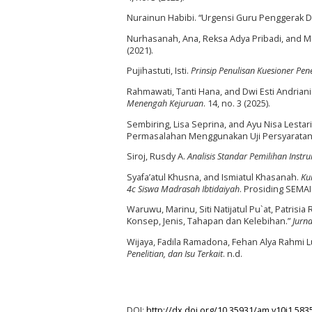
Nurainun Habibi. “Urgensi Guru Penggerak 
Nurhasanah, Ana, Reksa Adya Pribadi, and M
(2021).
Pujihastuti, Isti.
Prinsip Penulisan Kuesioner Pene
Rahmawati, Tanti Hana, and Dwi Esti Andriani
Menengah Kejuruan
. 14, no. 3 (2025).
Sembiring, Lisa Seprina, and Ayu Nisa Lesta
Permasalahan Menggunakan Uji Persyaratan
Siroj, Rusdy A.
Analisis Standar Pemilihan Inst
Syafa’atul Khusna, and Ismiatul Khasanah.
Ku
4c Siswa Madrasah Ibtidaiyah
. Prosiding SEMAI
Waruwu, Marinu, Siti Natijatul Pu`at, Patrisia
Konsep, Jenis, Tahapan dan Kelebihan.”
Jurna
Wijaya, Fadila Ramadona, Fehan Alya Rahmi L
Penelitian, dan Isu Terkait
. n.d.
DOI:
http://dx.doi.org/10.35931/am.v10i1.583