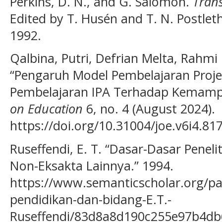
Perkins, D. N., and G. Salomon.
Trans
Edited by T. Husén and T. N. Postle
1992.
Qalbina, Putri, Defrian Melta, Rahmi
“Pengaruh Model Pembelajaran Proj
Pembelajaran IPA Terhadap Kemampu
on Education
6, no. 4 (August 2024).
https://doi.org/10.31004/joe.v6i4.817
Ruseffendi, E. T. “Dasar-Dasar Penel
Non-Eksakta Lainnya.” 1994.
https://www.semanticscholar.org/pa
pendidikan-dan-bidang-E.T.-
Ruseffendi/83d8a8d190c255e97b4d