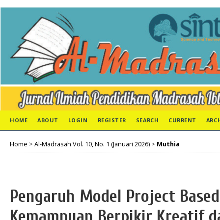
HOME
ABOUT
LOGIN
REGISTER
SEARCH
CURRENT
ARC
Home
>
Al-Madrasah Vol. 10, No. 1 (Januari 2026)
>
Muthia
Pengaruh Model Project Based
Kemampuan Berpikir Kreatif da