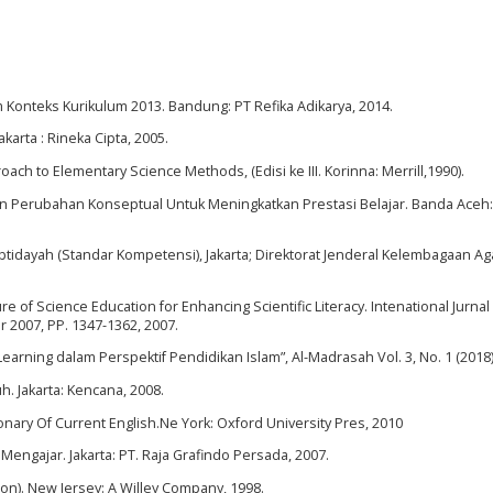
 Konteks Kurikulum 2013. Bandung: PT Refika Adikarya, 2014.
karta : Rineka Cipta, 2005.
ch to Elementary Science Methods, (Edisi ke III. Korinna: Merrill,1990).
 Perubahan Konseptual Untuk Meningkatkan Prestasi Belajar. Banda Aceh:
idayah (Standar Kompetensi), Jakarta; Direktorat Jenderal Kelembagaan A
e of Science Education for Enhancing Scientific Literacy. Intenational Jurnal
 2007, PP. 1347-1362, 2007.
 Learning dalam Perspektif Pendidikan Islam”, Al-Madrasah Vol. 3, No. 1 (2018)
h. Jakarta: Kencana, 2008.
nary Of Current English.Ne York: Oxford University Pres, 2010
 Mengajar. Jakarta: PT. Raja Grafindo Persada, 2007.
ion). New Jersey: A Willey Company, 1998.