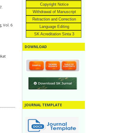
Copyright Notice
7.
Withdrawal of Manuscript
Retraction and Correction
 Vol. 6
Language Editing
SK Acreditation Sinta 3
DOWNLOAD
kat
JOURNAL TEMPLATE