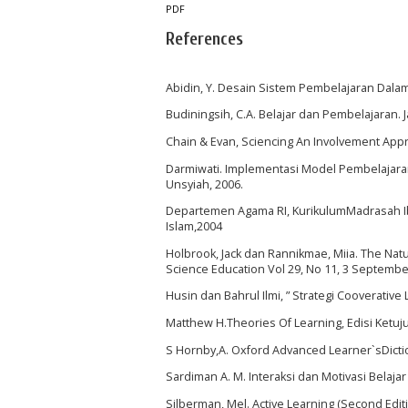
PDF
References
Abidin, Y. Desain Sistem Pembelajaran Dalam
Budiningsih, C.A. Belajar dan Pembelajaran. Ja
Chain & Evan, Sciencing An Involvement Approa
Darmiwati. Implementasi Model Pembelajaran
Unsyiah, 2006.
Departemen Agama RI, KurikulumMadrasah Ibt
Islam,2004
Holbrook, Jack dan Rannikmae, Miia. The Natur
Science Education Vol 29, No 11, 3 September
Husin dan Bahrul Ilmi, ” Strategi Cooverative
Matthew H.Theories Of Learning, Edisi Ketuju
S Hornby,A. Oxford Advanced Learner`sDictio
Sardiman A. M. Interaksi dan Motivasi Belajar
Silberman, Mel. Active Learning (Second Edit