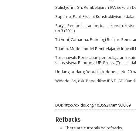
Sulistyorini, Sri. Pembelajaran IPA Sekolah
Suparno, Paul. Filsafat Konstruktivisme dalam
Surya, Pembelajaran berbasis konstruktivisme
no 3 (2011)
Tri Anni, Catharina. Psikologi Belajar. Sema
Trianto. Model-model Pembelajaran Inovatif Be
Tursinawati. Penerapan pembelajaran inkui
sains siswa. Bandung: UPI Press. (Tesis, tidak
Undang-undang Republik Indonesia No 20 pasa
Widodo, Ari, dkk. Pendidikan IPA Di SD. Band
DOI:
http://dx.doi.org/10.35931/am.v0i0.69
Refbacks
There are currently no refbacks.