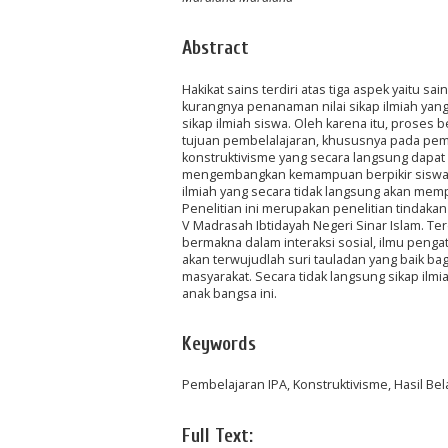
Abstract
Hakikat sains terdiri atas tiga aspek yaitu s
kurangnya penanaman nilai sikap ilmiah yang
sikap ilmiah siswa. Oleh karena itu, prose
tujuan pembelalajaran, khususnya pada pemb
konstruktivisme yang secara langsung dapat
mengembangkan kemampuan berpikir siswa,
ilmiah yang secara tidak langsung akan mem
Penelitian ini merupakan penelitian tindaka
V Madrasah Ibtidayah Negeri Sinar Islam. Ter
bermakna dalam interaksi sosial, ilmu pengat
akan terwujudlah suri tauladan yang baik ba
masyarakat. Secara tidak langsung sikap il
anak bangsa ini.
Keywords
Pembelajaran IPA, Konstruktivisme, Hasil Belaj
Full Text: