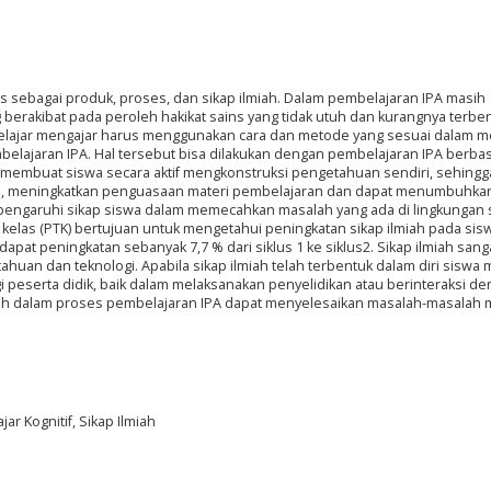
ains sebagai produk, proses, dan sikap ilmiah. Dalam pembelajaran IPA masih
 berakibat pada peroleh hakikat sains yang tidak utuh dan kurangnya terbe
s belajar mengajar harus menggunakan cara dan metode yang sesuai dalam 
elajaran IPA. Hal tersebut bisa dilakukan dengan pembelajaran IPA berbas
 membuat siswa secara aktif mengkonstruksi pengetahuan sendiri, sehingg
 meningkatkan penguasaan materi pembelajaran dan dapat menumbuhkan
pengaruhi sikap siswa dalam memecahkan masalah yang ada di lingkungan s
n kelas (PTK) bertujuan untuk mengetahui peningkatan sikap ilmiah pada sis
dapat peningkatan sebanyak 7,7 % dari siklus 1 ke siklus2. Sikap ilmiah sang
ahuan dan teknologi. Apabila sikap ilmiah telah terbentuk dalam diri siswa 
gi peserta didik, baik dalam melaksanakan penyelidikan atau berinteraksi d
miah dalam proses pembelajaran IPA dapat menyelesaikan masalah-masalah m
ar Kognitif, Sikap Ilmiah