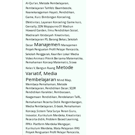
Al-Qur’an, Metode Pembelajaran,
Pembelajaran Tahfidz
Baamboozle,
Keanekaragaman Hayati, Pendidikan,
Game, Kuis
Bimbingan Konseling,
Efektivitas, Layanan Konseling
Game kuis,
Genially, SDN Mojopurno 01 Madiun
Howard Garden, Ilmu Pendidikan Sosial,
Madrasah Ibtidaiyah
Kreativitas,
Pembelajaran P5, Barang Bekas, Sekolah
Manajemen
Dasar
Manajemen
Projek Penguatan Profil Pelajar Pancasila,
Sekolah Penggerak, Kearifan Lokal
Media
Video Animasi Piknik Bersama Matematika,
Pemahaman Konsep Matematis, Siswa
Metode
Kelas V, Bangun Ruang
Variatif, Media
Pembelajaran
Mind Map,
Membaca Pemahaman, Metode
Pembelajaran, Pendidikan Dasar, SQ3R
Pendidikan Karakter, Pembiasaan,
Keagamaan
Pendidikan, Pendekatan TaRL,
Pemahaman Peserta Didik
Pengembangan,
Media Pembelajaran, E-book, Pemahaman
Konsep, Sistem Tata Surya
Peran Guru,
Inovator, Kurikulum Merdeka, Kreativitas
Pesesrta didik, Problem Based Learning,
PPKn
Platform Merdeka Mengajar,
Kurikulum Merdeka, Mata Pelajaran IPAS
Proyek Penguatan Profil Pelajar Pancasila,