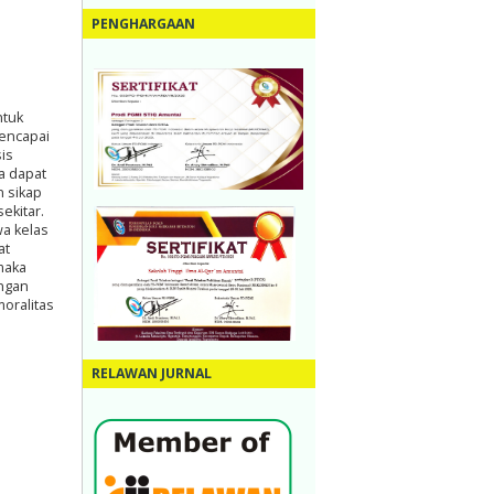
PENGHARGAAN
ntuk
mencapai
is
a dapat
 sikap
ekitar.
wa kelas
at
maka
engan
oralitas
RELAWAN JURNAL