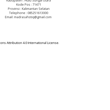
Kabupaten : Hulu Sungai Utara
Kode Pos : 71471
Provinsi : Kalimantan Selatan
Telephone : 085251613000
Email: madrasahstiq@gmail.com
ns Attribution 4.0 International License
.