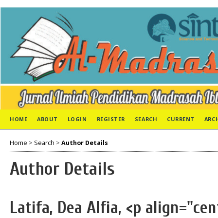
HOME
ABOUT
LOGIN
REGISTER
SEARCH
CURRENT
ARC
Home
>
Search
>
Author Details
Author Details
Latifa, Dea Alfia, <p align="cen