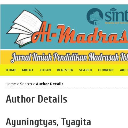
HOME
ABOUT
LOGIN
REGISTER
SEARCH
CURRENT
ARC
Home
>
Search
>
Author Details
Author Details
Ayuningtyas, Tyagita