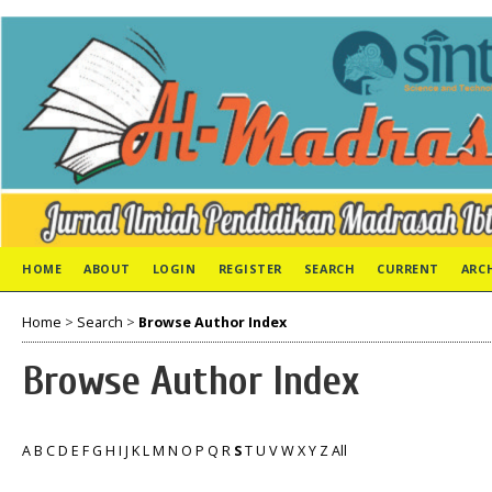
HOME
ABOUT
LOGIN
REGISTER
SEARCH
CURRENT
ARC
Home
>
Search
>
Browse Author Index
Browse Author Index
A
B
C
D
E
F
G
H
I
J
K
L
M
N
O
P
Q
R
S
T
U
V
W
X
Y
Z
All