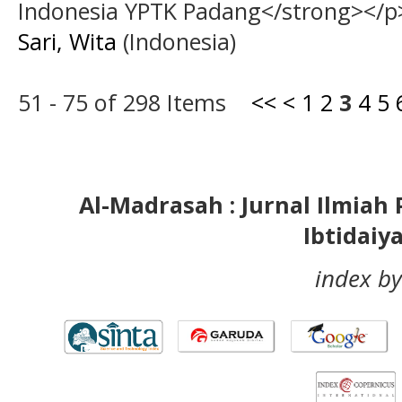
Indonesia YPTK Padang</strong></p
Sari, Wita
(Indonesia)
51 - 75 of 298 Items
<<
<
1
2
3
4
5
Al-Madrasah : Jurnal Ilmia
Ibtidaiy
index by