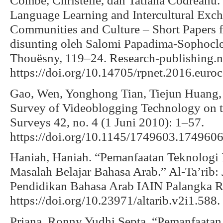
Combe, Christelle, dan Tatiana Codreanu
Language Learning and Intercultural Ex
Communities and Culture – Short Paper
disunting oleh Salomi Papadima-Sophocle
Thouësny, 119–24. Research-publishing.n
https://doi.org/10.14705/rpnet.2016.euro
Gao, Wen, Yonghong Tian, Tiejun Huang,
Survey of Videoblogging Technology on
Surveys 42, no. 4 (1 Juni 2010): 1–57.
https://doi.org/10.1145/1749603.1749606
Haniah, Haniah. “Pemanfaatan Teknologi
Masalah Belajar Bahasa Arab.” Al-Ta’rib:
Pendidikan Bahasa Arab IAIN Palangka Ray
https://doi.org/10.23971/altarib.v2i1.588.
Priana, Ronny Yudhi Septa. “Pemanfaata