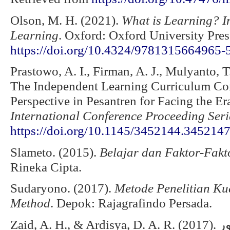
Olson, M. H. (2021).
What is Learning?
I
Learning
. Oxford: Oxford University Pres
https://doi.org/10.4324/9781315664965-
Prastowo, A. I., Firman, A. J., Mulyanto, T
The Independent Learning Curriculum Co
Perspective in Pesantren for Facing the Er
International Conference Proceeding Seri
https://doi.org/10.1145/3452144.345214
Slameto. (2015).
Belajar dan Faktor-Fak
Rineka Cipta.
Sudaryono. (2017).
Metode Penelitian Kuan
Method
. Depok: Rajagrafindo Persada.
Zaid, A. H., & Ardisya, D. A. R. (2017). محاولات معهد دار السلام كونتور