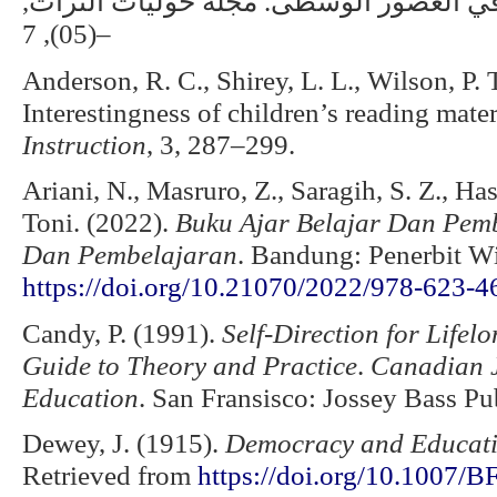
(2006). الترجمة في العصور الوسطى. مجلة حوليات التراث
(05), 7–
Anderson, R. C., Shirey, L. L., Wilson, P. 
Interestingness of children’s reading mater
Instruction
, 3, 287–299.
Ariani, N., Masruro, Z., Saragih, S. Z., Ha
Toni. (2022).
Buku Ajar Belajar Dan Pem
Dan Pembelajaran
. Bandung: Penerbit Wi
https://doi.org/10.21070/2022/978-623-4
Candy, P. (1991).
Self-Direction for Life
Guide to Theory and Practice
.
Canadian J
Education
. San Fransisco: Jossey Bass Pu
Dewey, J. (1915).
Democracy and Educat
Retrieved from
https://doi.org/10.1007/