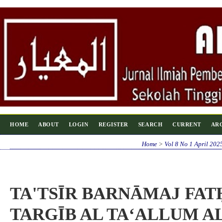
HOME
ABOUT
LOGIN
REGISTER
SEARCH
CURRENT
AR
Home
>
Vol 8 No 1 April 202
TA'TSĪR BARNĀMAJ FAT
TARGĪB AL TA‘ALLUM AL