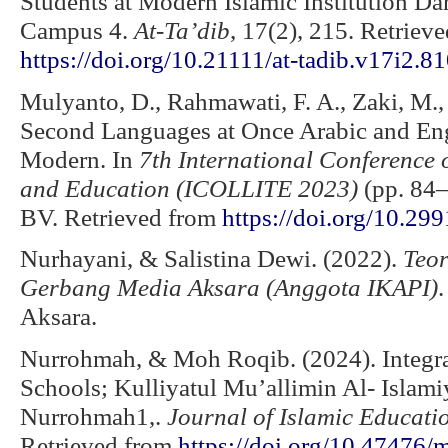
Students at Modern Islamic Institution Da
Campus 4.
At-Ta’dib
, 17(2), 215. Retriev
https://doi.org/10.21111/at-tadib.v17i2.8
Mulyanto, D., Rahmawati, F. A., Zaki, M.,
Second Languages at Once Arabic and En
Modern. In
7th International Conference 
and Education (ICOLLITE 2023)
(pp. 84–9
BV. Retrieved from
https://doi.org/10.2
Nurhayani, & Salistina Dewi. (2022).
Teor
Gerbang Media Aksara (Anggota IKAPI)
Aksara.
Nurrohmah, & Moh Roqib. (2024). Integra
Schools; Kulliyatul Mu’allimin Al- Isla
Nurrohmah1,.
Journal of Islamic Educat
Retrieved from
https://doi.org/10.47476/