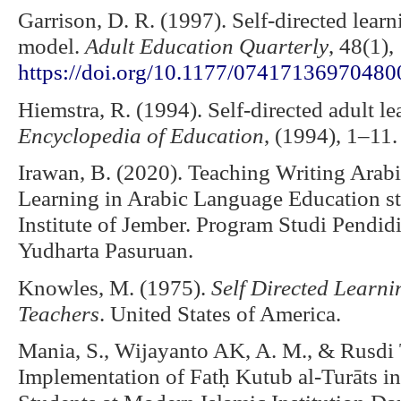
Garrison, D. R. (1997). Self-directed lea
model.
Adult Education Quarterly
, 48(1)
https://doi.org/10.1177/0741713697048
Hiemstra, R. (1994). Self-directed adult l
Encyclopedia of Education
, (1994), 1–11.
Irawan, B. (2020). Teaching Writing Arab
Learning in Arabic Language Education stu
Institute of Jember. Program Studi Pendi
Yudharta Pasuruan.
Knowles, M. (1975).
Self Directed Learn
Teachers
. United States of America.
Mania, S., Wijayanto AK, A. M., & Rusdi 
Implementation of Fatḥ Kutub al-Turāts i