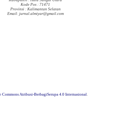
Kode Pos : 71471
Provinsi : Kalimantan Selatan
Email: jurnal.almiyar@gmail.com
ve Commons Atribusi-BerbagiSerupa 4.0 Internasional
.