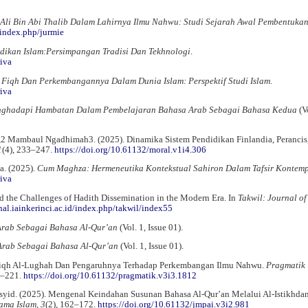
Ali Bin Abi Thalib Dalam Lahirnya Ilmu Nahwu: Studi Sejarah Awal Pembentuka
/index.php/jurmie
dikan Islam:Persimpangan Tradisi Dan Tekhnologi
.
iva
.
Fiqh Dan Perkembangannya Dalam Dunia Islam: Perspektif Studi Islam
.
iva
enghadapi Hambatan Dalam Pembelajaran Bahasa Arab Sebagai Bahasa Kedua
(Vo
i,2 Mambaul Ngadhimah3. (2025). Dinamika Sistem Pendidikan Finlandia, Perancis
1
(4), 233–247.
https://doi.org/10.61132/moral.v1i4.306
a. (2025).
Cum Maghza: Hermeneutika Kontekstual Sahiron Dalam Tafsir Kontem
iva
and the Challenges of Hadith Dissemination in the Modern Era. In
Takwil: Journal o
rnal.iainkerinci.ac.id/index.php/takwil/index55
rab Sebagai Bahasa Al-Qur’an
(Vol. 1, Issue 01).
rab Sebagai Bahasa Al-Qur’an
(Vol. 1, Issue 01).
. Fiqh Al-Lughah Dan Pengaruhnya Terhadap Perkembangan Ilmu Nahwu.
Pragmatik 
0–221.
https://doi.org/10.61132/pragmatik.v3i3.1812
asyid. (2025). Mengenal Keindahan Susunan Bahasa Al-Qur’an Melalui Al-Istikhda
ama Islam
,
3
(2), 162–172.
https://doi.org/10.61132/jmpai.v3i2.981