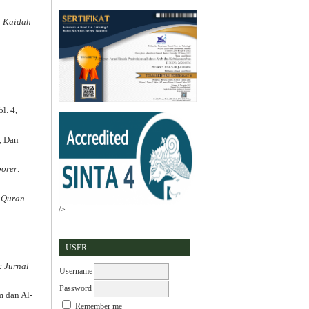
n Kaidah
l. 4,
, Dan
porer
.
f Quran
/>
USER
: Jurnal
Username
Password
m dan Al-
Remember me