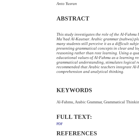
Anto Yusran
ABSTRACT
This study investigates the role of the Al-Fahm
Ma’had Al-Kautsar. Arabic grammar (nahwu) play
many students still perceive it as a difficult s
presenting grammatical concepts in clear and lo
reasoning rather than rote learning. Using a qual
educational values of Al-Fahmu as a learning res
grammatical understanding, stimulates logical re
recommended that Arabic teachers integrate Al-
comprehension and analytical thinking.
KEYWORDS
Al-Fahmu, Arabic Grammar, Grammatical Thinkin
FULL TEXT:
PDF
REFERENCES