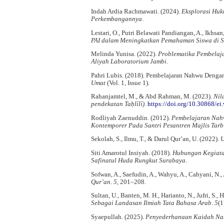
Indah Ardia Rachmawati. (2024).
Eksplorasi Hu
Perkembangannya
.
Lestari, O., Putri Belawati Pandiangan, A., Ikhsa
PAI dalam Meningkatkan Pemahaman Siswa di S
Melinda Yunisa. (2022).
Problematika Pembelaj
Aliyah Laboratorium Jambi
.
Pahri Lubis. (2018). Pembelajaran Nahwu Denga
Umat
(Vol. 1, Issue 1).
Rahanjamtel, M., & Abd Rahman, M. (2023).
Nil
pendekatan Taḥlīlī)
.
https://doi.org/10.30868/ei
Rodliyah Zaenuddin. (2012).
Pembelajaran Nahw
Kontemporer Pada Santri Pesantren Majlis Tar
Sekolah, S., Ilmu, T., & Darul Qur’an, U. (2022).
U
Siti Amarotul Insiyah. (2018).
Hubungan Kegiatan
Safinatul Huda Rungkut Surabaya
.
Sofwan, A., Saefudin, A., Wahyu, A., Cahyani, N., 
Qur’an
.
5
, 201–208.
Sultan, U., Banten, M. H., Harianto, N., Jufri, S., 
Sebagai Landasan Ilmiah Tata Bahasa Arab
.
5
(1
Syaepullah. (2025).
Penyederhanaan Kaidah N