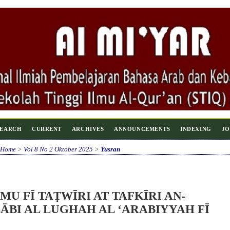
SEARCH
CURRENT
ARCHIVES
ANNOUNCEMENTS
INDEXING
JO
Home
>
Vol 8 No 2 Oktober 2025
>
Yusran
MU FĪ TAṬWĪRI AT TAFKĪRI AN-
ĀBI AL LUGHAH AL ‘ARABIYYAH FĪ