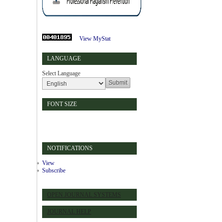
View MyStat
LANGUAGE
Select Language
FONT SIZE
NOTIFICATIONS
View
Subscribe
OPEN JOURNAL SYSTEMS
JOURNAL HELP