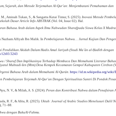
kum, Sejarah, dan Metode Terjemahan Al-Qur’an: Menjembatani Pemahaman dan
n, M., Aminah Tukan, S., & Sangatta Kutai Timur, S. (2025).
Inovasi Metode Pembel
ekolah Dasar Article Info ABSTRAK
(Vol. 04, Issue 02). Hal.
aran Bahasa Arab dalam Aspek Ilmu Nahwudan Sharafpada Siswa Kelas X Madra
n Nazham Alfiyah Ibn Malik. In
Pembelajaran Nahwu… Jurnal Kajian Dan Peng
ai Pendidikan Akidah Dalam Hadis Amal Jariyah (Studi Ma’ān al-Ḥadīth dengan
.v12i03.5243
u / Sharaf Dan Implikasinya Terhadap Membaca Dan Memahami Literatur Baha
biyatul Mubtadi-Ien (Mtm) Desa Kempek Kecamatan Gempol Kabupaten Cirebon
(V
rgensi Bahasa Arab dalam Memahami Al-Qurán
.
https://id.m.wikipedia.org/wiki
 Pembelajaran Terjemah Al-Qur’an Dengan Spiritualitas Santri Di Pondok Pesa
Ayu, N. V., & Milah, A. S. (2024).
Peran dan Kontribusi Nahwu dalam Penafsiran A
Huda, R. F., & Afria, R. (2025).
Uktub: Journal of Arabic Studies Menelusuri Dalil 
), 71–88.
ahwu dengan BukuAl-Fahmu
.