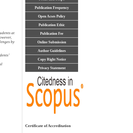
Publication Frequency
Open Acses Policy
Publication Ethic
udents at
Publication Fee
owever,
lenges by
Online Submission
Author Guidelines
dents’
Copy Right Notice
al
Privacy Statement
Certificate of Accreditation