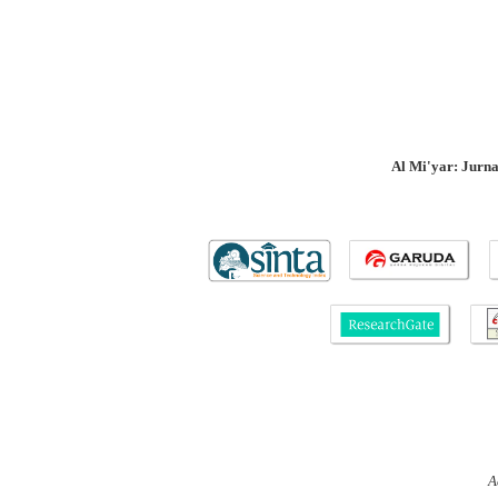
Al Mi'yar: Jurn
A