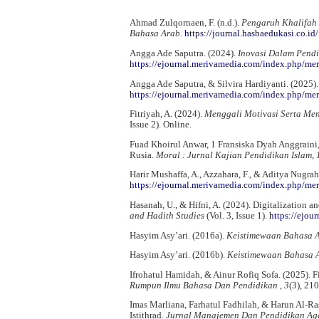
Ahmad Zulqornaen, F. (n.d.).
Pengaruh Khalifah 
Bahasa Arab
.
https://journal.hasbaedukasi.co.id
Angga Ade Saputra. (2024).
Inovasi Dalam Pendi
https://ejournal.merivamedia.com/index.php/mer
Angga Ade Saputra, & Silvira Hardiyanti. (2025)
https://ejournal.merivamedia.com/index.php/mer
Fitriyah, A. (2024).
Menggali Motivasi Serta M
Issue 2). Online.
Fuad Khoirul Anwar, 1 Fransiska Dyah Anggrain
Rusia.
Moral : Jurnal Kajian Pendidikan Islam
,
Harir Mushaffa, A., Azzahara, F., & Aditya Nugrah
https://ejournal.merivamedia.com/index.php/mer
Hasanah, U., & Hifni, A. (2024). Digitalization 
and Hadith Studies
(Vol. 3, Issue 1).
https://ejou
Hasyim Asy’ari. (2016a).
Keistimewaan Bahasa A
Hasyim Asy’ari. (2016b).
Keistimewaan Bahasa A
Ifrohatul Hamidah, & Ainur Rofiq Sofa. (2025)
Rumpun Ilmu Bahasa Dan Pendidikan
,
3
(3), 21
Imas Marliana, Farhatul Fadhilah, & Harun Al-R
Istithrad.
Jurnal Manajemen Dan Pendidikan Ag