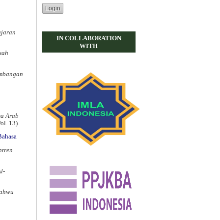
ajaran
IN COLLABORATION
WITH
sah
embangan
sa Arab
ol. 13).
/Bahasa
ntren
l-
Nahwu