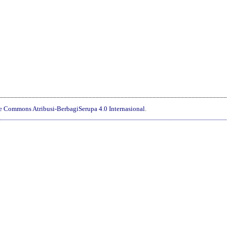
________________________________________________________________
ve Commons Atribusi-BerbagiSerupa 4.0 Internasional
.