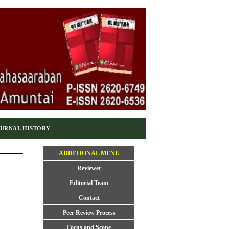
URNAL HISTORY
ADDITIONAL MENU
Reviewer
Editorial Team
Contact
Peer Review Process
Focus and Scope