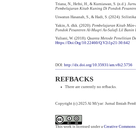
Triana, N., Hefni, H., & Kurniawan, S. (n.d.).
Jurn
Pembelajaran Kitab Kuning Di Pondok Pesantr
Uswatun Hasanah, S., & Hadi, S. (2024).
Stilisti
Yakin, A. dkk. (2020).
Pembelajaran Kitab Mūn-
Pondok Pesantren Al-Muqri As-Salafi Lil Bani
Yuliani, W. (2018).
Quanta Metode Penelitian De
Https://Doi.Org/10.22460/Q.V2i1p21-30.642
DOI:
http://dx.doi.org/10.35931/am.v8i2.5756
REFBACKS
There are currently no refbacks.
Copyright (c) 2025 Al Mi'yar: Jurnal Ilmiah Pe
This work is licensed under a
Creative Commons A