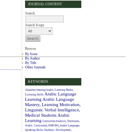
JOURNAL CONTENT
Search
Search Scope
Browse
By Issue
_____________________________________________________________
By Author
By Title
Other Journals
KEYWORDS
Aljazeera learning Arabic, Learning Media,
Arabic Language
Listening Skills
Learning
Arabic Language
Mastery, Learning Motivation,
Linguistic Verbal Intelligence,
Medical Students
Arabic
Learning
Curriculum Analysis, Textbooks,
Arabic.
Curriculum, ISMUBA, Arabic Language,
Speaking Skills, Students.
Development,