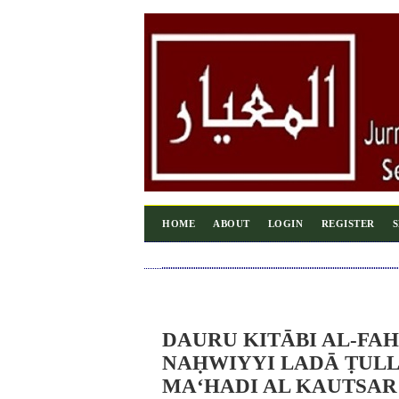
HOME
ABOUT
LOGIN
REGISTER
DAURU KITĀBI AL-FAH
NAḤWIYYI LADĀ ṬULL
MA‘HADI AL KAUTSAR