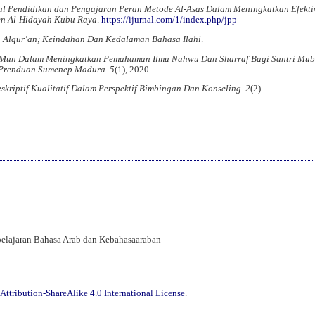
al Pendidikan dan Pengajaran Peran Metode Al-Asas Dalam Meningkatkan Efekti
en Al-Hidayah Kubu Raya
.
https://ijurnal.com/1/index.php/jpp
ka Alqur’an; Keindahan Dan Kedalaman Bahasa Ilahi
.
Mūn Dalam Meningkatkan Pemahaman Ilmu Nahwu Dan Sharraf Bagi Santri Mubt
n Prenduan Sumenep Madura
.
5
(1), 2020.
skriptif Kualitatif Dalam Perspektif Bimbingan Dan Konseling
.
2
(2).
mbelajaran Bahasa Arab dan Kebahasaaraban
ttribution-ShareAlike 4.0 International License
.